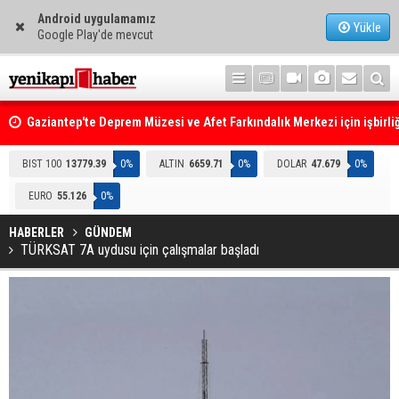
Android uygulamamız
Yükle
Google Play'de mevcut
Gaziantep'te Deprem Müzesi ve Afet Farkındalık Merkezi için işbirliğ
protokolü imzalandı
Resmi Gazete'de Bugün
BIST 100
13779.39
0%
ALTIN
6659.71
0%
DOLAR
47.679
0%
EURO
55.126
0%
HABERLER
GÜNDEM
TÜRKSAT 7A uydusu için çalışmalar başladı