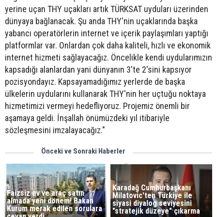
yerine uçan THY uçakları artık TÜRKSAT uyduları üzerinden
dünyaya bağlanacak. Şu anda THY'nin uçaklarında başka
yabancı operatörlerin internet ve içerik paylaşımları yaptığı
platformlar var. Onlardan çok daha kaliteli, hızlı ve ekonomik
internet hizmeti sağlayacağız. Öncelikle kendi uydularımızın
kapsadığı alanlardan yani dünyanın 3'te 2'sini kapsıyor
pozisyondayız. Kapsayamadığımız yerlerde de başka
ülkelerin uydularını kullanarak THY'nin her uçtuğu noktaya
hizmetimizi vermeyi hedefliyoruz. Projemiz önemli bir
aşamaya geldi. İnşallah önümüzdeki yıl itibariyle
sözleşmesini imzalayacağız."
Önceki ve Sonraki Haberler
Karadağ Cumhurbaşkanı
Faizsiz ev ve araç satın
Milatovic'ten Türkiye ile
almada yeni dönem! Bakan
siyasi diyalog seviyesini
Kurum merak edilen sorulara
"stratejik düzeye" çıkarma
cevap verdi