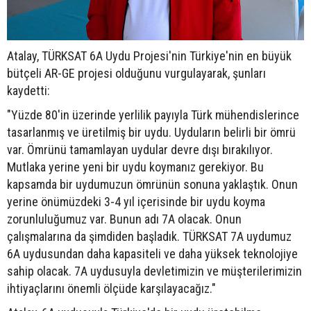
Atalay, TÜRKSAT 6A Uydu Projesi'nin Türkiye'nin en büyük
bütçeli AR-GE projesi olduğunu vurgulayarak, şunları
kaydetti:
"Yüzde 80'in üzerinde yerlilik payıyla Türk mühendislerince
tasarlanmış ve üretilmiş bir uydu. Uyduların belirli bir ömrü
var. Ömrünü tamamlayan uydular devre dışı bırakılıyor.
Mutlaka yerine yeni bir uydu koymanız gerekiyor. Bu
kapsamda bir uydumuzun ömrünün sonuna yaklaştık. Onun
yerine önümüzdeki 3-4 yıl içerisinde bir uydu koyma
zorunluluğumuz var. Bunun adı 7A olacak. Onun
çalışmalarına da şimdiden başladık. TÜRKSAT 7A uydumuz
6A uydusundan daha kapasiteli ve daha yüksek teknolojiye
sahip olacak. 7A uydusuyla devletimizin ve müşterilerimizin
ihtiyaçlarını önemli ölçüde karşılayacağız."