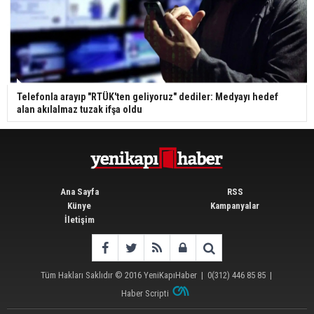
Telefonla arayıp "RTÜK'ten geliyoruz" dediler: Medyayı hedef
alan akılalmaz tuzak ifşa oldu
Ana Sayfa
RSS
Künye
Kampanyalar
İletişim
Tüm Hakları Saklıdır © 2016
YeniKapıHaber
|
0(312) 446 85 85
|
Haber Scripti