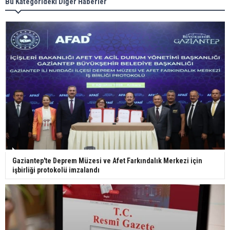
Meral Akşener ile Müsavat Dervişoğlu cenazede
Bu Kategorideki Diğer Haberler
görüntülendi
29 Mayıs okullar tatil mi?
Bilim kurgu gerçekleşiyor... Dondurulmuş
insanları hayata döndürecek keşif
Ünlü türkücü Mahmut Tuncer estetik operasyon
Gaziantep'te Deprem Müzesi ve Afet Farkındalık Merkezi için
geçirdi: Son hali gündem oldu
işbirliği protokolü imzalandı
Yerli turist 229,7 milyar lira seyahat harcaması
yaptı