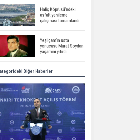
Haliç Köprüsü'ndeki
asfalt yenileme
çalışması tamamlandı
Yeşilçam'ın usta
yonucusu Murat Soydan
yaşamını yitirdi
ategorideki Diğer Haberler
Meral Akşener ile
Müsavat Dervişoğlu
cenazede görüntülendi
29 Mayıs okullar tatil mi?
Bilim kurgu
gerçekleşiyor...