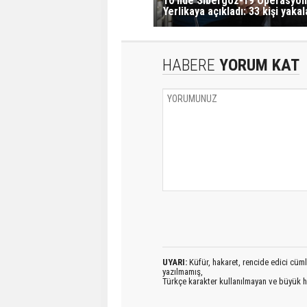
10 ilde Sibergöz-19 Operasyonu
Yerlikaya açıkladı: 33 kişi yakal
HABERE
YORUM KAT
UYARI:
Küfür, hakaret, rencide edici cümlel
yazılmamış,
Türkçe karakter kullanılmayan ve büyük h