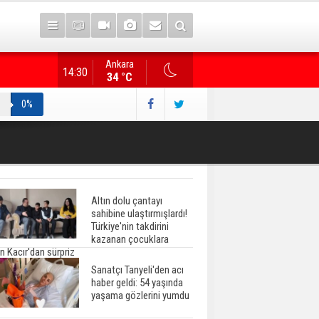
Ankara
Gazete manşetlerinde yeni gün...
14:30
34 °C
0%
Altın dolu çantayı
sahibine ulaştırmışlardı!
Türkiye'nin takdirini
kazanan çocuklara
n Kacır'dan sürpriz
Sanatçı Tanyeli'den acı
haber geldi: 54 yaşında
yaşama gözlerini yumdu