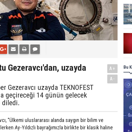
otu Gezeravcı'dan, uzayda
Bu K
A+
A-
Alper Gezeravcı uzayda TEKNOFEST
da geçireceği 14 günün gelecek
 diledi.
cı, "Ülkemi uluslararası alanda saygın bir bilim ve
erken Ay-Yıldızlı bayrağımızla birlikte bir klasik haline