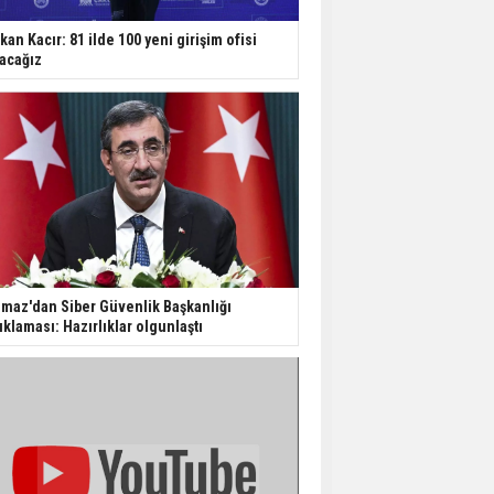
Dondurulmuş insanları
hayata döndürecek keşif
kan Kacır: 81 ilde 100 yeni girişim ofisi
acağız
Ünlü türkücü Mahmut
Tuncer estetik
operasyon geçirdi: Son
hali gündem oldu
Yerli turist 229,7 milyar
lira seyahat harcaması
yaptı
Gazze'deki Sağlık
lmaz'dan Siber Güvenlik Başkanlığı
Bakanlığı duyurdu:
ıklaması: Hazırlıklar olgunlaştı
Vahşetin pençesinde 2
salgın vaka tespit edildi