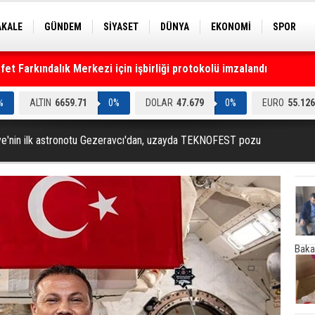
AKALE
GÜNDEM
SİYASET
DÜNYA
EKONOMİ
SPOR
EKNOLOJİ
EĞİTİM
GENEL
t Farkındalık Merkezi için işbirliği protokolü imzalandı
%
ALTIN
6659.71
0%
DOLAR
47.679
0%
EURO
55.126
ye'nin ilk astronotu Gezeravcı'dan, uzayda TEKNOFEST pozu
Baka