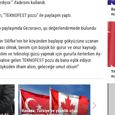
iyor." ifadesini kullandı.
Ba
aç
, "TEKNOFEST pozu" ile paylaşım yaptı.
ığı paylaşımda Gezeravcı, şu değerlendirmede bulundu:
sin Silifke'nin bir köyünden başlayıp gökyüzüne uzanan
ası olmak, benim için büyük bir gurur ve onur kaynağı.
bilim ve teknoloji gücü yapmak için gururla ilerlerken Ay-
ik haline gelen TEKNOFEST pozu da bana eşlik ediyor.
u öyküden ilham alsın, geleceğe umut olsun!"
Yı
aç
Kanada, Türkiye'ye yönelik silah
ambargosunu kaldırıyor