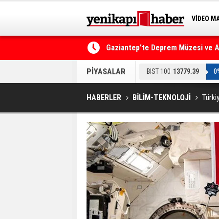
VİDEO M
BİLİM-T
Gaziantep'te Deprem Müzesi ve Afe
Resmi Gazete'de Bugün
PİYASALAR
BIST 100
13779.39
0
HABERLER
BİLİM-TEKNOLOJİ
Türki