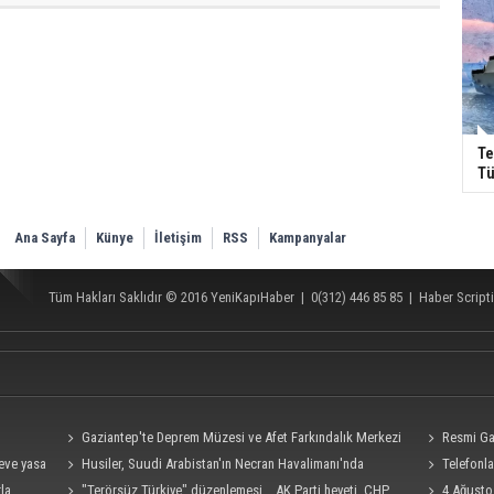
Te
Tü
Ana Sayfa
Künye
İletişim
RSS
Kampanyalar
Tüm Hakları Saklıdır © 2016
YeniKapıHaber
|
0(312) 446 85 85
|
Haber Scripti
Gaziantep'te Deprem Müzesi ve Afet Farkındalık Merkezi
Resmi Ga
eve yasa
için işbirliği protokolü imzalandı
Husiler, Suudi Arabistan'ın Necran Havalimanı'nda
Telefonla
rla
kamikaze İHA ile "hassas bir hedefi" vurduklarını açıkladı
"Terörsüz Türkiye" düzenlemesi... AK Parti heyeti, CHP
hedef alan a
4 Ağusto