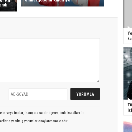
! Ali
andı
Yo
ka
Tü
iç
er veya imalar, inançlara saldırı içeren, imla kuralları ile
arflerle yazılmış yorumlar onaylanmamaktadır.