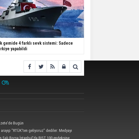
k gemide 4 farklı sevk sistemi: Sadece
rkiye yapabildi
zete'de Bugün
 arayıp "RTÜK'ten geliyoruz" dediler: Medyayı
kılalmaz tuzak ifşa oldu
s Salı Borsa İstanbul'da BIST 100 endeksine