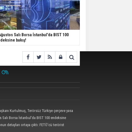
Ağustos Salı Borsa İstanbul'da BIST 100
deksine bakış!
kanı Kurtulmuş, Terörsüz Türkiye çerçeve yasa
 attı
s Salı Borsa İstanbul'da BIST 100 endeksine
un detayları ortaya çıktı: FETÖ'cü terörist
epe böyle yakalandı!