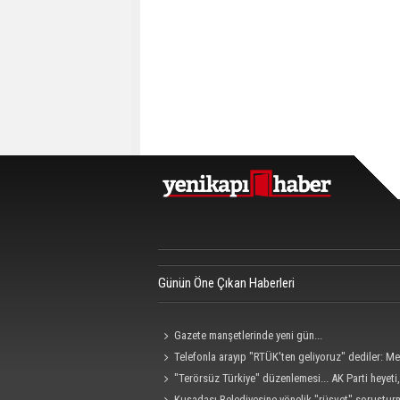
Günün Öne Çıkan Haberleri
Gazete manşetlerinde yeni gün...
Telefonla arayıp "RTÜK'ten geliyoruz" dediler: M
hedef alan akılalmaz tuzak ifşa oldu
"Terörsüz Türkiye" düzenlemesi... AK Parti heyet
Grubu ile görüştü
Kuşadası Belediyesine yönelik "rüşvet" soruştu