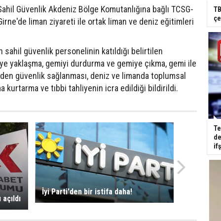
 Sahil Güvenlik Akdeniz Bölge Komutanlığına bağlı TCSG-
TB
çe
irne'de liman ziyareti ile ortak liman ve deniz eğitimleri
 sahil güvenlik personelinin katıldığı belirtilen
iye yaklaşma, gemiyi durdurma ve gemiye çıkma, gemi ile
zden güvenlik sağlanması, deniz ve limanda toplumsal
kurtarma ve tıbbi tahliyenin icra edildiği bildirildi.
Te
de
if
İyi Parti'den bir istifa daha!
açıldı