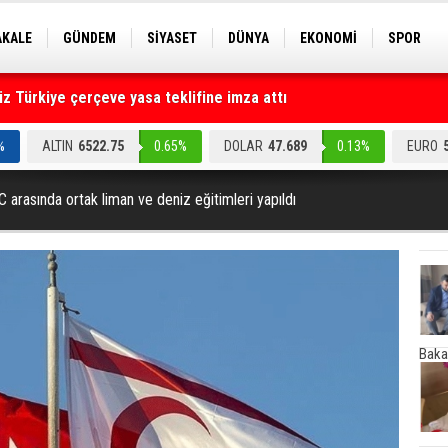
AKALE
GÜNDEM
SİYASET
DÜNYA
EKONOMİ
SPOR
EKNOLOJİ
EĞİTİM
GENEL
 Türkiye çerçeve yasa teklifine imza attı
ruz" dediler: Medyayı hedef alan akılalmaz tuzak ifşa oldu
%
ALTIN
6522.75
0.65%
DOLAR
47.689
0.13%
EURO
C arasında ortak liman ve deniz eğitimleri yapıldı
Baka