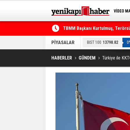
VİDEO M
BİLİM-T
TBMM Başkanı Kurtulmuş, Terörsüz
Telefonla arayıp "RTÜK'ten geliyo
PİYASALAR
BIST 100
13798.82
0
HABERLER
GÜNDEM
Türkiye ile KKT