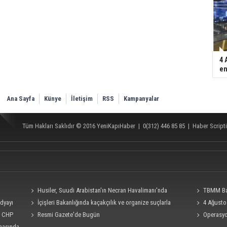
4 
en
Ana Sayfa
Künye
İletişim
RSS
Kampanyalar
Tüm Hakları Saklıdır © 2016
YeniKapıHaber
|
0(312) 446 85 85
|
Haber Scripti
Husiler, Suudi Arabistan'ın Necran Havalimanı'nda
TBMM Baş
edyayı
kamikaze İHA ile "hassas bir hedefi" vurduklarını açıkladı
İçişleri Bakanlığında kaçakçılık ve organize suçlarla
teklifine imza
4 Ağusto
i, CHP
mücadele konulu güvenlik toplantısı yapıldı
Resmi Gazete'de Bugün
bakış!
Operasyon
rmasında
Burkay Karat