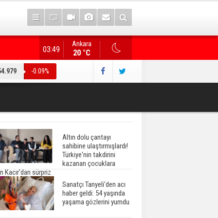
Ankara
"Terörsüz Türkiye" düzenlemesi... AK Parti heyeti, CHP
03:49
20 °C
54.979
-0.09%
Altın dolu çantayı
sahibine ulaştırmışlardı!
Türkiye'nin takdirini
kazanan çocuklara
n Kacır'dan sürpriz
Sanatçı Tanyeli'den acı
haber geldi: 54 yaşında
yaşama gözlerini yumdu