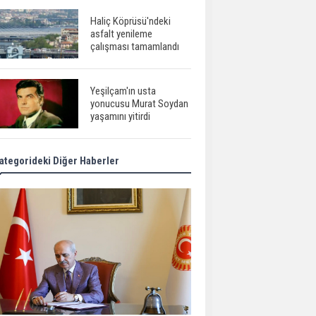
Haliç Köprüsü'ndeki
asfalt yenileme
çalışması tamamlandı
Yeşilçam'ın usta
yonucusu Murat Soydan
yaşamını yitirdi
ategorideki Diğer Haberler
Meral Akşener ile
Müsavat Dervişoğlu
cenazede görüntülendi
29 Mayıs okullar tatil mi?
Bilim kurgu
gerçekleşiyor...