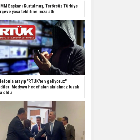
Dondurulmuş insanları
MM Başkanı Kurtulmuş, Terörsüz Türkiye
hayata döndürecek keşif
rçeve yasa teklifine imza attı
Ünlü türkücü Mahmut
Tuncer estetik
operasyon geçirdi: Son
hali gündem oldu
Yerli turist 229,7 milyar
lira seyahat harcaması
yaptı
lefonla arayıp "RTÜK'ten geliyoruz"
Gazze'deki Sağlık
diler: Medyayı hedef alan akılalmaz tuzak
Bakanlığı duyurdu:
şa oldu
Vahşetin pençesinde 2
salgın vaka tespit edildi