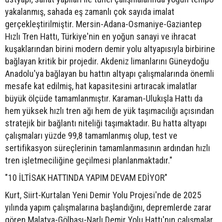
yakalanmış, sahada eş zamanlı çok sayıda imalat
gerçekleştirilmiştir. Mersin-Adana-Osmaniye-Gaziantep
Hızlı Tren Hattı, Türkiye'nin en yoğun sanayi ve ihracat
kuşaklarından birini modern demir yolu altyapısıyla birbirine
bağlayan kritik bir projedir. Akdeniz limanlarını Güneydoğu
Anadolu'ya bağlayan bu hattın altyapı çalışmalarında önemli
mesafe kat edilmiş, hat kapasitesini artıracak imalatlar
büyük ölçüde tamamlanmıştır. Karaman-Ulukışla Hattı da
hem yüksek hızlı tren ağı hem de yük taşımacılığı açısından
stratejik bir bağlantı niteliği taşımaktadır. Bu hatta altyapı
çalışmaları yüzde 99,8 tamamlanmış olup, test ve
sertifikasyon süreçlerinin tamamlanmasının ardından hızlı
tren işletmeciliğine geçilmesi planlanmaktadır."
"10 İLTİSAK HATTINDA YAPIM DEVAM EDİYOR"
Kurt, Siirt-Kurtalan Yeni Demir Yolu Projesi'nde de 2025
yılında yapım çalışmalarına başlandığını, depremlerde zarar
gören Malatya-Gölbaşı-Narlı Demir Yolu Hattı'nın çalışmalar