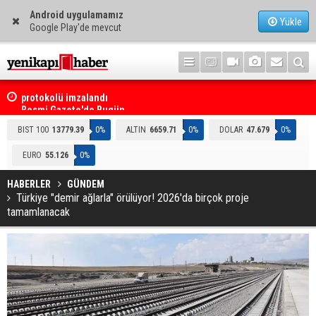
Android uygulamamız
Yükle
Google Play'de mevcut
i
Resmi Gazete'de Bugün
BIST 100
13779.39
0%
ALTIN
6659.71
0%
DOLAR
47.679
0%
EURO
55.126
0%
HABERLER
GÜNDEM
Türkiye "demir ağlarla" örülüyor! 2026'da birçok proje
tamamlanacak