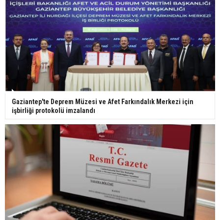
Bilim kurgu gerçekleşiyor... Dondurulmuş
insanları hayata döndürecek keşif
Ünlü türkücü Mahmut Tuncer estetik operasyon
Gaziantep'te Deprem Müzesi ve Afet Farkındalık Merkezi için
geçirdi: Son hali gündem oldu
işbirliği protokolü imzalandı
Yerli turist 229,7 milyar lira seyahat harcaması
yaptı
Gazze'deki Sağlık Bakanlığı duyurdu: Vahşetin
pençesinde 2 salgın vaka tespit edildi