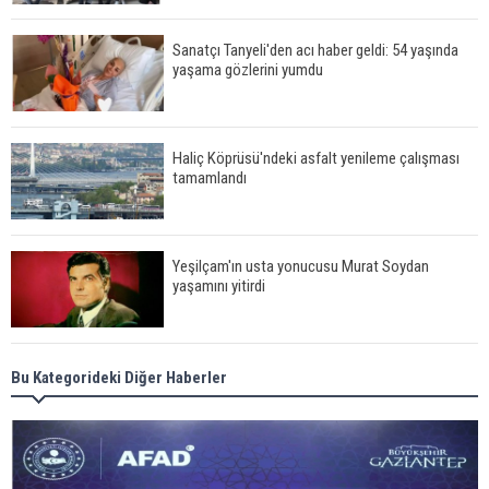
Sanatçı Tanyeli'den acı haber geldi: 54 yaşında
yaşama gözlerini yumdu
Haliç Köprüsü'ndeki asfalt yenileme çalışması
tamamlandı
Yeşilçam'ın usta yonucusu Murat Soydan
yaşamını yitirdi
Meral Akşener ile Müsavat Dervişoğlu cenazede
Bu Kategorideki Diğer Haberler
görüntülendi
29 Mayıs okullar tatil mi?