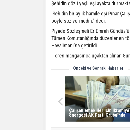
Şehidin gözü yaşlı eşi ayakta durmakta
Şehidin bir aylık hamile eşi Pınar Çalı
böyle söz vermedin." dedi.
Piyade Sözleşmeli Er Emrah Gündüz'ün 
Tümen Komutanlığında düzenlenen töre
Havalimanı'na getirildi.
Tören mangasınca uçaktan alınan Gün
Önceki ve Sonraki Haberler
Çalışan emekliler için ikramiye
önergesi AK Parti Grubu'nda