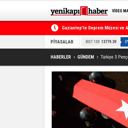
VİDEO M
BİLİM-T
Gaziantep'te Deprem Müzesi ve Afe
Resmi Gazete'de Bugün
PİYASALAR
BIST 100
13779.39
0
HABERLER
GÜNDEM
Türkiye 3 Pençe