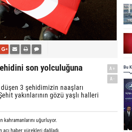
şehidini son yolculuğuna
Bu K
A+
A-
t düşen 3 şehidimizin naaşları
ehit yakınlarının gözü yaşlı halleri
an kahramanlarını uğurluyor.
n acı haber yürekleri dağladı.