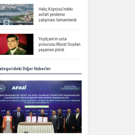
Haliç Köprüsü'ndeki
asfalt yenileme
çalışması tamamlandı
Yeşilçam'ın usta
yonucusu Murat Soydan
yaşamını yitirdi
ategorideki Diğer Haberler
Meral Akşener ile
Müsavat Dervişoğlu
cenazede görüntülendi
29 Mayıs okullar tatil mi?
Bilim kurgu
gerçekleşiyor...