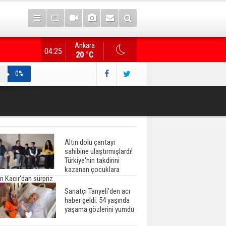
Ankara
Gazete manşetlerinde yeni gün...
04:25
20 °C
0%
Altın dolu çantayı
sahibine ulaştırmışlardı!
Türkiye'nin takdirini
kazanan çocuklara
n Kacır'dan sürpriz
Sanatçı Tanyeli'den acı
haber geldi: 54 yaşında
yaşama gözlerini yumdu