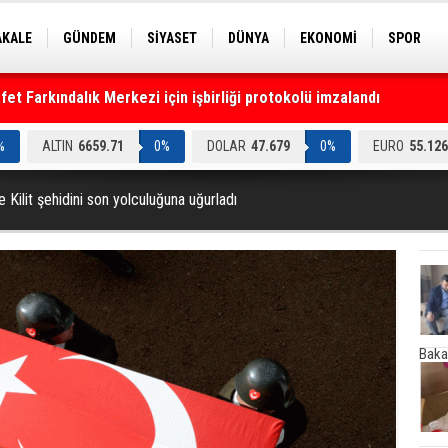
AKALE
GÜNDEM
SİYASET
DÜNYA
EKONOMİ
SPOR
EKNOLOJİ
EĞİTİM
GENEL
t Farkındalık Merkezi için işbirliği protokolü imzalandı
%
ALTIN
6659.71
0%
DOLAR
47.679
0%
EURO
55.126
 Kilit şehidini son yolculuğuna uğurladı
Baka