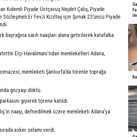
Ga
olan Kıdemli Piyade Üstçavuş Nejdet Çalış, Piyade
Fa
im
Sözleşmeli Er Fevzi Kızıltaş için Şırnak 23’üncü Piyade
ndi.
k bayrağına sarılı naaşları alana getirilerek katafalka
afettin Elçi Havalimanı'ndan memleketleri Adana,
 cenazesi, memleketi Şanlıurfa'da törenle toprağa
Re
aşında gözyaşı döktü.
parkasını giyerek törene katıldı.
ş'ın naaşı, defnedilmek üzere memleketi Adana'ya
 sırada asker selamı verdi.
Ga