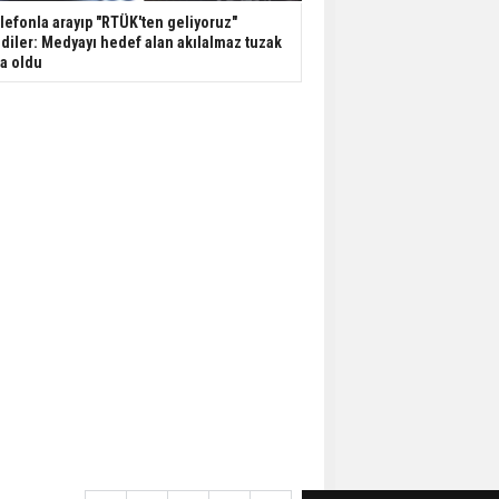
lefonla arayıp "RTÜK'ten geliyoruz"
diler: Medyayı hedef alan akılalmaz tuzak
şa oldu