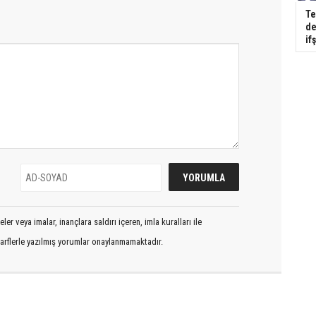
Te
de
if
er veya imalar, inançlara saldırı içeren, imla kuralları ile
arflerle yazılmış yorumlar onaylanmamaktadır.