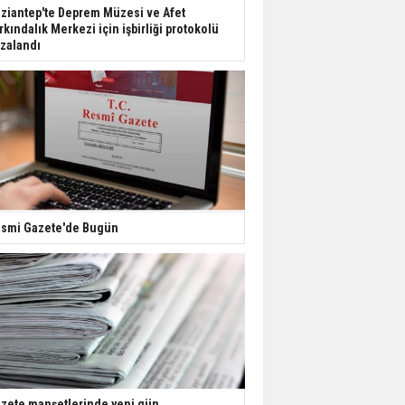
Dondurulmuş insanları
ziantep'te Deprem Müzesi ve Afet
hayata döndürecek keşif
rkındalık Merkezi için işbirliği protokolü
zalandı
Ünlü türkücü Mahmut
Tuncer estetik
operasyon geçirdi: Son
hali gündem oldu
Yerli turist 229,7 milyar
lira seyahat harcaması
yaptı
smi Gazete'de Bugün
Gazze'deki Sağlık
Bakanlığı duyurdu:
Vahşetin pençesinde 2
salgın vaka tespit edildi
zete manşetlerinde yeni gün...