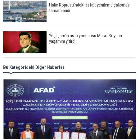
Haliç Köprüsü'ndeki asfalt yenileme çalışması
tamamlandı
Yeşilçam'ın usta yonucusu Murat Soydan
yaşamını yitirdi
Meral Akşener ile Müsavat Dervişoğlu cenazede
Bu Kategorideki Diğer Haberler
görüntülendi
29 Mayıs okullar tatil mi?
Bilim kurgu gerçekleşiyor... Dondurulmuş
insanları hayata döndürecek keşif