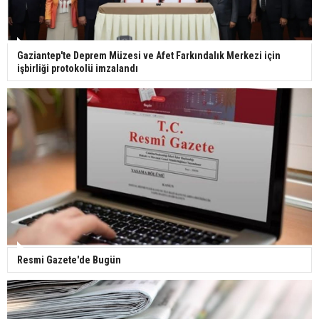
Ünlü türkücü Mahmut Tuncer estetik operasyon
Gaziantep'te Deprem Müzesi ve Afet Farkındalık Merkezi için
geçirdi: Son hali gündem oldu
işbirliği protokolü imzalandı
Yerli turist 229,7 milyar lira seyahat harcaması
yaptı
Gazze'deki Sağlık Bakanlığı duyurdu: Vahşetin
pençesinde 2 salgın vaka tespit edildi
Resmi Gazete'de Bugün