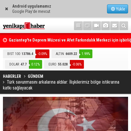
Android uygulamamız
Yükle
Google Play'de mevcut
Gaziantep'te Deprem Müzesi ve Afet Farkındalık Merkezi için işbirliğ
protokolü imzalandı
Resmi Gazete'de Bugün
BIST 100
13786.4
-0.09%
ALTIN
6609.22
1.99%
DOLAR
47.7
0.12%
EURO
55.028
-0.06%
HABERLER
GÜNDEM
Türk savunmasını arkalarına aldılar: İlişkilerimiz bölge istikrarına
katkı sağlayacak