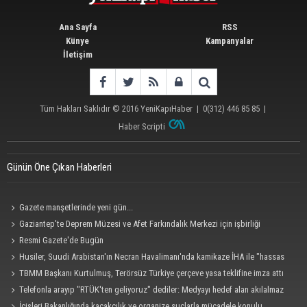
Ana Sayfa
RSS
Künye
Kampanyalar
İletişim
Tüm Hakları Saklıdır © 2016
YeniKapıHaber
|
0(312) 446 85 85
|
Haber Scripti
Günün Öne Çıkan Haberleri
Gazete manşetlerinde yeni gün...
Gaziantep'te Deprem Müzesi ve Afet Farkındalık Merkezi için işbirliği
protokolü imzalandı
Resmi Gazete'de Bugün
Husiler, Suudi Arabistan'ın Necran Havalimanı'nda kamikaze İHA ile "hassas
bir hedefi" vurduklarını açıkladı
TBMM Başkanı Kurtulmuş, Terörsüz Türkiye çerçeve yasa teklifine imza attı
Telefonla arayıp "RTÜK'ten geliyoruz" dediler: Medyayı hedef alan akılalmaz
tuzak ifşa oldu
İçişleri Bakanlığında kaçakçılık ve organize suçlarla mücadele konulu