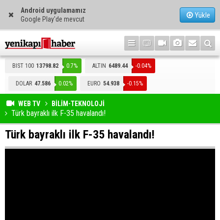
Android uygulamamız
Yükle
Google Play'de mevcut
BIST 100
13798.82
0.7%
ALTIN
6489.44
-0.04%
DOLAR
47.586
0.02%
EURO
54.938
-0.15%
WEB TV
BİLİM-TEKNOLOJİ
Türk bayraklı ilk F-35 havalandı!
Türk bayraklı ilk F-35 havalandı!