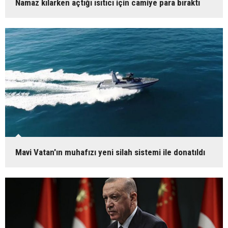
Namaz kılarken açtığı ısıtıcı için camiye para bıraktı
Mavi Vatan'ın muhafızı yeni silah sistemi ile donatıldı