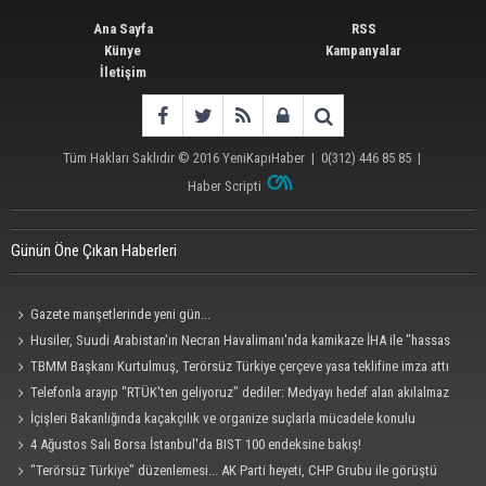
Ana Sayfa
RSS
Künye
Kampanyalar
İletişim
Tüm Hakları Saklıdır © 2016
YeniKapıHaber
|
0(312) 446 85 85
|
Haber Scripti
Günün Öne Çıkan Haberleri
Gazete manşetlerinde yeni gün...
Husiler, Suudi Arabistan'ın Necran Havalimanı'nda kamikaze İHA ile "hassas
bir hedefi" vurduklarını açıkladı
TBMM Başkanı Kurtulmuş, Terörsüz Türkiye çerçeve yasa teklifine imza attı
Telefonla arayıp "RTÜK'ten geliyoruz" dediler: Medyayı hedef alan akılalmaz
tuzak ifşa oldu
İçişleri Bakanlığında kaçakçılık ve organize suçlarla mücadele konulu
güvenlik toplantısı yapıldı
4 Ağustos Salı Borsa İstanbul'da BIST 100 endeksine bakış!
"Terörsüz Türkiye" düzenlemesi... AK Parti heyeti, CHP Grubu ile görüştü