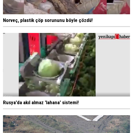
Norveç, plastik çöp sorununu böyle çözdü!
Rusya'da akıl almaz 'lahana' sistemi!