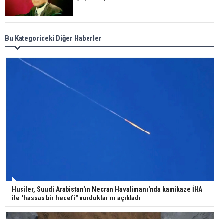
Meral Akşener ile Müsavat Dervişoğlu cenazede
Bu Kategorideki Diğer Haberler
görüntülendi
29 Mayıs okullar tatil mi?
Bilim kurgu gerçekleşiyor... Dondurulmuş
insanları hayata döndürecek keşif
Ünlü türkücü Mahmut Tuncer estetik operasyon
Husiler, Suudi Arabistan'ın Necran Havalimanı'nda kamikaze İHA
geçirdi: Son hali gündem oldu
ile "hassas bir hedefi" vurduklarını açıkladı