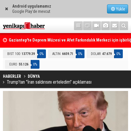
Android uygulamamız
Yükle
Google Play'de mevcut
Gaziantep'te Deprem Müzesi ve Afet Farkındalık Merkezi için işbirliğ
protokolü imzalandı
Resmi Gazete'de Bugün
BIST 100
13779.39
0%
ALTIN
6659.71
0%
DOLAR
47.679
0%
EURO
55.126
0%
HABERLER
DÜNYA
Trump'tan "İran saldırısını erteledim" açıklaması