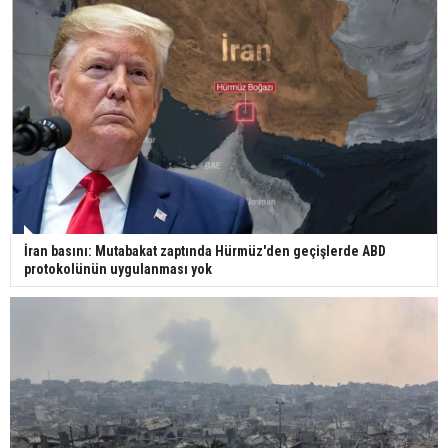
Yerli turist 229,7 milyar lira seyahat harcaması
yaptı
Gazze'deki Sağlık Bakanlığı duyurdu: Vahşetin
pençesinde 2 salgın vaka tespit edildi
İran basını: Mutabakat zaptında Hürmüz'den geçişlerde ABD
protokolünün uygulanması yok