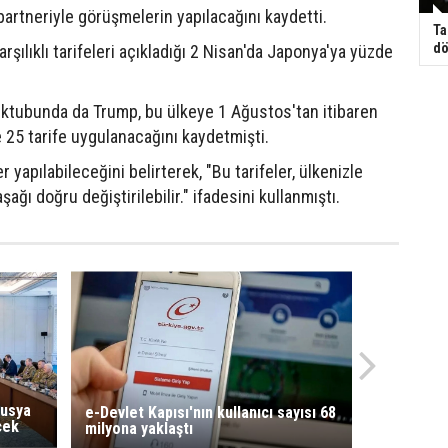
partneriyle görüşmelerin yapılacağını kaydetti.
Ta
dö
şılıklı tarifeleri açıkladığı 2 Nisan'da Japonya'ya yüzde
ektubunda da Trump, bu ülkeye 1 Ağustos'tan itibaren
e 25 tarife uygulanacağını kaydetmişti.
yapılabileceğini belirterek, "Bu tarifeler, ülkenizle
aşağı doğru değiştirilebilir." ifadesini kullanmıştı.
Rusya
e-Devlet Kapısı'nın kullanıcı sayısı 68
cek
milyona yaklaştı