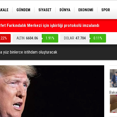
AKALE
GÜNDEM
SİYASET
DÜNYA
EKONOMİ
SPOR
EKNOLOJİ
EĞİTİM
GENEL
t Farkındalık Merkezi için işbirliği protokolü imzalandı
0.22%
ALTIN
6604.06
1.91%
DOLAR
47.704
0.11%
a yüz binlerce istihdam oluşturacak
Baka