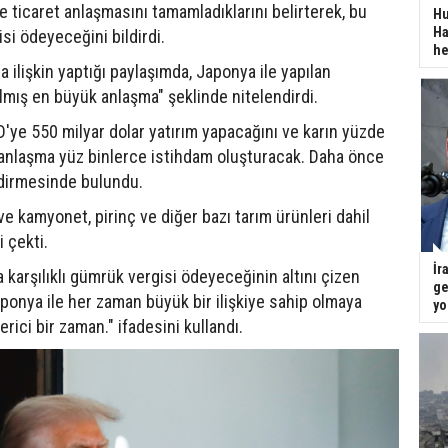
 ticaret anlaşmasını tamamladıklarını belirterek, bu
Hu
Ha
i ödeyeceğini bildirdi.
he
ilişkin yaptığı paylaşımda, Japonya ile yapılan
lmış en büyük anlaşma" şeklinde nitelendirdi.
D'ye 550 milyar dolar yatırım yapacağını ve karın yüzde
u anlaşma yüz binlerce istihdam oluşturacak. Daha önce
ndirmesinde bulundu.
e kamyonet, pirinç ve diğer bazı tarım ürünleri dahil
 çekti.
İr
karşılıklı gümrük vergisi ödeyeceğinin altını çizen
ge
aponya ile her zaman büyük bir ilişkiye sahip olmaya
yo
ici bir zaman." ifadesini kullandı.