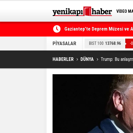
VİDEO M
BİLİM-T
Gaziantep'te Deprem Müzesi ve Afe
Resmi Gazete'de Bugün
PİYASALAR
BIST 100
13768.96
-
EURO
55.022
-0.07%
HABERLER
DÜNYA
Trump: Bu anlaşm