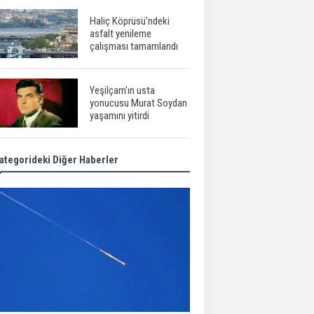
Haliç Köprüsü'ndeki
asfalt yenileme
çalışması tamamlandı
Yeşilçam'ın usta
yonucusu Murat Soydan
yaşamını yitirdi
ategorideki Diğer Haberler
Meral Akşener ile
Müsavat Dervişoğlu
cenazede görüntülendi
29 Mayıs okullar tatil mi?
Bilim kurgu
gerçekleşiyor...