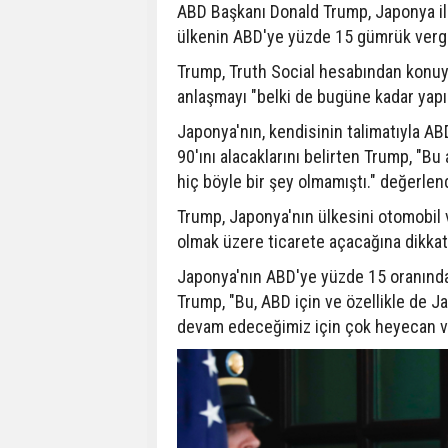
ABD Başkanı Donald Trump, Japonya ile
ülkenin ABD'ye yüzde 15 gümrük vergis
Trump, Truth Social hesabından konuya 
anlaşmayı "belki de bugüne kadar yapı
Japonya'nın, kendisinin talimatıyla AB
90'ını alacaklarını belirten Trump, "B
hiç böyle bir şey olmamıştı." değerle
Trump, Japonya'nın ülkesini otomobil v
olmak üzere ticarete açacağına dikkati
Japonya'nın ABD'ye yüzde 15 oranında 
Trump, "Bu, ABD için ve özellikle de J
devam edeceğimiz için çok heyecan ver