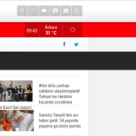
Ankara
Gazete manşetlerinde yeni gün...
09:43
31 °C
Altın dolu çantayı
sahibine ulaştırmışlardı!
Türkiye'nin takdirini
kazanan çocuklara
n Kacır'dan sürpriz
Sanatçı Tanyeli'den acı
haber geldi: 54 yaşında
yaşama gözlerini yumdu