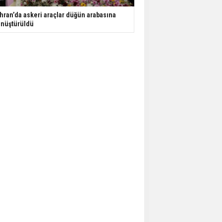
hran’da askeri araçlar düğün arabasına
nüştürüldü