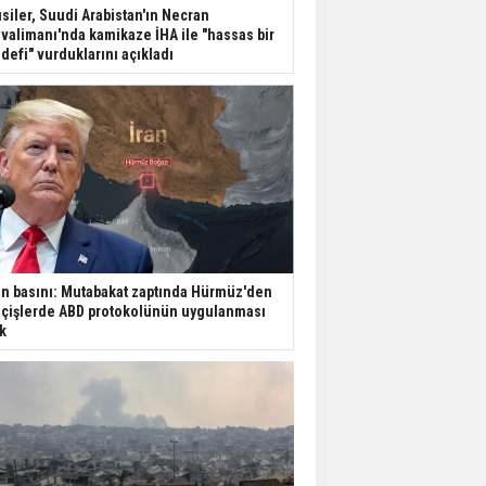
Dondurulmuş insanları
siler, Suudi Arabistan'ın Necran
hayata döndürecek keşif
valimanı'nda kamikaze İHA ile "hassas bir
defi" vurduklarını açıkladı
Ünlü türkücü Mahmut
Tuncer estetik
operasyon geçirdi: Son
hali gündem oldu
Yerli turist 229,7 milyar
lira seyahat harcaması
yaptı
an basını: Mutabakat zaptında Hürmüz'den
Gazze'deki Sağlık
çişlerde ABD protokolünün uygulanması
Bakanlığı duyurdu:
k
Vahşetin pençesinde 2
salgın vaka tespit edildi