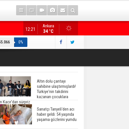
Ankara
Gazete manşetlerinde yeni gün...
12:21
34 °C
55.066
0%
Altın dolu çantayı
sahibine ulaştırmışlardı!
Türkiye'nin takdirini
kazanan çocuklara
n Kacır'dan sürpriz
Sanatçı Tanyeli'den acı
haber geldi: 54 yaşında
yaşama gözlerini yumdu