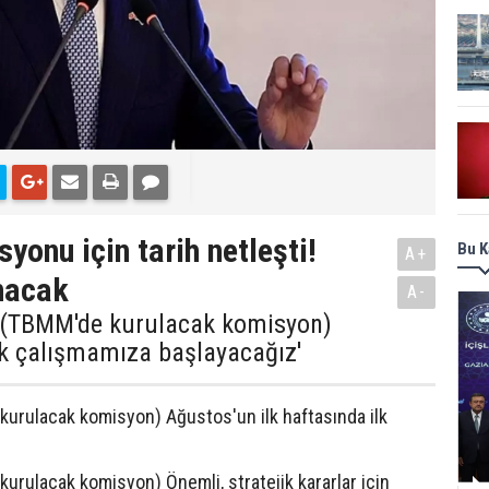
yonu için tarih netleşti!
Bu K
A+
anacak
A-
'(TBMM'de kurulacak komisyon)
lk çalışmamıza başlayacağız'
urulacak komisyon) Ağustos'un ilk haftasında ilk
rulacak komisyon) Önemli, stratejik kararlar için