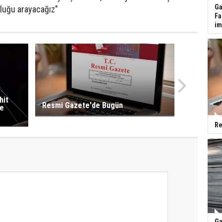
Ga
nluğu arayacağız"
Fa
im
hit
Resmi Gazete'de Bugün
ne
Re
Ga