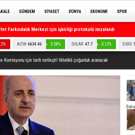
AKALE
GÜNDEM
SİYASET
DÜNYA
EKONOMİ
SPOR
EKNOLOJİ
EĞİTİM
GENEL
t Farkındalık Merkezi için işbirliği protokolü imzalandı
0.2%
ALTIN
6634.46
2.38%
DOLAR
47.7
0.12%
EURO
e Komisyonu için tarih netleşti! Nitelikli çoğunluk aranacak
Baka