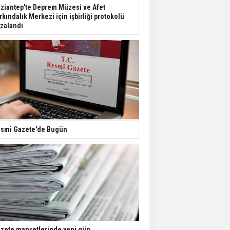
Dondurulmuş insanları
ziantep'te Deprem Müzesi ve Afet
hayata döndürecek keşif
rkındalık Merkezi için işbirliği protokolü
zalandı
Ünlü türkücü Mahmut
Tuncer estetik
operasyon geçirdi: Son
hali gündem oldu
Yerli turist 229,7 milyar
lira seyahat harcaması
yaptı
smi Gazete'de Bugün
Gazze'deki Sağlık
Bakanlığı duyurdu:
Vahşetin pençesinde 2
salgın vaka tespit edildi
zete manşetlerinde yeni gün...