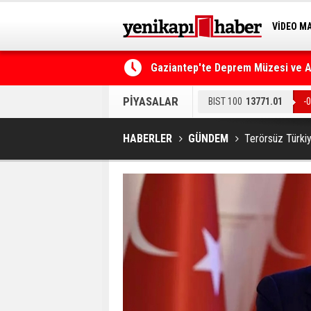
VİDEO M
BİLİM-T
Gaziantep'te Deprem Müzesi ve Afe
Resmi Gazete'de Bugün
PİYASALAR
BIST 100
13771.01
-
HABERLER
GÜNDEM
Terörsüz Türkiy