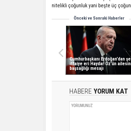
nitelikli çoğunluk yani beşte üç çoğu
Önceki ve Sonraki Haberler
Cumhurbaşkanı Erdoğan'dan şe
itfaiye eri Haydar Öz'ün ailesi
başsağlığı mesajı
HABERE
YORUM KAT