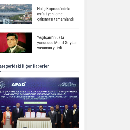
Haliç Köprüsü'ndeki
asfalt yenileme
çalışması tamamlandı
Yeşilçam'ın usta
yonucusu Murat Soydan
yaşamını yitirdi
ategorideki Diğer Haberler
Meral Akşener ile
Müsavat Dervişoğlu
cenazede görüntülendi
29 Mayıs okullar tatil mi?
Bilim kurgu
gerçekleşiyor...