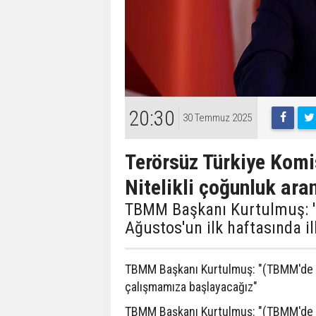
20:30
30 Temmuz 2025
Terörsüz Türkiye Komis
Nitelikli çoğunluk ar
TBMM Başkanı Kurtulmuş: 
Ağustos'un ilk haftasında i
TBMM Başkanı Kurtulmuş: "(TBMM'de k
çalışmamıza başlayacağız"
TBMM Başkanı Kurtulmuş: "(TBMM'de ku