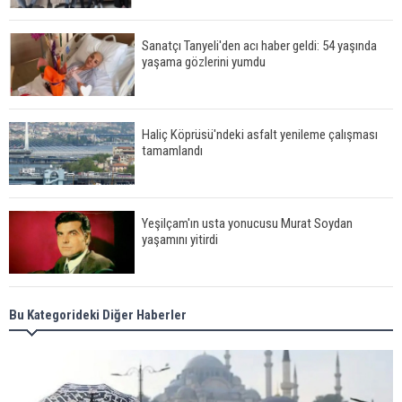
Sanatçı Tanyeli'den acı haber geldi: 54 yaşında
yaşama gözlerini yumdu
Haliç Köprüsü'ndeki asfalt yenileme çalışması
tamamlandı
Yeşilçam'ın usta yonucusu Murat Soydan
yaşamını yitirdi
Meral Akşener ile Müsavat Dervişoğlu cenazede
Bu Kategorideki Diğer Haberler
görüntülendi
29 Mayıs okullar tatil mi?