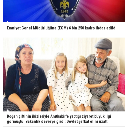
Emniyet Genel Müdürlüğüne (EGM) 6 bin 250 kadro ihdas edildi
Doğan çiftinin ikizleriyle Anıtkabir'e yaptığı ziyaret büyük ilgi
görmüştü! Bakanlık devreye girdi: Devlet şefkat elini uzattı