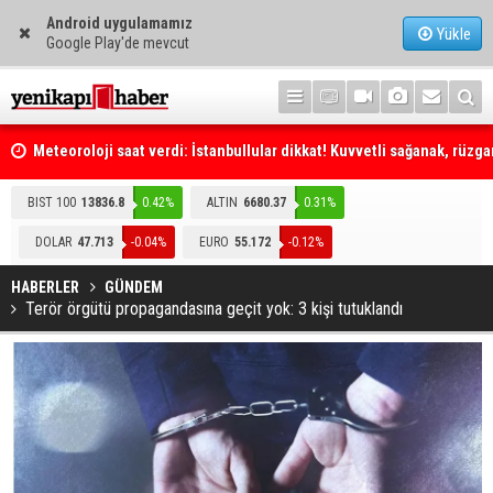
Android uygulamamız
Yükle
Google Play'de mevcut
Meteoroloji saat verdi: İstanbullular dikkat! Kuvvetli sağanak, rüzga
fırtına geliyor... Tedbirinizi alın
Emniyet Genel Müdürlüğüne (EGM) 6 bin 250 kadro ihdas edildi
BIST 100
13836.8
0.42%
ALTIN
6680.37
0.31%
DOLAR
47.713
-0.04%
EURO
55.172
-0.12%
HABERLER
GÜNDEM
Terör örgütü propagandasına geçit yok: 3 kişi tutuklandı