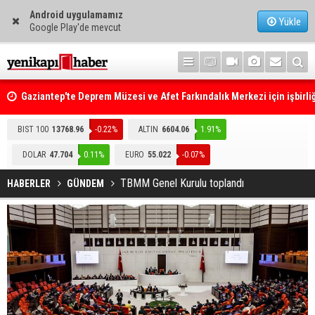
Android uygulamamız
Yükle
Google Play'de mevcut
Gaziantep'te Deprem Müzesi ve Afet Farkındalık Merkezi için işbirliğ
protokolü imzalandı
Resmi Gazete'de Bugün
BIST 100
13768.96
-0.22%
ALTIN
6604.06
1.91%
DOLAR
47.704
0.11%
EURO
55.022
-0.07%
TBMM Genel Kurulu toplandı
HABERLER
GÜNDEM