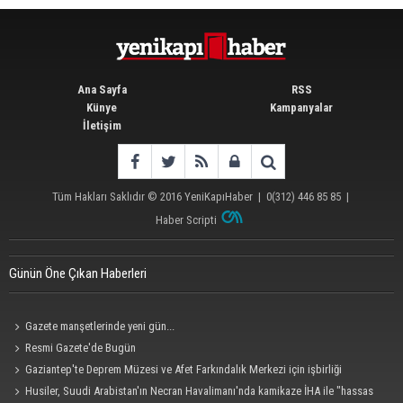
Ana Sayfa
RSS
Künye
Kampanyalar
İletişim
Tüm Hakları Saklıdır © 2016
YeniKapıHaber
|
0(312) 446 85 85
|
Haber Scripti
Günün Öne Çıkan Haberleri
Gazete manşetlerinde yeni gün...
Resmi Gazete'de Bugün
Gaziantep'te Deprem Müzesi ve Afet Farkındalık Merkezi için işbirliği
protokolü imzalandı
Husiler, Suudi Arabistan'ın Necran Havalimanı'nda kamikaze İHA ile "hassas