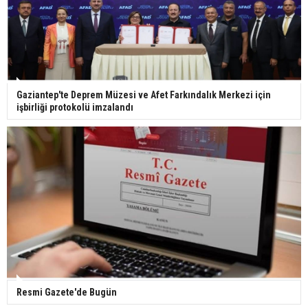
Bilim kurgu gerçekleşiyor... Dondurulmuş
insanları hayata döndürecek keşif
Ünlü türkücü Mahmut Tuncer estetik operasyon
Gaziantep'te Deprem Müzesi ve Afet Farkındalık Merkezi için
geçirdi: Son hali gündem oldu
işbirliği protokolü imzalandı
Yerli turist 229,7 milyar lira seyahat harcaması
yaptı
Gazze'deki Sağlık Bakanlığı duyurdu: Vahşetin
pençesinde 2 salgın vaka tespit edildi
Resmi Gazete'de Bugün