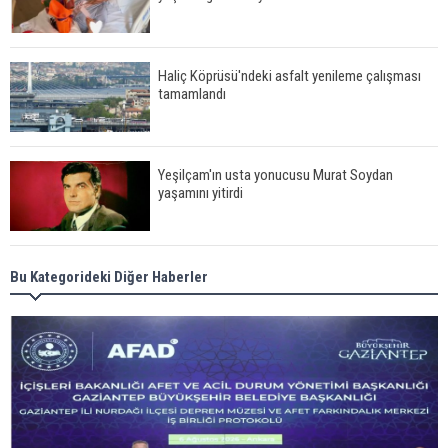
Haliç Köprüsü'ndeki asfalt yenileme çalışması
tamamlandı
Yeşilçam'ın usta yonucusu Murat Soydan
yaşamını yitirdi
Meral Akşener ile Müsavat Dervişoğlu cenazede
Bu Kategorideki Diğer Haberler
görüntülendi
29 Mayıs okullar tatil mi?