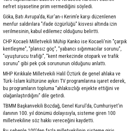
nefret siyasetine prim vermediğini söyledi.
Göka, Batı Avrupa'da, Kur'an-ı Kerim'e karşı düzenlenen
menfur saldırılara "ifade özgürlüğü" kisvesi altında izin
verilmesinin, kabul edilemez olduğunu belirtti.
CHP Kocaeli Milletvekili Mühip Kanko ise Kocaeli'nin "çarpık
kentleşme", "plansız göç", "yabancı sığınmacılar sorunu",
"uyuşturucu trafiği", "kent merkezinde otopark ve trafik
sorunu" gibi pek çok sorununun olduğunu anlattı.
MHP Kırıkkale Milletvekili Halil Öztürk de genel ahlaka ve
Türk-İslam kültürüne aykırı TV programlarına işaret ederek,
bu programların topluma "ahlaksızlığı enjekte ettiğini ve
olağanlaştırdığını" dile getirdi.
TBMM Başkanvekili Bozdağ, Genel Kurul'da, Cumhuriyet'in
ilanının 100. yıl dönümü dolayısıyla, sisteme giren 100
milletvekiline söz hakkı vereceğini kaydetti.
Bu sebeple 100'den fazla milletvekilinin sisteme giriş