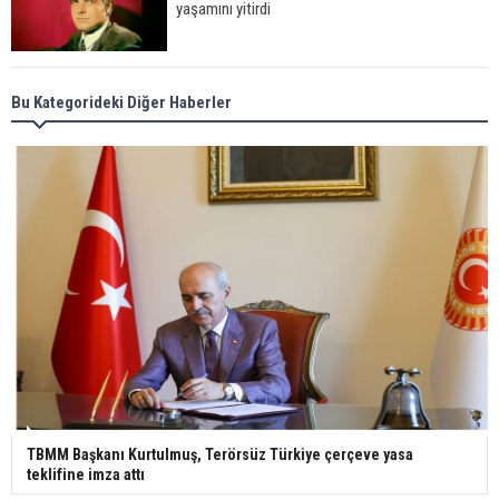
yaşamını yitirdi
Meral Akşener ile Müsavat Dervişoğlu cenazede
Bu Kategorideki Diğer Haberler
görüntülendi
29 Mayıs okullar tatil mi?
Bilim kurgu gerçekleşiyor... Dondurulmuş
insanları hayata döndürecek keşif
Ünlü türkücü Mahmut Tuncer estetik operasyon
geçirdi: Son hali gündem oldu
TBMM Başkanı Kurtulmuş, Terörsüz Türkiye çerçeve yasa
teklifine imza attı