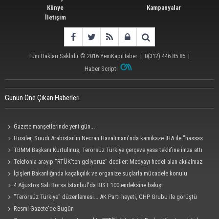
Künye
Kampanyalar
İletişim
Tüm Hakları Saklıdır © 2016
YeniKapıHaber
|
0(312) 446 85 85
|
Haber Scripti
Günün Öne Çıkan Haberleri
Gazete manşetlerinde yeni gün...
Husiler, Suudi Arabistan'ın Necran Havalimanı'nda kamikaze İHA ile "hassas
bir hedefi" vurduklarını açıkladı
TBMM Başkanı Kurtulmuş, Terörsüz Türkiye çerçeve yasa teklifine imza attı
Telefonla arayıp "RTÜK'ten geliyoruz" dediler: Medyayı hedef alan akılalmaz
tuzak ifşa oldu
İçişleri Bakanlığında kaçakçılık ve organize suçlarla mücadele konulu
güvenlik toplantısı yapıldı
4 Ağustos Salı Borsa İstanbul'da BIST 100 endeksine bakış!
"Terörsüz Türkiye" düzenlemesi... AK Parti heyeti, CHP Grubu ile görüştü
Resmi Gazete'de Bugün