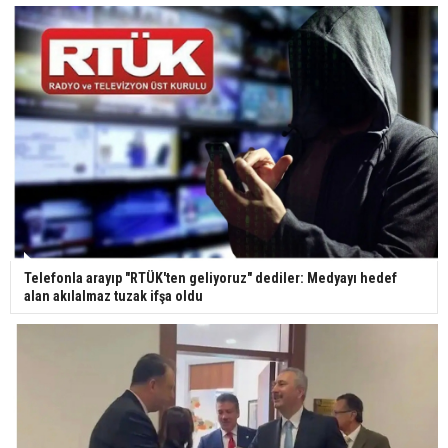
Yerli turist 229,7 milyar lira seyahat harcaması
yaptı
Gazze'deki Sağlık Bakanlığı duyurdu: Vahşetin
pençesinde 2 salgın vaka tespit edildi
Telefonla arayıp "RTÜK'ten geliyoruz" dediler: Medyayı hedef
alan akılalmaz tuzak ifşa oldu