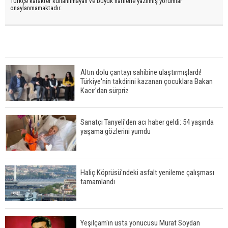
Türkçe karakter kullanılmayan ve büyük harflerle yazılmış yorumlar
onaylanmamaktadır.
Altın dolu çantayı sahibine ulaştırmışlardı!
Türkiye'nin takdirini kazanan çocuklara Bakan
Kacır'dan sürpriz
Sanatçı Tanyeli'den acı haber geldi: 54 yaşında
yaşama gözlerini yumdu
Haliç Köprüsü'ndeki asfalt yenileme çalışması
tamamlandı
Yeşilçam'ın usta yonucusu Murat Soydan