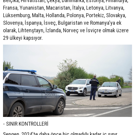
Belçika, Hırvatistan, Çekya, Danimarka, Estonya, Finlandiya,
Fransa, Yunanistan, Macaristan, İtalya, Letonya, Litvanya,
Lüksemburg, Malta, Hollanda, Polonya, Portekiz, Slovakya,
Slovenya, İspanya, İsveç, Bulgaristan ve Romanya'ya ek
olarak, Lihtenştayn, İzlanda, Norveç ve İsviçre olmak üzere
29 ülkeyi kapsıyor.
- SINIR KONTROLLERİ
Şengen, 2024'te daha önce hiç olmadığı kadar iç sınır