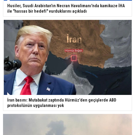
Ünlü türkücü Mahmut Tuncer estetik operasyon
Husiler, Suudi Arabistan'ın Necran Havalimanı'nda kamikaze İHA
geçirdi: Son hali gündem oldu
ile "hassas bir hedefi" vurduklarını açıkladı
Yerli turist 229,7 milyar lira seyahat harcaması
yaptı
Gazze'deki Sağlık Bakanlığı duyurdu: Vahşetin
pençesinde 2 salgın vaka tespit edildi
İran basını: Mutabakat zaptında Hürmüz'den geçişlerde ABD
protokolünün uygulanması yok