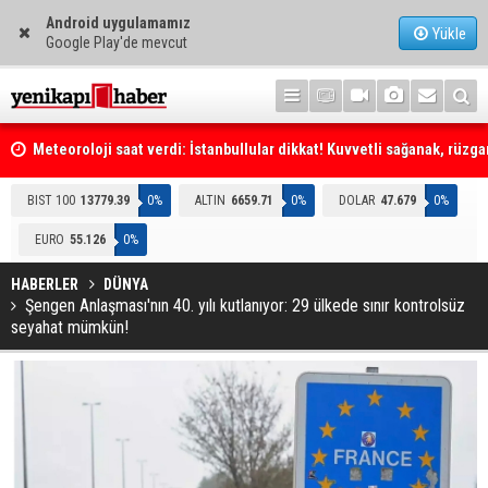
Android uygulamamız
Yükle
Google Play'de mevcut
Meteoroloji saat verdi: İstanbullular dikkat! Kuvvetli sağanak, rüzga
fırtına geliyor... Tedbirinizi alın
Emniyet Genel Müdürlüğüne (EGM) 6 bin 250 kadro ihdas edildi
BIST 100
13779.39
0%
ALTIN
6659.71
0%
DOLAR
47.679
0%
EURO
55.126
0%
HABERLER
DÜNYA
Şengen Anlaşması'nın 40. yılı kutlanıyor: 29 ülkede sınır kontrolsüz
seyahat mümkün!