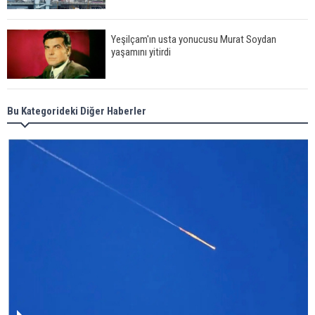
Yeşilçam'ın usta yonucusu Murat Soydan
yaşamını yitirdi
Meral Akşener ile Müsavat Dervişoğlu cenazede
Bu Kategorideki Diğer Haberler
görüntülendi
29 Mayıs okullar tatil mi?
Bilim kurgu gerçekleşiyor... Dondurulmuş
insanları hayata döndürecek keşif