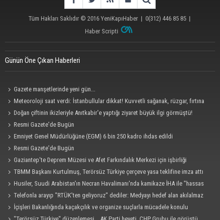
Tüm Hakları Saklıdır © 2016
YeniKapıHaber
|
0(312) 446 85 85
|
Haber Scripti
Günün Öne Çıkan Haberleri
Gazete manşetlerinde yeni gün...
Meteoroloji saat verdi: İstanbullular dikkat! Kuvvetli sağanak, rüzgar, fırtına
geliyor... Tedbirinizi alın
Doğan çiftinin ikizleriyle Anıtkabir'e yaptığı ziyaret büyük ilgi görmüştü!
Bakanlık devreye girdi: Devlet şefkat elini uzattı
Resmi Gazete'de Bugün
Emniyet Genel Müdürlüğüne (EGM) 6 bin 250 kadro ihdas edildi
Resmi Gazete'de Bugün
Gaziantep'te Deprem Müzesi ve Afet Farkındalık Merkezi için işbirliği
protokolü imzalandı
TBMM Başkanı Kurtulmuş, Terörsüz Türkiye çerçeve yasa teklifine imza attı
Husiler, Suudi Arabistan'ın Necran Havalimanı'nda kamikaze İHA ile "hassas
bir hedefi" vurduklarını açıkladı
Telefonla arayıp "RTÜK'ten geliyoruz" dediler: Medyayı hedef alan akılalmaz
tuzak ifşa oldu
İçişleri Bakanlığında kaçakçılık ve organize suçlarla mücadele konulu
güvenlik toplantısı yapıldı
"Terörsüz Türkiye" düzenlemesi... AK Parti heyeti, CHP Grubu ile görüştü