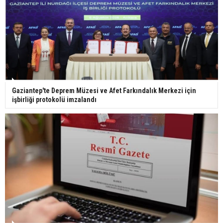
Bilim kurgu gerçekleşiyor... Dondurulmuş
insanları hayata döndürecek keşif
Ünlü türkücü Mahmut Tuncer estetik operasyon
Gaziantep'te Deprem Müzesi ve Afet Farkındalık Merkezi için
geçirdi: Son hali gündem oldu
işbirliği protokolü imzalandı
Yerli turist 229,7 milyar lira seyahat harcaması
yaptı
Gazze'deki Sağlık Bakanlığı duyurdu: Vahşetin
pençesinde 2 salgın vaka tespit edildi