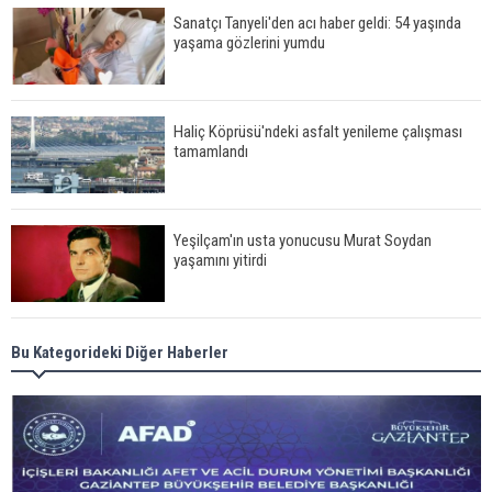
Sanatçı Tanyeli'den acı haber geldi: 54 yaşında
yaşama gözlerini yumdu
Haliç Köprüsü'ndeki asfalt yenileme çalışması
tamamlandı
Yeşilçam'ın usta yonucusu Murat Soydan
yaşamını yitirdi
Meral Akşener ile Müsavat Dervişoğlu cenazede
Bu Kategorideki Diğer Haberler
görüntülendi
29 Mayıs okullar tatil mi?