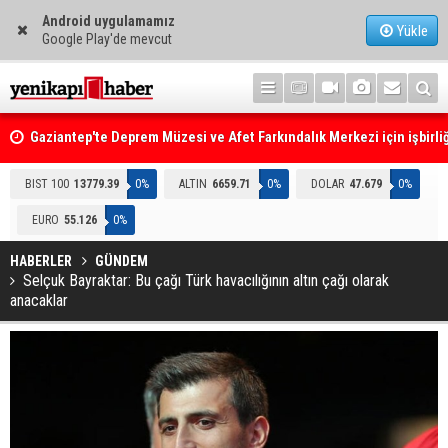
Android uygulamamız
Yükle
Google Play'de mevcut
Gaziantep'te Deprem Müzesi ve Afet Farkındalık Merkezi için işbirliğ
protokolü imzalandı
Resmi Gazete'de Bugün
BIST 100
13779.39
0%
ALTIN
6659.71
0%
DOLAR
47.679
0%
EURO
55.126
0%
HABERLER
GÜNDEM
Selçuk Bayraktar: Bu çağı Türk havacılığının altın çağı olarak
anacaklar