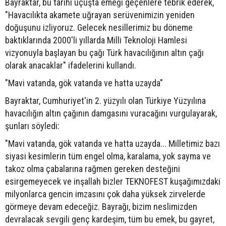
Bayraktar, bu tarihi uçuşta emeği geçenlere tebrik ederek,
"Havacılıkta akamete uğrayan serüvenimizin yeniden
doğuşunu izliyoruz. Gelecek nesillerimiz bu döneme
baktıklarında 2000'li yıllarda Milli Teknoloji Hamlesi
vizyonuyla başlayan bu çağı Türk havacılığının altın çağı
olarak anacaklar" ifadelerini kullandı.
"Mavi vatanda, gök vatanda ve hatta uzayda"
Bayraktar, Cumhuriyet'in 2. yüzyılı olan Türkiye Yüzyılına
havacılığın altın çağının damgasını vuracağını vurgulayarak,
şunları söyledi:
"Mavi vatanda, gök vatanda ve hatta uzayda... Milletimiz bazı
siyasi kesimlerin tüm engel olma, karalama, yok sayma ve
takoz olma çabalarına rağmen gereken desteğini
esirgemeyecek ve inşallah bizler TEKNOFEST kuşağımızdaki
milyonlarca gencin imzasını çok daha yüksek zirvelerde
görmeye devam edeceğiz. Bayrağı, bizim neslimizden
devralacak sevgili genç kardeşim, tüm bu emek, bu gayret,