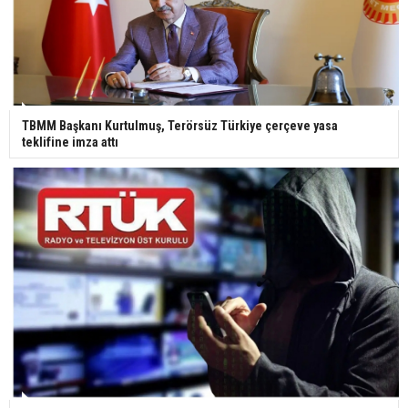
TBMM Başkanı Kurtulmuş, Terörsüz Türkiye çerçeve yasa
teklifine imza attı