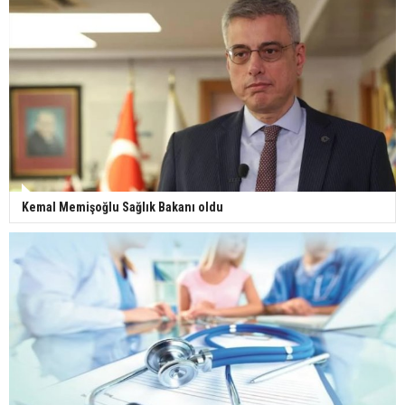
Yerli turist 229,7 milyar lira seyahat harcaması
yaptı
Gazze'deki Sağlık Bakanlığı duyurdu: Vahşetin
pençesinde 2 salgın vaka tespit edildi
Kemal Memişoğlu Sağlık Bakanı oldu