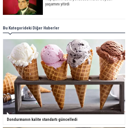
yaşamını yitirdi
Meral Akşener ile Müsavat Dervişoğlu cenazede
Bu Kategorideki Diğer Haberler
görüntülendi
29 Mayıs okullar tatil mi?
Bilim kurgu gerçekleşiyor... Dondurulmuş
insanları hayata döndürecek keşif
Ünlü türkücü Mahmut Tuncer estetik operasyon
geçirdi: Son hali gündem oldu
Dondurmanın kalite standartı güncelledi