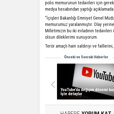
polis memurunun tedavileri için gereke
medya hesabından yaptığı açıklamada ş
"İçişleri Bakanlığı Emniyet Genel Müd
memurumuz yaralanmıştır. Olay yerine
Milletimizin bu iki evladının tedaviler
olsun dileklerimi sunuyorum.
Terör amaçlı hain saldırıyı ve faillerini
Önceki ve Sonraki Haberler
YouTube’da değişim dönemi baş
İşte detaylar
HABERE
YORUM KAT