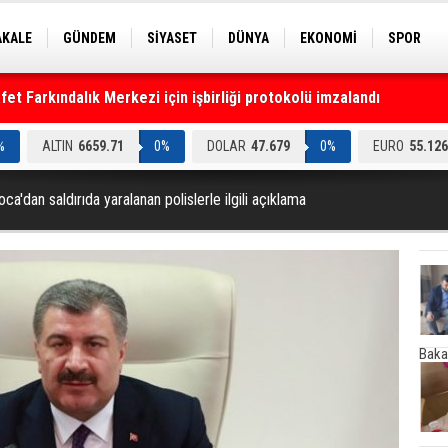
AKALE
GÜNDEM
SİYASET
DÜNYA
EKONOMİ
SPOR
EKNOLOJİ
EĞİTİM
GENEL
t Farkındalık Merkezi için işbirliği protokolü imzalandı
%
ALTIN
6659.71
0%
DOLAR
47.679
0%
EURO
55.126
ca'dan saldırıda yaralanan polislerle ilgili açıklama
Baka