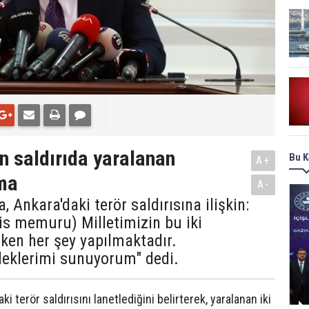
n saldırıda yaralanan
Bu K
A+
ama
A-
 Ankara'daki terör saldırısına ilişkin:
lis memuru) Milletimizin bu iki
reken her şey yapılmaktadır.
leklerimi sunuyorum" dedi.
i terör saldırısını lanetlediğini belirterek, yaralanan iki