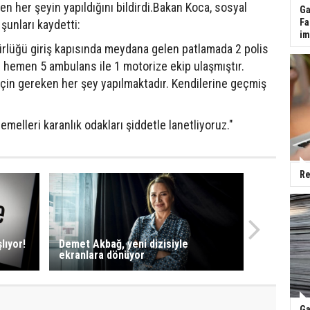
n her şeyin yapıldığını bildirdi.Bakan Koca, sosyal
Ga
Fa
unları kaydetti:
im
ürlüğü giriş kapısında meydana gelen patlamada 2 polis
 hemen 5 ambulans ile 1 motorize ekip ulaşmıştır.
i için gereken her şey yapılmaktadır. Kendilerine geçmiş
, emelleri karanlık odakları şiddetle lanetliyoruz."
Re
lıyor!
Demet Akbağ, yeni dizisiyle
ekranlara dönüyor
Ga