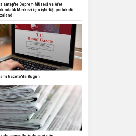
Dondurulmuş insanları
ziantep'te Deprem Müzesi ve Afet
hayata döndürecek keşif
rkındalık Merkezi için işbirliği protokolü
zalandı
Ünlü türkücü Mahmut
Tuncer estetik
operasyon geçirdi: Son
hali gündem oldu
Yerli turist 229,7 milyar
lira seyahat harcaması
yaptı
smi Gazete'de Bugün
Gazze'deki Sağlık
Bakanlığı duyurdu:
Vahşetin pençesinde 2
salgın vaka tespit edildi
zete manşetlerinde yeni gün...