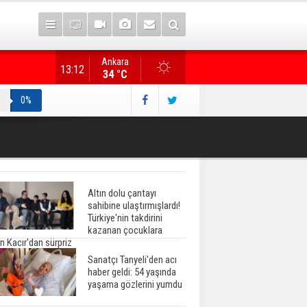
Ankara
Resmi Gazete'de Bugün
13:12
34 °C
0%
Altın dolu çantayı
sahibine ulaştırmışlardı!
Türkiye'nin takdirini
kazanan çocuklara
n Kacır'dan sürpriz
Sanatçı Tanyeli'den acı
haber geldi: 54 yaşında
yaşama gözlerini yumdu