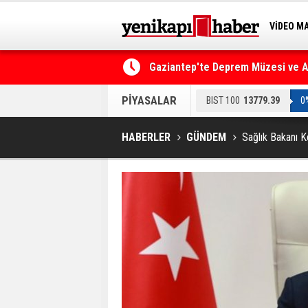
VİDEO M
BİLİM-T
Gaziantep'te Deprem Müzesi ve Afe
PİYASALAR
BIST 100
13779.39
0
HABERLER
GÜNDEM
Sağlık Bakanı Ko