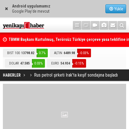
Android uygulamamız
Yükle
Google Play'de mevcut
TBMM Başkanı Kurtulmuş, Terörsüz Türkiye çerçeve yasa teklifine 
attı
BIST 100
13798.82
0.7%
ALTIN
6489.98
-0.03%
DOLAR
47.585
0.03%
EURO
54.934
-0.15%
Rus petrol şirketi Irak'ta keşif sondajına başladı
HABERLER