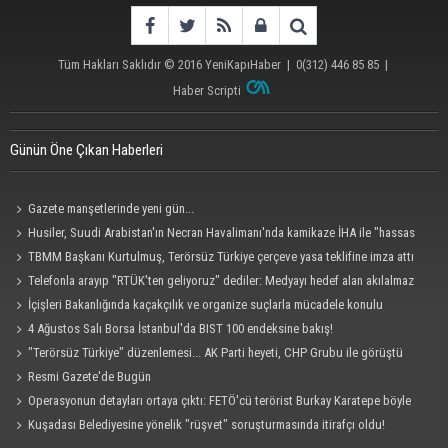
Bilim kurgu gerçekleşiyor... Dondurulmuş
insanları hayata döndürecek keşif
Tüm Hakları Saklıdır © 2016
YeniKapıHaber
|
0(312) 446 85 85
|
Haber Scripti
Ünlü türkücü Mahmut Tuncer estetik operasyon
geçirdi: Son hali gündem oldu
Günün Öne Çıkan Haberleri
Yerli turist 229,7 milyar lira seyahat harcaması
Gazete manşetlerinde yeni gün...
yaptı
Husiler, Suudi Arabistan'ın Necran Havalimanı'nda kamikaze İHA ile "hassas
bir hedefi" vurduklarını açıkladı
TBMM Başkanı Kurtulmuş, Terörsüz Türkiye çerçeve yasa teklifine imza attı
Telefonla arayıp "RTÜK'ten geliyoruz" dediler: Medyayı hedef alan akılalmaz
Gazze'deki Sağlık Bakanlığı duyurdu: Vahşetin
tuzak ifşa oldu
İçişleri Bakanlığında kaçakçılık ve organize suçlarla mücadele konulu
pençesinde 2 salgın vaka tespit edildi
güvenlik toplantısı yapıldı
4 Ağustos Salı Borsa İstanbul'da BIST 100 endeksine bakış!
"Terörsüz Türkiye" düzenlemesi... AK Parti heyeti, CHP Grubu ile görüştü
Resmi Gazete'de Bugün
Operasyonun detayları ortaya çıktı: FETÖ'cü terörist Burkay Karatepe böyle
yakalandı!
Kuşadası Belediyesine yönelik "rüşvet" soruşturmasında itirafçı oldu!