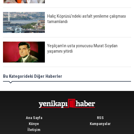
Haliç Köprüsü'ndeki asfalt yenileme çalışması
tamamlandı
Yeşilçam'ın usta yonucusu Murat Soydan
yaşamını yitirdi
Meral Akşener ile Müsavat Dervişoğlu cenazede
Bu Kategorideki Diğer Haberler
görüntülendi
29 Mayıs okullar tatil mi?
Ana Sayfa
RSS
Künye
Kampanyalar
İletişim