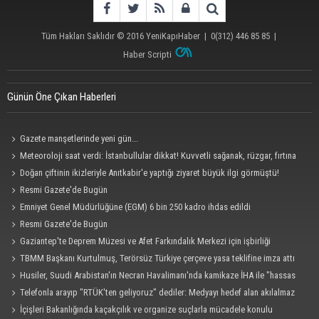
Tüm Hakları Saklıdır © 2016
YeniKapıHaber
|
0(312) 446 85 85
|
Haber Scripti
Günün Öne Çıkan Haberleri
Gazete manşetlerinde yeni gün...
Meteoroloji saat verdi: İstanbullular dikkat! Kuvvetli sağanak, rüzgar, fırtına
geliyor... Tedbirinizi alın
Doğan çiftinin ikizleriyle Anıtkabir'e yaptığı ziyaret büyük ilgi görmüştü!
Bakanlık devreye girdi: Devlet şefkat elini uzattı
Resmi Gazete'de Bugün
Emniyet Genel Müdürlüğüne (EGM) 6 bin 250 kadro ihdas edildi
Resmi Gazete'de Bugün
Gaziantep'te Deprem Müzesi ve Afet Farkındalık Merkezi için işbirliği
protokolü imzalandı
TBMM Başkanı Kurtulmuş, Terörsüz Türkiye çerçeve yasa teklifine imza attı
Husiler, Suudi Arabistan'ın Necran Havalimanı'nda kamikaze İHA ile "hassas
bir hedefi" vurduklarını açıkladı
Telefonla arayıp "RTÜK'ten geliyoruz" dediler: Medyayı hedef alan akılalmaz
tuzak ifşa oldu
İçişleri Bakanlığında kaçakçılık ve organize suçlarla mücadele konulu