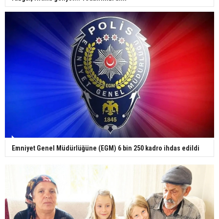
Yerli turist 229,7 milyar lira seyahat harcaması
yaptı
Gazze'deki Sağlık Bakanlığı duyurdu: Vahşetin
pençesinde 2 salgın vaka tespit edildi
Emniyet Genel Müdürlüğüne (EGM) 6 bin 250 kadro ihdas edildi