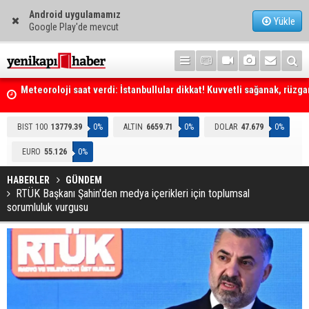
Android uygulamamız
Yükle
Google Play'de mevcut
Meteoroloji saat verdi: İstanbullular dikkat! Kuvvetli sağanak, rüzga
fırtına geliyor... Tedbirinizi alın
Emniyet Genel Müdürlüğüne (EGM) 6 bin 250 kadro ihdas edildi
BIST 100
13779.39
0%
ALTIN
6659.71
0%
DOLAR
47.679
0%
EURO
55.126
0%
HABERLER
GÜNDEM
RTÜK Başkanı Şahin'den medya içerikleri için toplumsal
sorumluluk vurgusu