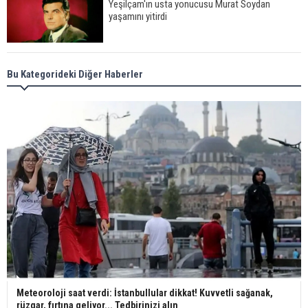
Yeşilçam'ın usta yonucusu Murat Soydan
yaşamını yitirdi
Meral Akşener ile Müsavat Dervişoğlu cenazede
Bu Kategorideki Diğer Haberler
görüntülendi
29 Mayıs okullar tatil mi?
Bilim kurgu gerçekleşiyor... Dondurulmuş
insanları hayata döndürecek keşif
Ünlü türkücü Mahmut Tuncer estetik operasyon
geçirdi: Son hali gündem oldu
Meteoroloji saat verdi: İstanbullular dikkat! Kuvvetli sağanak,
rüzgar, fırtına geliyor... Tedbirinizi alın