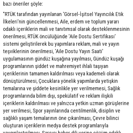
bazı öneriler şöyle:
"RTÜK tarafından yayınlanan 'Görsel-İşitsel Yayıncılık Etik
İlkeleri'nin güncellenmesi, Aile, erdem ve toplum yararı
odaklı içeriklerin mali ve tanıtımsal olarak desteklenmesinin
önerilmesi, RTÜK öncülüğünde 'Aile Dostu Sertifikası'
sistemi geliştirilerek bu yapımlara reklam, mali ve yayın
teşviklerinin önerilmesi, 'Aile Dostu Yayın Saati'
uygulamasının gündüz kuşağına yayılması, Gündüz kuşağı
programlarının şiddet ve mahremiyet ihlali taşıyan
içeriklerinin tamamen kaldırılması veya kademeli olarak
dönüştürülmesi, Çocuklara yönelik yapımlarda yetişkin
temalarına ve şiddete kesinlikle yer verilmemesi, Sağlık
programlarında bilim dışı, spekülatif ve reklam ilişkili
içeriklerin kaldırılması ve yalnızca yetkin uzman görüşlerine
yer verilmesi, Spor yayınlarında centilmenlik, disiplin ve
sağlıklı yaşam temalarının öne çıkarılması, Çevre bilinci
oluşturan içeriklerin medya destek programlarıyla
yaygınlaştırılması, Sarsıcı haber dili yerine çözüm odaklı,