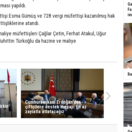
Ga
ması yapıldı.
Fa
im
ttişi Esma Gümüş ve 728 vergi müfettişi kazanılmış hak
işliklerine atandı.
aliye müfettişleri Çağlar Çetin, Ferhat Atakul, Uğur
 Muhittin Türkoğlu da hazine ve maliye
Re
Cumhurbaşkanı Erdoğan'dan
irkin
çiftçilere destek mesajı: En az
zayiatla atlatacağız
Ga