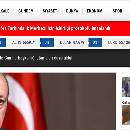
AKALE
GÜNDEM
SİYASET
DÜNYA
EKONOMİ
SPOR
EKNOLOJİ
EĞİTİM
GENEL
t Farkındalık Merkezi için işbirliği protokolü imzalandı
%
ALTIN
6659.71
0%
DOLAR
47.679
0%
EURO
55.126
e Cumhurbaşkanlığı atamaları duyuruldu!
Baka