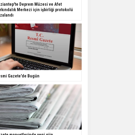
Dondurulmuş insanları
ziantep'te Deprem Müzesi ve Afet
hayata döndürecek keşif
rkındalık Merkezi için işbirliği protokolü
zalandı
Ünlü türkücü Mahmut
Tuncer estetik
operasyon geçirdi: Son
hali gündem oldu
Yerli turist 229,7 milyar
lira seyahat harcaması
yaptı
smi Gazete'de Bugün
Gazze'deki Sağlık
Bakanlığı duyurdu:
Vahşetin pençesinde 2
salgın vaka tespit edildi
zete manşetlerinde yeni gün...