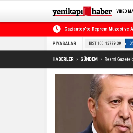
VİDEO M
BİLİM-T
Gaziantep'te Deprem Müzesi ve Afe
Resmi Gazete'de Bugün
PİYASALAR
BIST 100
13779.39
0
HABERLER
GÜNDEM
Resmi Gazete'd