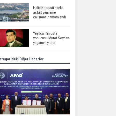
Haliç Köprüsü'ndeki
asfalt yenileme
çalışması tamamlandı
Yeşilçam'ın usta
yonucusu Murat Soydan
yaşamını yitirdi
ategorideki Diğer Haberler
Meral Akşener ile
Müsavat Dervişoğlu
cenazede görüntülendi
29 Mayıs okullar tatil mi?
Bilim kurgu
gerçekleşiyor...