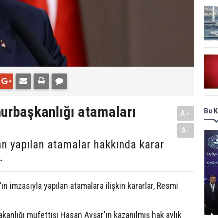
urbaşkanlığı atamaları
Bu K
A+
A-
n yapılan atamalar hakkında karar
.
 imzasıyla yapılan atamalara ilişkin kararlar, Resmi
kanlığı müfettişi Hasan Avşar'ın kazanılmış hak aylık