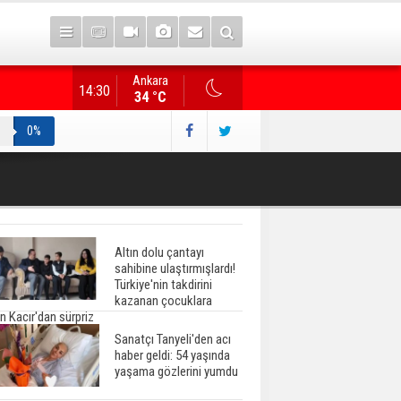
Ankara
Gazete manşetlerinde yeni gün...
14:30
34 °C
0%
Altın dolu çantayı
sahibine ulaştırmışlardı!
Türkiye'nin takdirini
kazanan çocuklara
n Kacır'dan sürpriz
Sanatçı Tanyeli'den acı
haber geldi: 54 yaşında
yaşama gözlerini yumdu