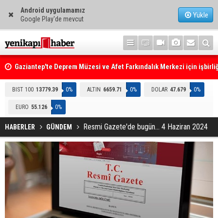
Android uygulamamız
Yükle
Google Play'de mevcut
Gaziantep'te Deprem Müzesi ve Afet Farkındalık Merkezi için işbirliğ
protokolü imzalandı
Resmi Gazete'de Bugün
BIST 100
13779.39
0%
ALTIN
6659.71
0%
DOLAR
47.679
0%
EURO
55.126
0%
Resmi Gazete'de bugün... 4 Haziran 2024
HABERLER
GÜNDEM