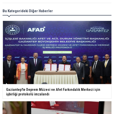
Meral Akşener ile Müsavat Dervişoğlu cenazede
Bu Kategorideki Diğer Haberler
görüntülendi
29 Mayıs okullar tatil mi?
Bilim kurgu gerçekleşiyor... Dondurulmuş
insanları hayata döndürecek keşif
Ünlü türkücü Mahmut Tuncer estetik operasyon
Gaziantep'te Deprem Müzesi ve Afet Farkındalık Merkezi için
geçirdi: Son hali gündem oldu
işbirliği protokolü imzalandı
Yerli turist 229,7 milyar lira seyahat harcaması