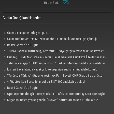
Haber Scripti
Günün Öne Çıkan Haberleri
Gazete manşetlerinde yeni gün...
Gaziantep'te Deprem Müzesi ve Afet Farkındalık Merkezi için işbirliği
protokolü imzalandı
Resmi Gazete'de Bugün
TBMM Başkanı Kurtulmuş, Terörsüz Türkiye çerçeve yasa teklifine imza attı
Husiler, Suudi Arabistan'ın Necran Havalimanı'nda kamikaze İHA ile "hassas
bir hedefi" vurduklarını açıkladı
Telefonla arayıp "RTÜK'ten geliyoruz" dediler: Medyayı hedef alan akılalmaz
tuzak ifşa oldu
İçişleri Bakanlığında kaçakçılık ve organize suçlarla mücadele konulu
güvenlik toplantısı yapıldı
"Terörsüz Türkiye" düzenlemesi... AK Parti heyeti, CHP Grubu ile görüştü
4 Ağustos Salı Borsa İstanbul'da BIST 100 endeksine bakış!
Resmi Gazete'de Bugün
Operasyonun detayları ortaya çıktı: FETÖ'cü terörist Burkay Karatepe böyle
yakalandı!
Kuşadası Belediyesine yönelik "rüşvet" soruşturmasında itirafçı oldu!
Cezaevinde 'sus' tehdidi