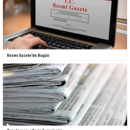
yaptı
Gazze'deki Sağlık Bakanlığı duyurdu: Vahşetin
pençesinde 2 salgın vaka tespit edildi
Resmi Gazete'de Bugün