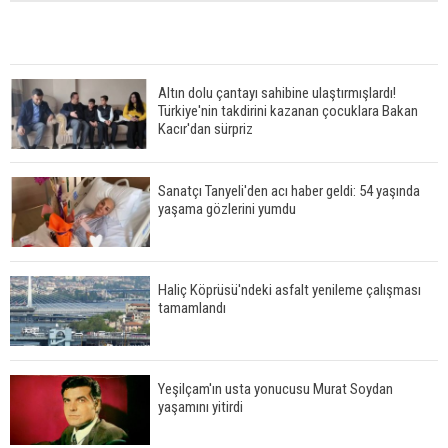
Altın dolu çantayı sahibine ulaştırmışlardı!
Türkiye'nin takdirini kazanan çocuklara Bakan
Kacır'dan sürpriz
Sanatçı Tanyeli'den acı haber geldi: 54 yaşında
yaşama gözlerini yumdu
Haliç Köprüsü'ndeki asfalt yenileme çalışması
tamamlandı
Yeşilçam'ın usta yonucusu Murat Soydan
yaşamını yitirdi