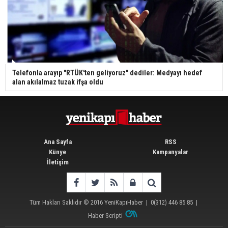
Telefonla arayıp "RTÜK'ten geliyoruz" dediler: Medyayı hedef
alan akılalmaz tuzak ifşa oldu
Ana Sayfa
RSS
Künye
Kampanyalar
İletişim
Tüm Hakları Saklıdır © 2016
YeniKapıHaber
|
0(312) 446 85 85
|
Haber Scripti