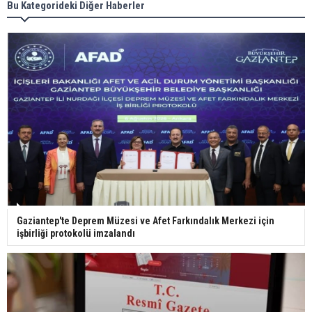
Meral Akşener ile Müsavat Dervişoğlu cenazede
Bu Kategorideki Diğer Haberler
görüntülendi
29 Mayıs okullar tatil mi?
Bilim kurgu gerçekleşiyor... Dondurulmuş
insanları hayata döndürecek keşif
Ünlü türkücü Mahmut Tuncer estetik operasyon
Gaziantep'te Deprem Müzesi ve Afet Farkındalık Merkezi için
geçirdi: Son hali gündem oldu
işbirliği protokolü imzalandı
Yerli turist 229,7 milyar lira seyahat harcaması
yaptı