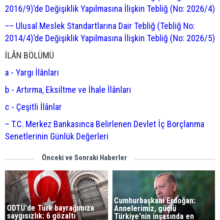
2016/9)’de Değişiklik Yapılmasına İlişkin Tebliğ (No: 2026/4)
–– Ulusal Meslek Standartlarına Dair Tebliğ (Tebliğ No:
2014/4)’de Değişiklik Yapılmasına İlişkin Tebliğ (No: 2026/5)
İLÂN BÖLÜMÜ
a - Yargı İlânları
b - Artırma, Eksiltme ve İhale İlânları
c - Çeşitli İlânlar
– T.C. Merkez Bankasınca Belirlenen Devlet İç Borçlanma
Senetlerinin Günlük Değerleri
Önceki ve Sonraki Haberler
Cumhurbaşkanı Erdoğan:
ODTÜ'de Türk bayrağımıza
Annelerimiz, güçlü
saygısızlık: 6 gözaltı
Türkiye'nin inşasında en