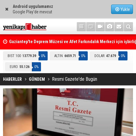
Android uygulamamız
Yükle
Google Play'de mevcut
Gaziantep'te Deprem Müzesi ve Afet Farkındalık Merkezi için işbirliğ
protokolü imzalandı
Resmi Gazete'de Bugün
BIST 100
13779.39
0%
ALTIN
6659.71
0%
DOLAR
47.679
0%
EURO
55.126
0%
Resmi Gazete'de Bugün
HABERLER
GÜNDEM