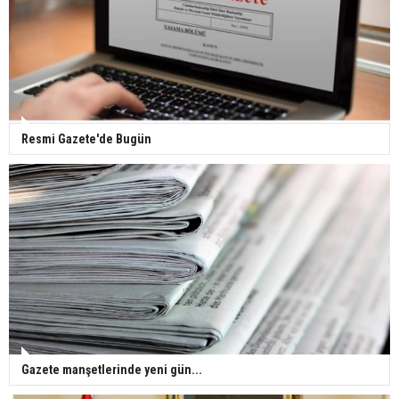
Gazze'deki Sağlık Bakanlığı duyurdu: Vahşetin
pençesinde 2 salgın vaka tespit edildi
Resmi Gazete'de Bugün
Gazete manşetlerinde yeni gün...