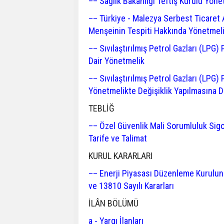
–– Sağlık Bakanlığı Teftiş Kurulu Yön
–– Türkiye - Malezya Serbest Ticaret 
Menşeinin Tespiti Hakkında Yönetmeli
–– Sıvılaştırılmış Petrol Gazları (LPG
Dair Yönetmelik
–– Sıvılaştırılmış Petrol Gazları (LP
Yönetmelikte Değişiklik Yapılmasına D
TEBLİĞ
–– Özel Güvenlik Mali Sorumluluk Sigor
Tarife ve Talimat
KURUL KARARLARI
–– Enerji Piyasası Düzenleme Kurulun
ve 13810 Sayılı Kararları
İLÂN BÖLÜMÜ
a - Yargı İlanları