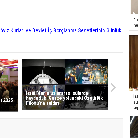
"T
he
öviz Kurları ve Devlet İç Borçlanma Senetlerinin Günlük
İsrail'den uluslararası sularda
İç
haydutluk! Gazze yolundaki Özgürlük
rı 2025
su
Filosu'na saldırı
to