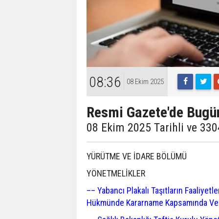
08:36
08 Ekim 2025
Resmi Gazete'de Bugü
08 Ekim 2025 Tarihli ve 330
YÜRÜTME VE İDARE BÖLÜMÜ
YÖNETMELİKLER
–– Yabancı Plakalı Taşıtların Faaliyetl
Hükmünde Kararname Kapsamında Verile