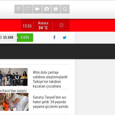
Ankara
"Terörsüz Türkiye" düzenlemesi... AK Parti heyeti, CHP
13:55
34 °C
O
55.048
0.03%
Altın dolu çantayı
sahibine ulaştırmışlardı!
Türkiye'nin takdirini
kazanan çocuklara
n Kacır'dan sürpriz
Sanatçı Tanyeli'den acı
haber geldi: 54 yaşında
yaşama gözlerini yumdu