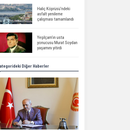
Haliç Köprüsü'ndeki
asfalt yenileme
çalışması tamamlandı
Yeşilçam'ın usta
yonucusu Murat Soydan
yaşamını yitirdi
ategorideki Diğer Haberler
Meral Akşener ile
Müsavat Dervişoğlu
cenazede görüntülendi
29 Mayıs okullar tatil mi?
Bilim kurgu
gerçekleşiyor...