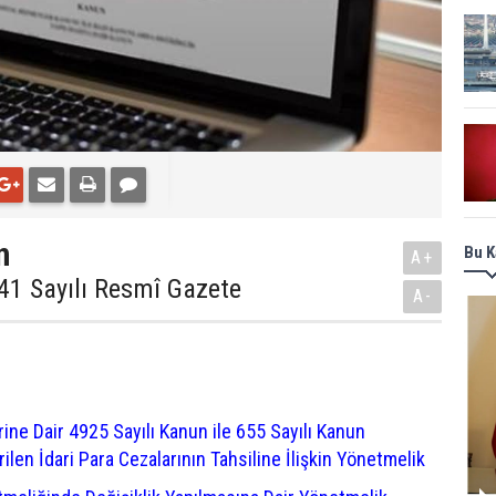
n
Bu K
A+
41 Sayılı Resmî Gazete
A-
erine Dair 4925 Sayılı Kanun ile 655 Sayılı Kanun
n İdari Para Cezalarının Tahsiline İlişkin Yönetmelik