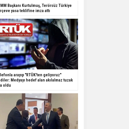
Dondurulmuş insanları
MM Başkanı Kurtulmuş, Terörsüz Türkiye
hayata döndürecek keşif
rçeve yasa teklifine imza attı
Ünlü türkücü Mahmut
Tuncer estetik
operasyon geçirdi: Son
hali gündem oldu
Yerli turist 229,7 milyar
lira seyahat harcaması
yaptı
lefonla arayıp "RTÜK'ten geliyoruz"
Gazze'deki Sağlık
diler: Medyayı hedef alan akılalmaz tuzak
Bakanlığı duyurdu:
şa oldu
Vahşetin pençesinde 2
salgın vaka tespit edildi