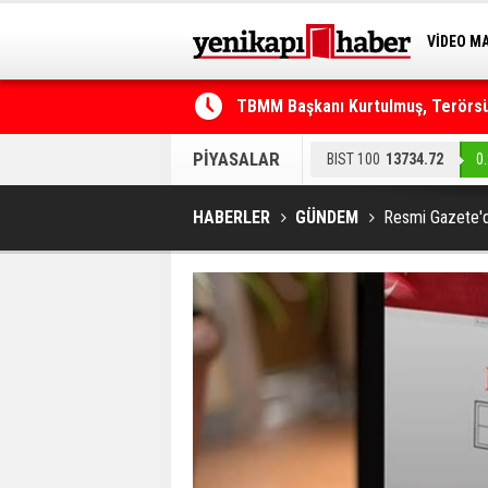
VİDEO M
BİLİM-T
TBMM Başkanı Kurtulmuş, Terörsüz
Telefonla arayıp "RTÜK'ten geliyo
PİYASALAR
BIST 100
13734.72
0
HABERLER
GÜNDEM
Resmi Gazete'