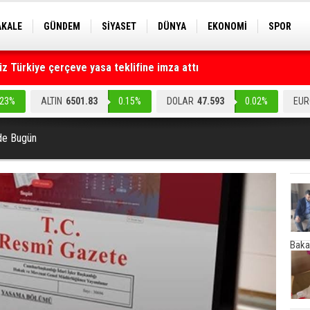
AKALE
GÜNDEM
SİYASET
DÜNYA
EKONOMİ
SPOR
EKNOLOJİ
EĞİTİM
GENEL
 Türkiye çerçeve yasa teklifine imza attı
ruz" dediler: Medyayı hedef alan akılalmaz tuzak ifşa oldu
.23%
ALTIN
6501.83
0.15%
DOLAR
47.593
0.02%
EUR
de Bugün
Baka