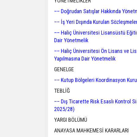
YÖNETMELİKLER
–– Doğrudan Satışlar Hakkında Yönet
–– İş Yeri Dışında Kurulan Sözleşmele
–– Haliç Üniversitesi Lisansüstü Eğit
Dair Yönetmelik
–– Haliç Üniversitesi Ön Lisans ve Li
Yapılmasına Dair Yönetmelik
GENELGE
–– Kutup Bölgeleri Koordinasyon Kurul
TEBLİĞ
–– Dış Ticarette Risk Esaslı Kontrol S
2025/28)
YARGI BÖLÜMÜ
ANAYASA MAHKEMESİ KARARLARI