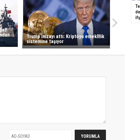
Te
de
if
gel!
ından
Trump imzayı attı: Kriptoyu emeklilik
sistemine taşıyor