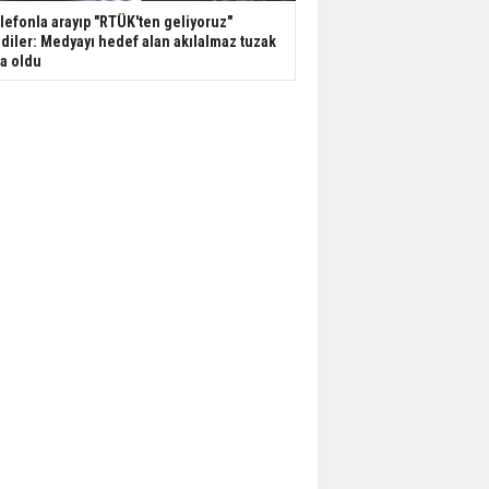
lefonla arayıp "RTÜK'ten geliyoruz"
diler: Medyayı hedef alan akılalmaz tuzak
şa oldu