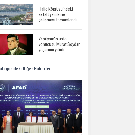
Haliç Köprüsü'ndeki
asfalt yenileme
çalışması tamamlandı
Yeşilçam'ın usta
yonucusu Murat Soydan
yaşamını yitirdi
ategorideki Diğer Haberler
Meral Akşener ile
Müsavat Dervişoğlu
cenazede görüntülendi
29 Mayıs okullar tatil mi?
Bilim kurgu
gerçekleşiyor...