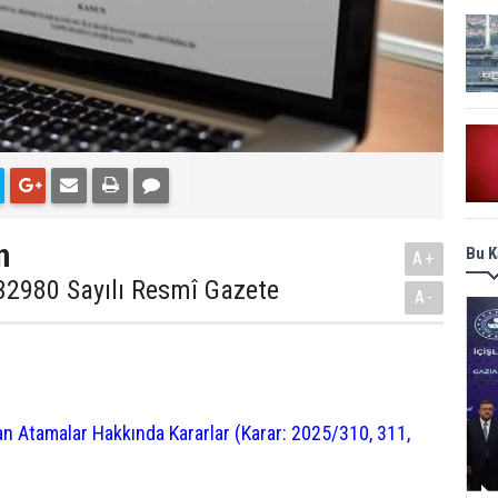
n
Bu K
A+
 32980 Sayılı Resmî Gazete
A-
n Atamalar Hakkında Kararlar (Karar: 2025/310, 311,