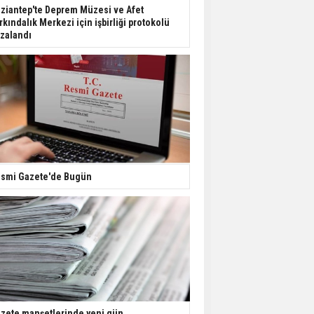
Dondurulmuş insanları
ziantep'te Deprem Müzesi ve Afet
hayata döndürecek keşif
rkındalık Merkezi için işbirliği protokolü
zalandı
Ünlü türkücü Mahmut
Tuncer estetik
operasyon geçirdi: Son
hali gündem oldu
Yerli turist 229,7 milyar
lira seyahat harcaması
yaptı
smi Gazete'de Bugün
Gazze'deki Sağlık
Bakanlığı duyurdu:
Vahşetin pençesinde 2
salgın vaka tespit edildi
zete manşetlerinde yeni gün...