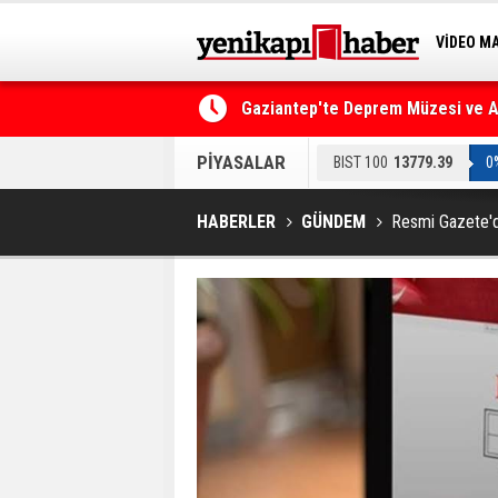
VİDEO M
BİLİM-T
Gaziantep'te Deprem Müzesi ve Afe
Resmi Gazete'de Bugün
PİYASALAR
BIST 100
13779.39
0
HABERLER
GÜNDEM
Resmi Gazete'