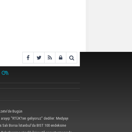
zete'de Bugün
 arayıp "RTÜK'ten geliyoruz" dediler: Medyayı
kılalmaz tuzak ifşa oldu
s Salı Borsa İstanbul'da BIST 100 endeksine