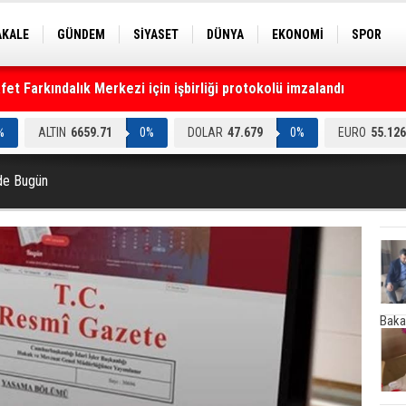
AKALE
GÜNDEM
SİYASET
DÜNYA
EKONOMİ
SPOR
EKNOLOJİ
EĞİTİM
GENEL
t Farkındalık Merkezi için işbirliği protokolü imzalandı
%
ALTIN
6659.71
0%
DOLAR
47.679
0%
EURO
55.126
de Bugün
Baka