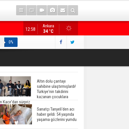
Ankara
Gazete manşetlerinde yeni gün...
12:58
34 °C
0%
Altın dolu çantayı
sahibine ulaştırmışlardı!
Türkiye'nin takdirini
kazanan çocuklara
n Kacır'dan sürpriz
Sanatçı Tanyeli'den acı
haber geldi: 54 yaşında
yaşama gözlerini yumdu