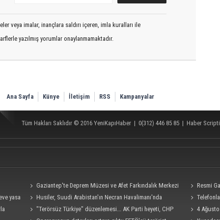
er veya imalar, inançlara saldırı içeren, imla kuralları ile
arflerle yazılmış yorumlar onaylanmamaktadır.
Ana Sayfa
Künye
İletişim
RSS
Kampanyalar
Tüm Hakları Saklıdır © 2016
YeniKapıHaber
|
0(312) 446 85 85
|
Haber Scripti
Gaziantep'te Deprem Müzesi ve Afet Farkındalık Merkezi
Resmi Ga
eve yasa
için işbirliği protokolü imzalandı
Husiler, Suudi Arabistan'ın Necran Havalimanı'nda
Telefonla
rla
kamikaze İHA ile "hassas bir hedefi" vurduklarını açıkladı
"Terörsüz Türkiye" düzenlemesi... AK Parti heyeti, CHP
hedef alan a
4 Ağusto