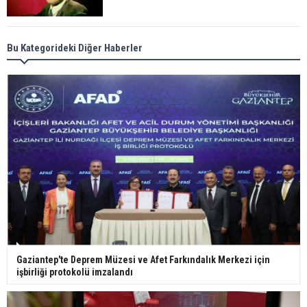
Meral Akşener ile Müsavat Dervişoğlu cenazede
Bu Kategorideki Diğer Haberler
görüntülendi
29 Mayıs okullar tatil mi?
Bilim kurgu gerçekleşiyor... Dondurulmuş
insanları hayata döndürecek keşif
Ünlü türkücü Mahmut Tuncer estetik operasyon
Gaziantep'te Deprem Müzesi ve Afet Farkındalık Merkezi için
geçirdi: Son hali gündem oldu
işbirliği protokolü imzalandı