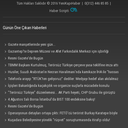
Tüm Hakları Saklıdır © 2016
YeniKapıHaber
|
0(312) 446 85 85
|
Haber Scripti
Günün Öne Çıkan Haberleri
Gazete manşetlerinde yeni gün...
Gaziantep'te Deprem Müzesi ve Afet Farkındalık Merkezi için işbirliği
protokolü imzalandı
Resmi Gazete'de Bugün
TBMM Başkanı Kurtulmuş, Terörsüz Türkiye çerçeve yasa teklifine imza attı
Husiler, Suudi Arabistan'ın Necran Havalimanı'nda kamikaze İHA ile "hassas
bir hedefi" vurduklarını açıkladı
Telefonla arayıp "RTÜK'ten geliyoruz" dediler: Medyayı hedef alan akılalmaz
tuzak ifşa oldu
İçişleri Bakanlığında kaçakçılık ve organize suçlarla mücadele konulu
güvenlik toplantısı yapıldı
"Terörsüz Türkiye" düzenlemesi... AK Parti heyeti, CHP Grubu ile görüştü
4 Ağustos Salı Borsa İstanbul'da BIST 100 endeksine bakış!
Resmi Gazete'de Bugün
Operasyonun detayları ortaya çıktı: FETÖ'cü terörist Burkay Karatepe böyle
yakalandı!
Kuşadası Belediyesine yönelik "rüşvet" soruşturmasında itirafçı oldu!
Cezaevinde 'sus' tehdidi