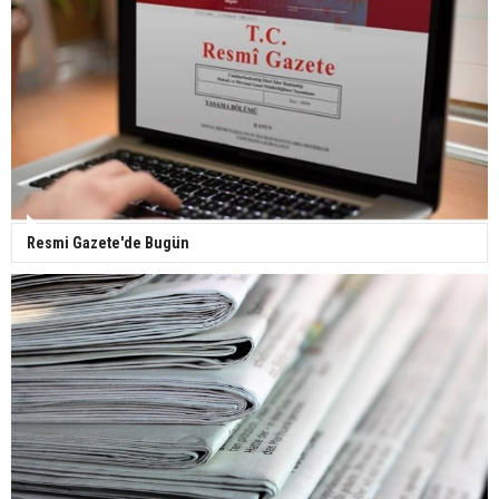
Yerli turist 229,7 milyar lira seyahat harcaması
yaptı
Gazze'deki Sağlık Bakanlığı duyurdu: Vahşetin
pençesinde 2 salgın vaka tespit edildi
Resmi Gazete'de Bugün