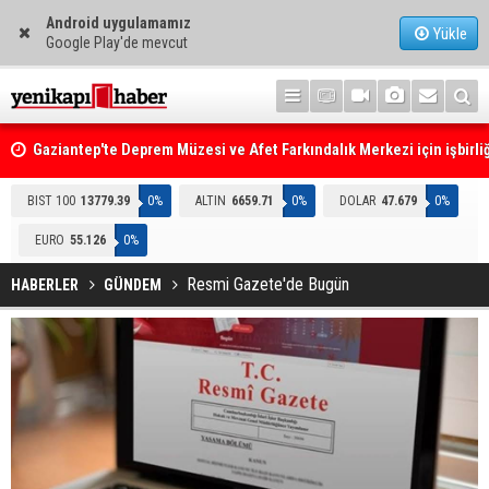
Android uygulamamız
Yükle
Google Play'de mevcut
Gaziantep'te Deprem Müzesi ve Afet Farkındalık Merkezi için işbirliğ
protokolü imzalandı
Resmi Gazete'de Bugün
BIST 100
13779.39
0%
ALTIN
6659.71
0%
DOLAR
47.679
0%
EURO
55.126
0%
Resmi Gazete'de Bugün
HABERLER
GÜNDEM