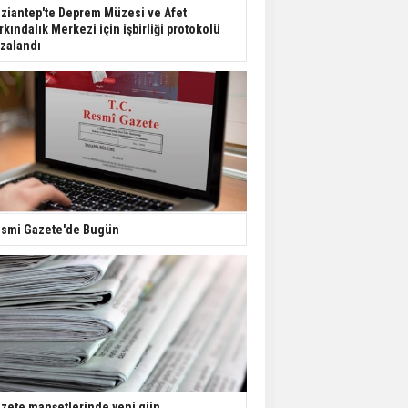
Dondurulmuş insanları
ziantep'te Deprem Müzesi ve Afet
hayata döndürecek keşif
rkındalık Merkezi için işbirliği protokolü
zalandı
Ünlü türkücü Mahmut
Tuncer estetik
operasyon geçirdi: Son
hali gündem oldu
Yerli turist 229,7 milyar
lira seyahat harcaması
yaptı
smi Gazete'de Bugün
Gazze'deki Sağlık
Bakanlığı duyurdu:
Vahşetin pençesinde 2
salgın vaka tespit edildi
zete manşetlerinde yeni gün...