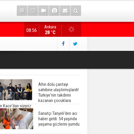
Ankara
Gazete manşetlerinde yeni gün...
08:56
28 °C
Altın dolu çantayı
sahibine ulaştırmışlardı!
Türkiye'nin takdirini
kazanan çocuklara
n Kacır'dan sürpriz
Sanatçı Tanyeli'den acı
haber geldi: 54 yaşında
yaşama gözlerini yumdu