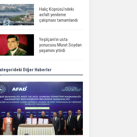
Haliç Köprüsü'ndeki
asfalt yenileme
çalışması tamamlandı
Yeşilçam'ın usta
yonucusu Murat Soydan
yaşamını yitirdi
ategorideki Diğer Haberler
Meral Akşener ile
Müsavat Dervişoğlu
cenazede görüntülendi
29 Mayıs okullar tatil mi?
Bilim kurgu
gerçekleşiyor...