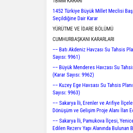
TBMM KARARI
1452 Türkiye Büyük Millet Meclisi Ba
Seçildiğine Dair Karar
YÜRÜTME VE İDARE BÖLÜMÜ
CUMHURBAŞKANI KARARLARI
–– Batı Akdeniz Havzası Su Tahsis Pla
Sayısı: 9961)
–– Büyük Menderes Havzası Su Tahsis
(Karar Sayısı: 9962)
–– Kuzey Ege Havsası Su Tahsis Planı
Sayısı: 9963)
–– Sakarya İli, Erenler ve Arifiye İlçel
Dönüşüm ve Gelişim Proje Alanı İlan Ed
–– Sakarya İli, Pamukova İlçesi, Yenic
Edilen Rezerv Yapı Alanında Bulunan B