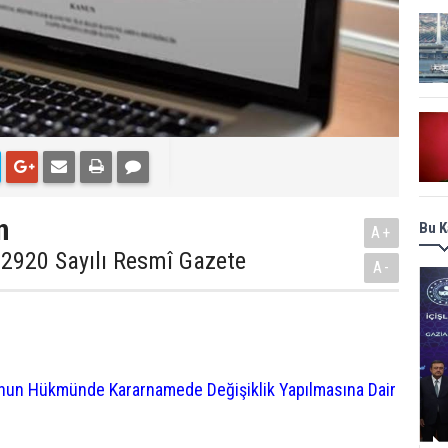
n
Bu K
A+
32920 Sayılı Resmî Gazete
A-
anun Hükmünde Kararnamede Değişiklik Yapılmasına Dair