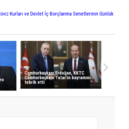
öviz Kurları ve Devlet İç Borçlanma Senetlerinin Günlük
Cumhurbaşkanı Erdoğan, KKTC
Cumhurbaşkanı Tatar'ın bayramını
deo
tebrik etti