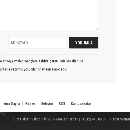
er veya imalar, inançlara saldırı içeren, imla kuralları ile
arflerle yazılmış yorumlar onaylanmamaktadır.
Ana Sayfa
Künye
İletişim
RSS
Kampanyalar
Tüm Hakları Saklıdır © 2016
YeniKapıHaber
|
0(312) 446 85 85
|
Haber Scripti