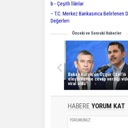
b - Çeşitli İlânlar
– T.C. Merkez Bankasınca Belirlenen D
Değerleri
Önceki ve Sonraki Haberler
Bakan Kurum'un Özgür Özel'in
eleştirilerine cevap verdiği vi
viral oldu
HABERE
YORUM KAT