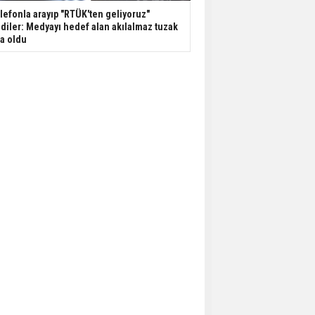
lefonla arayıp "RTÜK'ten geliyoruz"
diler: Medyayı hedef alan akılalmaz tuzak
şa oldu