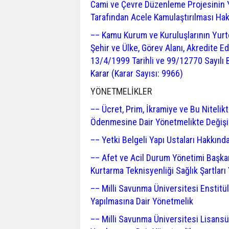
Cami ve Çevre Düzenleme Projesinin Y
Tarafından Acele Kamulaştırılması Hak
–– Kamu Kurum ve Kuruluşlarının Yurtdı
Şehir ve Ülke, Görev Alanı, Akredite E
13/4/1999 Tarihli ve 99/12770 Sayılı B
Karar (Karar Sayısı: 9966)
YÖNETMELİKLER
–– Ücret, Prim, İkramiye ve Bu Nitelikt
Ödenmesine Dair Yönetmelikte Değişik
–– Yetki Belgeli Yapı Ustaları Hakkın
–– Afet ve Acil Durum Yönetimi Başkan
Kurtarma Teknisyenliği Sağlık Şartları
–– Milli Savunma Üniversitesi Enstitül
Yapılmasına Dair Yönetmelik
–– Milli Savunma Üniversitesi Lisansü