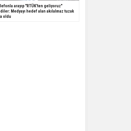
lefonla arayıp "RTÜK'ten geliyoruz"
diler: Medyayı hedef alan akılalmaz tuzak
şa oldu