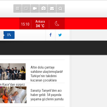
Ankara
Gazete manşetlerinde yeni gün...
15:10
34 °C
0%
Altın dolu çantayı
sahibine ulaştırmışlardı!
Türkiye'nin takdirini
kazanan çocuklara
n Kacır'dan sürpriz
Sanatçı Tanyeli'den acı
haber geldi: 54 yaşında
yaşama gözlerini yumdu