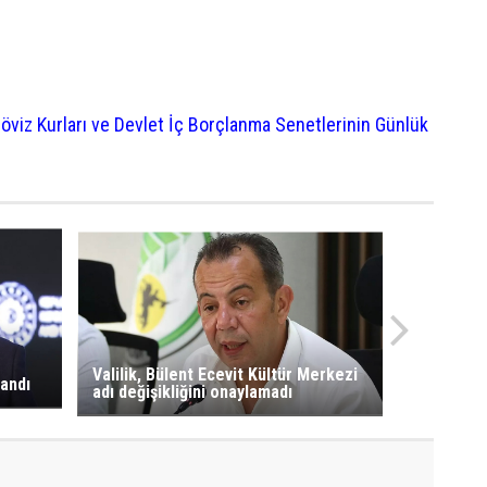
öviz Kurları ve Devlet İç Borçlanma Senetlerinin Günlük
Valilik, Bülent Ecevit Kültür Merkezi
tandı
adı değişikliğini onaylamadı