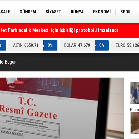
AKALE
GÜNDEM
SİYASET
DÜNYA
EKONOMİ
SPOR
t Farkındalık Merkezi için işbirliği protokolü imzalandı
EKNOLOJİ
EĞİTİM
GENEL
%
ALTIN
6659.71
0%
DOLAR
47.679
0%
EURO
55.126
de Bugün
Baka