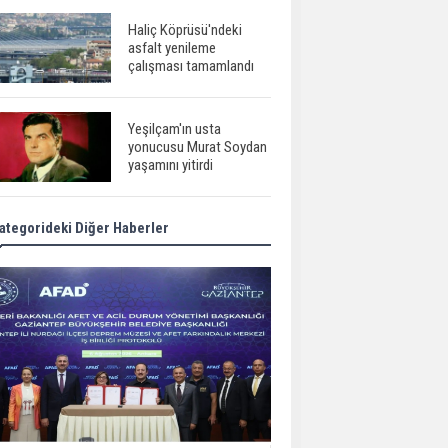
Haliç Köprüsü'ndeki
asfalt yenileme
çalışması tamamlandı
Yeşilçam'ın usta
yonucusu Murat Soydan
yaşamını yitirdi
ategorideki Diğer Haberler
Meral Akşener ile
Müsavat Dervişoğlu
cenazede görüntülendi
29 Mayıs okullar tatil mi?
Bilim kurgu
gerçekleşiyor...