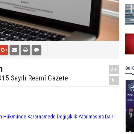
n
Bu K
A+
915 Sayılı Resmî Gazete
A-
nun Hükmünde Kararnamede Değişiklik Yapılmasına Dair