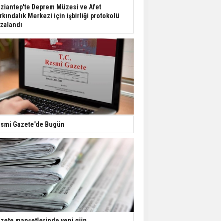
Dondurulmuş insanları
ziantep'te Deprem Müzesi ve Afet
hayata döndürecek keşif
rkındalık Merkezi için işbirliği protokolü
zalandı
Ünlü türkücü Mahmut
Tuncer estetik
operasyon geçirdi: Son
hali gündem oldu
Yerli turist 229,7 milyar
lira seyahat harcaması
yaptı
smi Gazete'de Bugün
Gazze'deki Sağlık
Bakanlığı duyurdu:
Vahşetin pençesinde 2
salgın vaka tespit edildi
zete manşetlerinde yeni gün...