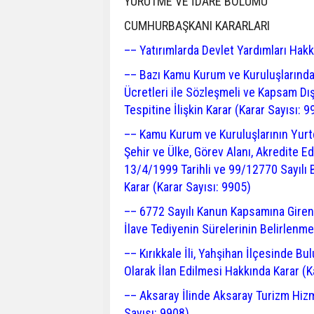
YÜRÜTME VE İDARE BÖLÜMÜ
CUMHURBAŞKANI KARARLARI
–– Yatırımlarda Devlet Yardımları Hakk
–– Bazı Kamu Kurum ve Kuruluşlarında 
Ücretleri ile Sözleşmeli ve Kapsam Dı
Tespitine İlişkin Karar (Karar Sayısı: 9
–– Kamu Kurum ve Kuruluşlarının Yurtdı
Şehir ve Ülke, Görev Alanı, Akredite E
13/4/1999 Tarihli ve 99/12770 Sayılı B
Karar (Karar Sayısı: 9905)
–– 6772 Sayılı Kanun Kapsamına Giren 
İlave Tediyenin Sürelerinin Belirlenme
–– Kırıkkale İli, Yahşihan İlçesinde B
Olarak İlan Edilmesi Hakkında Karar (K
–– Aksaray İlinde Aksaray Turizm Hizm
Sayısı: 9908)