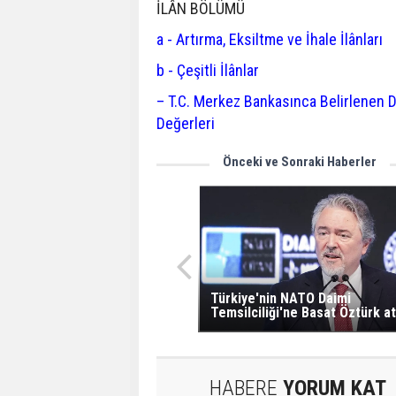
İLÂN BÖLÜMÜ
a - Artırma, Eksiltme ve İhale İlânları
b - Çeşitli İlânlar
– T.C. Merkez Bankasınca Belirlenen D
Değerleri
Önceki ve Sonraki Haberler
Türkiye'nin NATO Daimi
Temsilciliği'ne Basat Öztürk a
HABERE
YORUM KAT