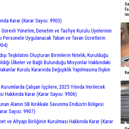
Ga
Fa
im
ında Karar (Karar Sayısı: 9903)
Görevli Yönetim, Denetim ve Tasfiye Kurulu Üyelerinin
şı Personele Uygulanacak Taban ve Tavan Ücretlerin
904)
şı Teşkilatını Oluşturan Birimlerin Nitelik, Kurulduğu
dildiği Ülkeler ve Bağlı Bulunduğu Misyonlar Hakkındaki
akanlar Kurulu Kararında Değişiklik Yapılmasına İlişkin
Re
Kurumlarda Çalışan İşçilere, 2025 Yılında Verilecek
si Hakkında Karar (Karar Sayısı: 9906)
ulunan Alanın SB Kırıkkale Savunma Endüstri Bölgesi
arar Sayısı: 9907)
et ve Altyapı Birliğinin Kurulması Hakkında Karar (Karar
Ga