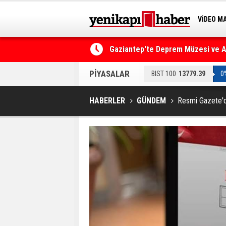
VİDEO M
Gaziantep'te Deprem Müzesi ve Afe
BİLİM-T
Resmi Gazete'de Bugün
PİYASALAR
BIST 100
13779.39
0
HABERLER
GÜNDEM
Resmi Gazete'