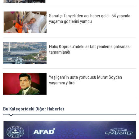
Sanatçı Tanyeli'den acı haber geldi: 54 yaşında
yaşama gözlerini yumdu
Haliç Köprüsü'ndeki asfalt yenileme çalışması
tamamlandı
Yeşilçam'ın usta yonucusu Murat Soydan
yaşamını yitirdi
Meral Akşener ile Müsavat Dervişoğlu cenazede
Bu Kategorideki Diğer Haberler
görüntülendi
29 Mayıs okullar tatil mi?