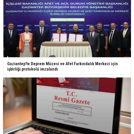
Bilim kurgu gerçekleşiyor... Dondurulmuş
insanları hayata döndürecek keşif
Ünlü türkücü Mahmut Tuncer estetik operasyon
Gaziantep'te Deprem Müzesi ve Afet Farkındalık Merkezi için
geçirdi: Son hali gündem oldu
işbirliği protokolü imzalandı
Yerli turist 229,7 milyar lira seyahat harcaması
yaptı
Gazze'deki Sağlık Bakanlığı duyurdu: Vahşetin
pençesinde 2 salgın vaka tespit edildi