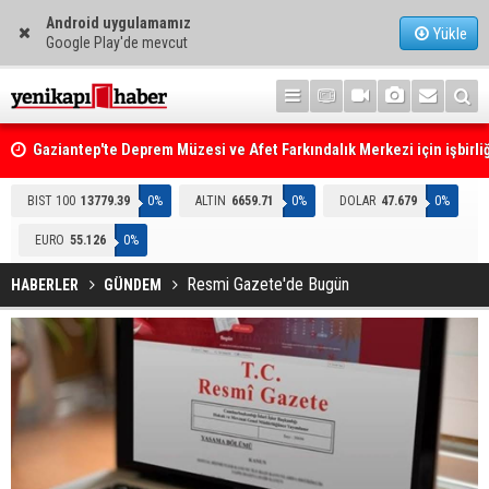
Android uygulamamız
Yükle
Google Play'de mevcut
Gaziantep'te Deprem Müzesi ve Afet Farkındalık Merkezi için işbirliğ
protokolü imzalandı
Resmi Gazete'de Bugün
BIST 100
13779.39
0%
ALTIN
6659.71
0%
DOLAR
47.679
0%
EURO
55.126
0%
Resmi Gazete'de Bugün
HABERLER
GÜNDEM