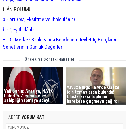
İLÂN BÖLÜMÜ
a - Artırma, Eksiltme ve İhale İlânları
b - Çeşitli İlânlar
– T.C. Merkez Bankasınca Belirlenen Devlet İç Borçlanma
Senetlerinin Günlük Değerleri
Önceki ve Sonraki Haberler
Yavuz Bingöl, BM'de Gazze
Vali Şahin: Antalya, NATO
için temaslarda bulundu!
Liderler Zirvesi'ne ev
Uluslararası toplumu
sahipliği yapmaya aday!
harekete geçmeye çağırdı
HABERE
YORUM KAT