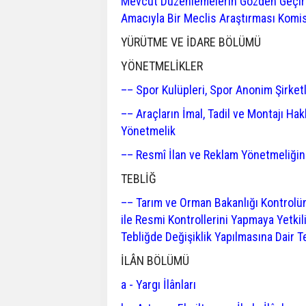
Mevcut Düzenlemelerin Gözden Geçiril
Amacıyla Bir Meclis Araştırması Komi
YÜRÜTME VE İDARE BÖLÜMÜ
YÖNETMELİKLER
–– Spor Kulüpleri, Spor Anonim Şirket
–– Araçların İmal, Tadil ve Montajı Ha
Yönetmelik
–– Resmî İlan ve Reklam Yönetmeliğin
TEBLİĞ
–– Tarım ve Orman Bakanlığı Kontrolüne
ile Resmi Kontrollerini Yapmaya Yetkil
Tebliğde Değişiklik Yapılmasına Dair T
İLÂN BÖLÜMÜ
a - Yargı İlânları