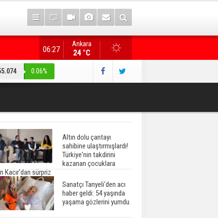
Ankara
"Terörsüz Türkiye" düzenlemesi... AK Parti heyeti, CHP
06:27
24 °C
55.074
0.06%
Altın dolu çantayı
sahibine ulaştırmışlardı!
Türkiye'nin takdirini
kazanan çocuklara
n Kacır'dan sürpriz
Sanatçı Tanyeli'den acı
haber geldi: 54 yaşında
yaşama gözlerini yumdu