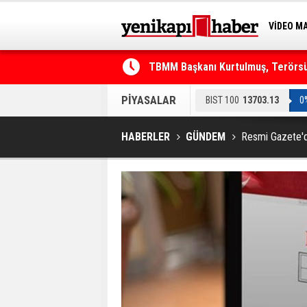
VİDEO M
BİLİM-T
TBMM Başkanı Kurtulmuş, Terörsüz
Telefonla arayıp "RTÜK'ten geliyo
PİYASALAR
BIST 100
13703.13
0
HABERLER
GÜNDEM
Resmi Gazete'