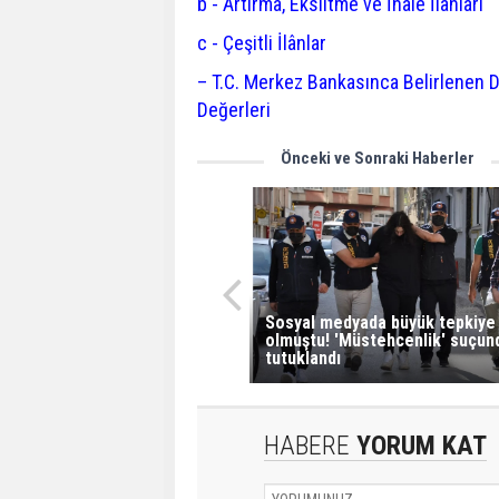
b - Artırma, Eksiltme ve İhale İlânları
c - Çeşitli İlânlar
– T.C. Merkez Bankasınca Belirlenen D
Değerleri
Önceki ve Sonraki Haberler
Sosyal medyada büyük tepkiye
olmuştu! 'Müstehcenlik' suçun
tutuklandı
HABERE
YORUM KAT