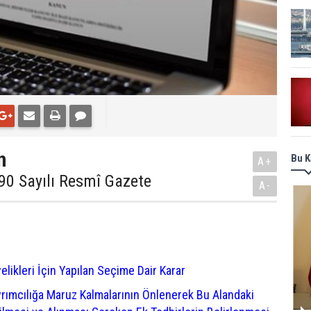
n
Bu K
A+
90 Sayılı Resmî Gazete
A-
elikleri İçin Yapılan Seçime Dair Karar
yrımcılığa Maruz Kalmalarının Önlenerek Bu Alandaki