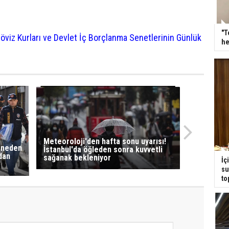
"T
öviz Kurları ve Devlet İç Borçlanma Senetlerinin Günlük
he
Meteoroloji'den hafta sonu uyarısı!
 neden
İstanbul'da öğleden sonra kuvvetli
dan
sağanak bekleniyor
İç
su
to