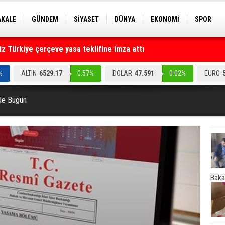
AKALE
GÜNDEM
SİYASET
DÜNYA
EKONOMİ
SPOR
EKNOLOJİ
EĞİTİM
GENEL
 Türkiye çerçeve yasa teklifine imza attı
ruz" dediler: Medyayı hedef alan akılalmaz tuzak ifşa oldu
%
ALTIN
6529.17
0.57%
DOLAR
47.591
0.02%
EURO
de Bugün
Baka