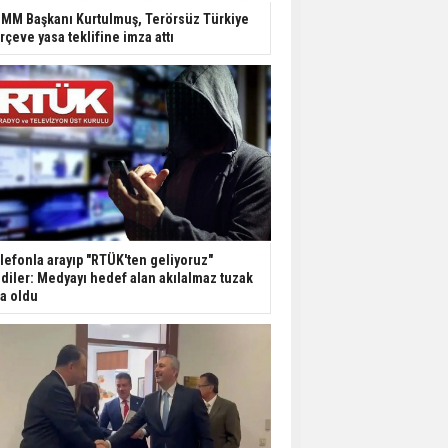
Dondurulmuş insanları
MM Başkanı Kurtulmuş, Terörsüz Türkiye
hayata döndürecek keşif
rçeve yasa teklifine imza attı
Ünlü türkücü Mahmut
Tuncer estetik
operasyon geçirdi: Son
hali gündem oldu
Yerli turist 229,7 milyar
lira seyahat harcaması
yaptı
lefonla arayıp "RTÜK'ten geliyoruz"
Gazze'deki Sağlık
diler: Medyayı hedef alan akılalmaz tuzak
Bakanlığı duyurdu:
şa oldu
Vahşetin pençesinde 2
salgın vaka tespit edildi