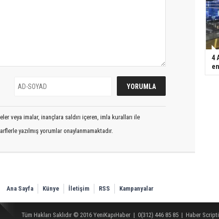
4 
en
er veya imalar, inançlara saldırı içeren, imla kuralları ile
arflerle yazılmış yorumlar onaylanmamaktadır.
Ana Sayfa
Künye
İletişim
RSS
Kampanyalar
Tüm Hakları Saklıdır © 2016
YeniKapıHaber
|
0(312) 446 85 85
|
Haber Scripti