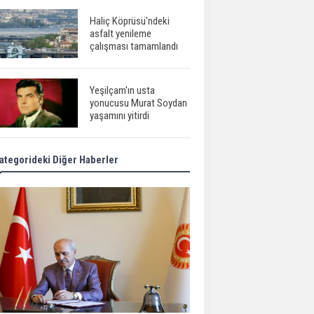
Haliç Köprüsü'ndeki
asfalt yenileme
çalışması tamamlandı
Yeşilçam'ın usta
yonucusu Murat Soydan
yaşamını yitirdi
ategorideki Diğer Haberler
Meral Akşener ile
Müsavat Dervişoğlu
cenazede görüntülendi
29 Mayıs okullar tatil mi?
Bilim kurgu
gerçekleşiyor...