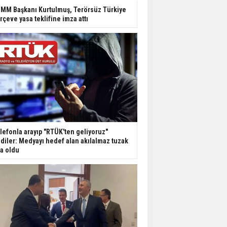
Dondurulmuş insanları
MM Başkanı Kurtulmuş, Terörsüz Türkiye
hayata döndürecek keşif
rçeve yasa teklifine imza attı
Ünlü türkücü Mahmut
Tuncer estetik
operasyon geçirdi: Son
hali gündem oldu
Yerli turist 229,7 milyar
lira seyahat harcaması
yaptı
lefonla arayıp "RTÜK'ten geliyoruz"
Gazze'deki Sağlık
diler: Medyayı hedef alan akılalmaz tuzak
Bakanlığı duyurdu:
şa oldu
Vahşetin pençesinde 2
salgın vaka tespit edildi