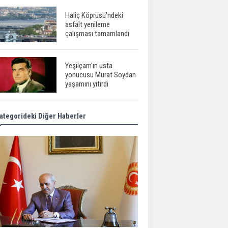
Haliç Köprüsü'ndeki
asfalt yenileme
çalışması tamamlandı
Yeşilçam'ın usta
yonucusu Murat Soydan
yaşamını yitirdi
ategorideki Diğer Haberler
Meral Akşener ile
Müsavat Dervişoğlu
cenazede görüntülendi
29 Mayıs okullar tatil mi?
Bilim kurgu
gerçekleşiyor...