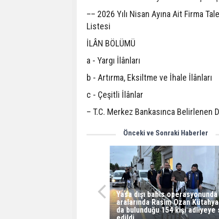
–– 2026 Yılı Nisan Ayına Ait Firma Tale
Listesi
İLÂN BÖLÜMÜ
a - Yargı İlânları
b - Artırma, Eksiltme ve İhale İlânları
c - Çeşitli İlânlar
– T.C. Merkez Bankasınca Belirlenen D
Önceki ve Sonraki Haberler
Yasa dışı bahis operasyonunda
aralarında Rasim Ozan Kütahyal
da bulunduğu 154 kişi adliyeye
edildi