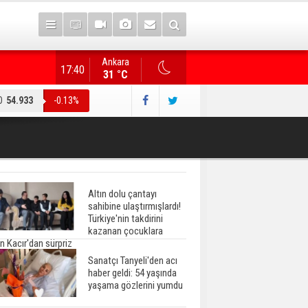
Ankara
"Terörsüz Türkiye" düzenlemesi... AK Parti heyeti, CHP
17:40
31 °C
O
54.933
-0.13%
Altın dolu çantayı
sahibine ulaştırmışlardı!
Türkiye'nin takdirini
kazanan çocuklara
n Kacır'dan sürpriz
Sanatçı Tanyeli'den acı
haber geldi: 54 yaşında
yaşama gözlerini yumdu