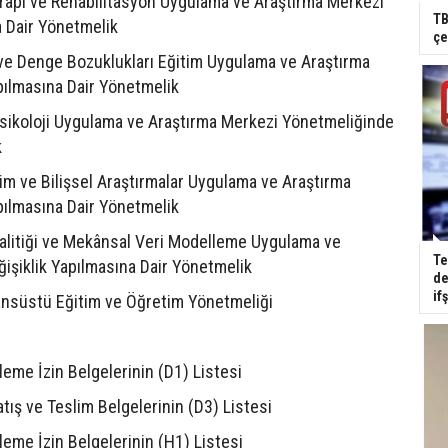
erapi ve Rehabilitasyon Uygulama ve Araştırma Merkezi
TB
a Dair Yönetmelik
çe
 ve Denge Bozuklukları Eğitim Uygulama ve Araştırma
pılmasına Dair Yönetmelik
 Psikoloji Uygulama ve Araştırma Merkezi Yönetmeliğinde
k
lim ve Bilişsel Araştırmalar Uygulama ve Araştırma
pılmasına Dair Yönetmelik
nalitiği ve Mekânsal Veri Modelleme Uygulama ve
Te
işiklik Yapılmasına Dair Yönetmelik
de
if
ansüstü Eğitim ve Öğretim Yönetmeliği
leme İzin Belgelerinin (D1) Listesi
atış ve Teslim Belgelerinin (D3) Listesi
leme İzin Belgelerinin (H1) Listesi