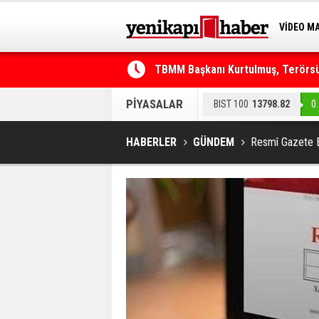
VİDEO M
BİLİM-T
TBMM Başkanı Kurtulmuş, Terörsüz
Telefonla arayıp "RTÜK'ten geliyo
PİYASALAR
BIST 100
13798.82
0
HABERLER
GÜNDEM
Resmî Gazete 