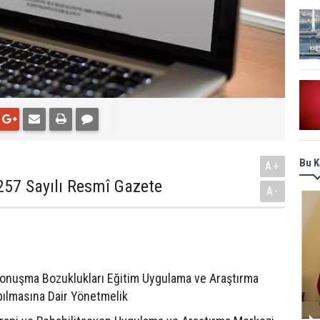
Bu K
A+
257 Sayılı Resmî Gazete
A-
 Konuşma Bozuklukları Eğitim Uygulama ve Araştırma
pılmasına Dair Yönetmelik