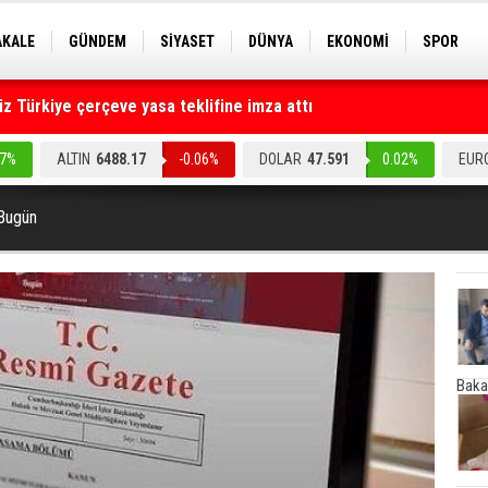
AKALE
GÜNDEM
SİYASET
DÜNYA
EKONOMİ
SPOR
EKNOLOJİ
EĞİTİM
GENEL
 Türkiye çerçeve yasa teklifine imza attı
ruz" dediler: Medyayı hedef alan akılalmaz tuzak ifşa oldu
.7%
ALTIN
6488.17
-0.06%
DOLAR
47.591
0.02%
EUR
Bugün
Baka