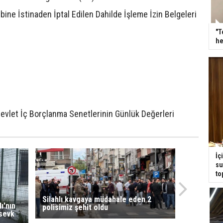
bine İstinaden İptal Edilen Dahilde İşleme İzin Belgeleri
"T
he
evlet İç Borçlanma Senetlerinin Günlük Değerleri
İç
su
to
Silahlı kavgaya müdahale eden 2
ı'nın
polisimiz şehit oldu
 sevk