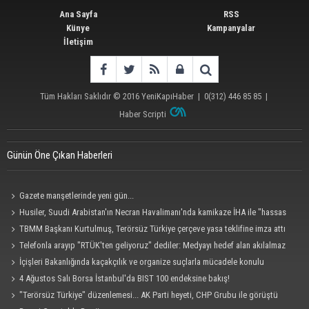
Ana Sayfa
RSS
Künye
Kampanyalar
İletişim
Tüm Hakları Saklıdır © 2016
YeniKapıHaber
|
0(312) 446 85 85
|
Haber Scripti
Günün Öne Çıkan Haberleri
Gazete manşetlerinde yeni gün...
Husiler, Suudi Arabistan'ın Necran Havalimanı'nda kamikaze İHA ile "hassas
bir hedefi" vurduklarını açıkladı
TBMM Başkanı Kurtulmuş, Terörsüz Türkiye çerçeve yasa teklifine imza attı
Telefonla arayıp "RTÜK'ten geliyoruz" dediler: Medyayı hedef alan akılalmaz
tuzak ifşa oldu
İçişleri Bakanlığında kaçakçılık ve organize suçlarla mücadele konulu
güvenlik toplantısı yapıldı
4 Ağustos Salı Borsa İstanbul'da BIST 100 endeksine bakış!
"Terörsüz Türkiye" düzenlemesi... AK Parti heyeti, CHP Grubu ile görüştü