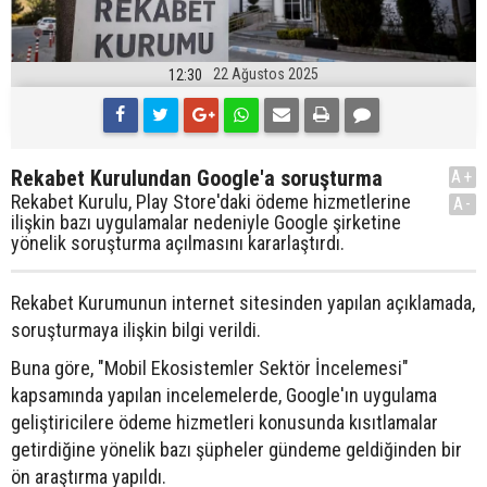
22 Ağustos 2025
12:30
Rekabet Kurulundan Google'a soruşturma
A+
Rekabet Kurulu, Play Store'daki ödeme hizmetlerine
A-
ilişkin bazı uygulamalar nedeniyle Google şirketine
yönelik soruşturma açılmasını kararlaştırdı.
Rekabet Kurumunun internet sitesinden yapılan açıklamada,
soruşturmaya ilişkin bilgi verildi.
Buna göre, "Mobil Ekosistemler Sektör İncelemesi"
kapsamında yapılan incelemelerde, Google'ın uygulama
geliştiricilere ödeme hizmetleri konusunda kısıtlamalar
getirdiğine yönelik bazı şüpheler gündeme geldiğinden bir
ön araştırma yapıldı.