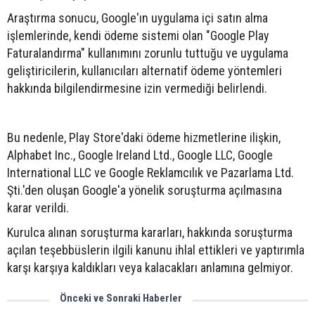
Araştırma sonucu, Google'ın uygulama içi satın alma
işlemlerinde, kendi ödeme sistemi olan "Google Play
Faturalandırma" kullanımını zorunlu tuttuğu ve uygulama
geliştiricilerin, kullanıcıları alternatif ödeme yöntemleri
hakkında bilgilendirmesine izin vermediği belirlendi.
Bu nedenle, Play Store'daki ödeme hizmetlerine ilişkin,
Alphabet Inc., Google Ireland Ltd., Google LLC, Google
International LLC ve Google Reklamcılık ve Pazarlama Ltd.
Şti.'den oluşan Google'a yönelik soruşturma açılmasına
karar verildi.
Kurulca alınan soruşturma kararları, hakkında soruşturma
açılan teşebbüslerin ilgili kanunu ihlal ettikleri ve yaptırımla
karşı karşıya kaldıkları veya kalacakları anlamına gelmiyor.
Önceki ve Sonraki Haberler