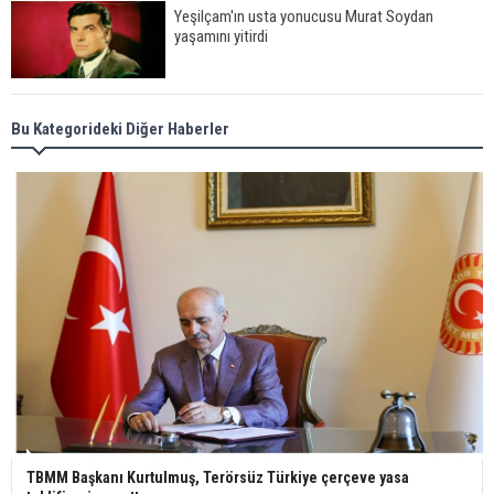
Yeşilçam'ın usta yonucusu Murat Soydan
yaşamını yitirdi
Meral Akşener ile Müsavat Dervişoğlu cenazede
Bu Kategorideki Diğer Haberler
görüntülendi
29 Mayıs okullar tatil mi?
Bilim kurgu gerçekleşiyor... Dondurulmuş
insanları hayata döndürecek keşif
Ünlü türkücü Mahmut Tuncer estetik operasyon
geçirdi: Son hali gündem oldu
TBMM Başkanı Kurtulmuş, Terörsüz Türkiye çerçeve yasa