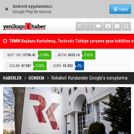
Android uygulamamız
Yükle
Google Play'de mevcut
TBMM Başkanı Kurtulmuş, Terörsüz Türkiye çerçeve yasa teklifine 
attı
Telefonla arayıp "RTÜK'ten geliyoruz" dediler: Medyayı hedef alan
akılalmaz tuzak ifşa oldu
BIST 100
13796.41
0.68%
ALTIN
6532.16
0.62%
DOLAR
47.587
0.03%
EURO
55.033
0%
Rekabet Kurulundan Google'a soruşturma
HABERLER
GÜNDEM