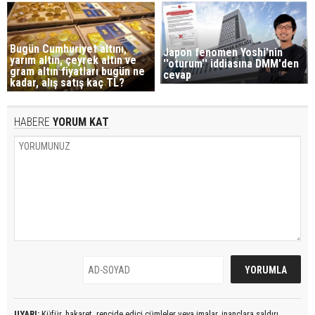
Bugün Cumhuriyet altını,
Japon fenomen Yoshi'nin
yarım altın, çeyrek altın ve
''oturum'' iddiasına DMM'den
gram altın fiyatları bugün ne
cevap
kadar, alış satış kaç TL?
HABERE
YORUM KAT
UYARI:
Küfür, hakaret, rencide edici cümleler veya imalar, inançlara saldırı