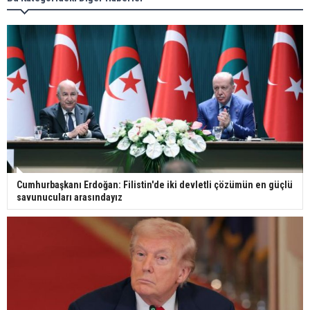
görüntülendi
29 Mayıs okullar tatil mi?
Bilim kurgu gerçekleşiyor... Dondurulmuş
insanları hayata döndürecek keşif
Cumhurbaşkanı Erdoğan: Filistin'de iki devletli çözümün en güçlü
savunucuları arasındayız
Ünlü türkücü Mahmut Tuncer estetik operasyon
geçirdi: Son hali gündem oldu
Yerli turist 229,7 milyar lira seyahat harcaması
yaptı