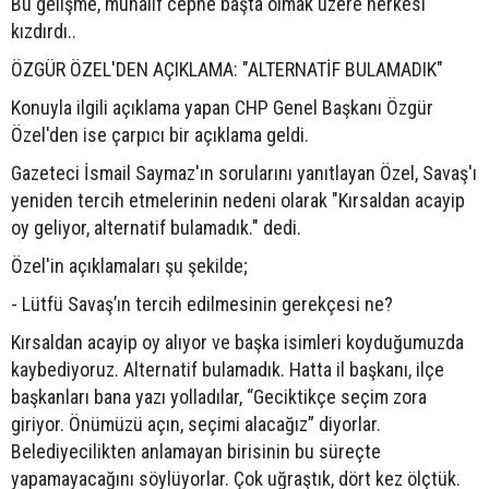
Bu gelişme, muhalif cephe başta olmak üzere herkesi
kızdırdı..
ÖZGÜR ÖZEL'DEN AÇIKLAMA: "ALTERNATİF BULAMADIK"
Konuyla ilgili açıklama yapan CHP Genel Başkanı Özgür
Özel'den ise çarpıcı bir açıklama geldi.
Gazeteci İsmail Saymaz'ın sorularını yanıtlayan Özel, Savaş'ı
yeniden tercih etmelerinin nedeni olarak "Kırsaldan acayip
oy geliyor, alternatif bulamadık." dedi.
Özel'in açıklamaları şu şekilde;
- Lütfü Savaş’ın tercih edilmesinin gerekçesi ne?
Kırsaldan acayip oy alıyor ve başka isimleri koyduğumuzda
kaybediyoruz. Alternatif bulamadık. Hatta il başkanı, ilçe
başkanları bana yazı yolladılar, “Geciktikçe seçim zora
giriyor. Önümüzü açın, seçimi alacağız” diyorlar.
Belediyecilikten anlamayan birisinin bu süreçte
yapamayacağını söylüyorlar. Çok uğraştık, dört kez ölçtük.