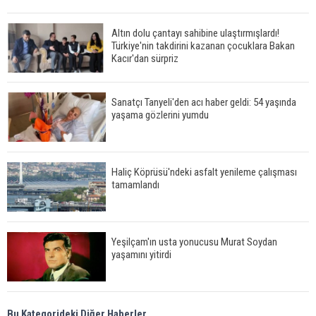
Altın dolu çantayı sahibine ulaştırmışlardı!
Türkiye'nin takdirini kazanan çocuklara Bakan
Kacır'dan sürpriz
Sanatçı Tanyeli'den acı haber geldi: 54 yaşında
yaşama gözlerini yumdu
Haliç Köprüsü'ndeki asfalt yenileme çalışması
tamamlandı
Yeşilçam'ın usta yonucusu Murat Soydan
yaşamını yitirdi
Meral Akşener ile Müsavat Dervişoğlu cenazede
Bu Kategorideki Diğer Haberler