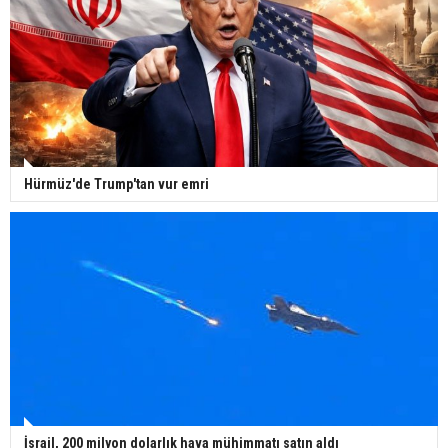
Hürmüz'de Trump'tan vur emri
İsrail, 200 milyon dolarlık hava mühimmatı satın aldı