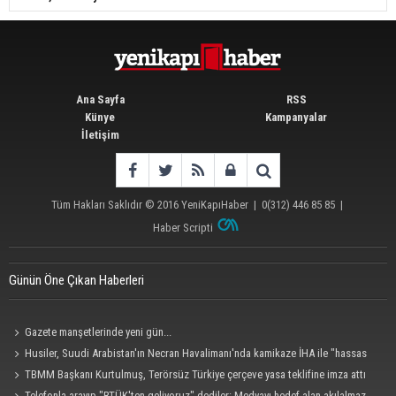
Ana Sayfa
RSS
Künye
Kampanyalar
İletişim
Tüm Hakları Saklıdır © 2016
YeniKapıHaber
|
0(312) 446 85 85
|
Haber Scripti
Günün Öne Çıkan Haberleri
Gazete manşetlerinde yeni gün...
Husiler, Suudi Arabistan'ın Necran Havalimanı'nda kamikaze İHA ile "hassas
bir hedefi" vurduklarını açıkladı
TBMM Başkanı Kurtulmuş, Terörsüz Türkiye çerçeve yasa teklifine imza attı
Telefonla arayıp "RTÜK'ten geliyoruz" dediler: Medyayı hedef alan akılalmaz