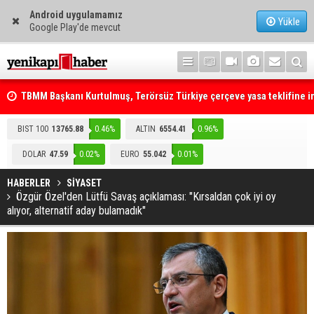
Android uygulamamız
Yükle
Google Play'de mevcut
TBMM Başkanı Kurtulmuş, Terörsüz Türkiye çerçeve yasa teklifine 
attı
Telefonla arayıp "RTÜK'ten geliyoruz" dediler: Medyayı hedef alan
BIST 100
13765.88
0.46%
ALTIN
6554.41
0.96%
akılalmaz tuzak ifşa oldu
DOLAR
47.59
0.02%
EURO
55.042
0.01%
HABERLER
SİYASET
Özgür Özel'den Lütfü Savaş açıklaması: "Kırsaldan çok iyi oy
alıyor, alternatif aday bulamadık"