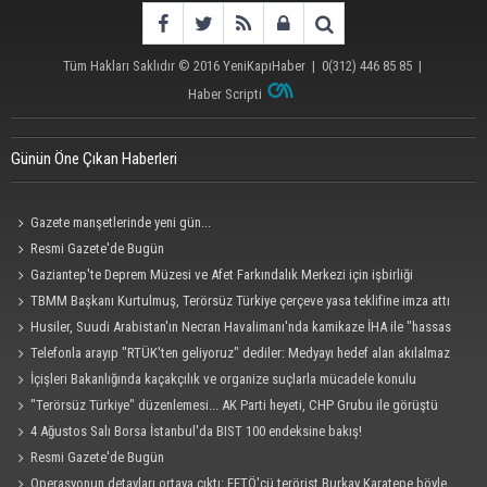
Tüm Hakları Saklıdır © 2016
YeniKapıHaber
|
0(312) 446 85 85
|
Haber Scripti
Günün Öne Çıkan Haberleri
Gazete manşetlerinde yeni gün...
Resmi Gazete'de Bugün
Gaziantep'te Deprem Müzesi ve Afet Farkındalık Merkezi için işbirliği
protokolü imzalandı
TBMM Başkanı Kurtulmuş, Terörsüz Türkiye çerçeve yasa teklifine imza attı
Husiler, Suudi Arabistan'ın Necran Havalimanı'nda kamikaze İHA ile "hassas
bir hedefi" vurduklarını açıkladı
Telefonla arayıp "RTÜK'ten geliyoruz" dediler: Medyayı hedef alan akılalmaz
tuzak ifşa oldu
İçişleri Bakanlığında kaçakçılık ve organize suçlarla mücadele konulu
güvenlik toplantısı yapıldı
"Terörsüz Türkiye" düzenlemesi... AK Parti heyeti, CHP Grubu ile görüştü
4 Ağustos Salı Borsa İstanbul'da BIST 100 endeksine bakış!
Resmi Gazete'de Bugün
Operasyonun detayları ortaya çıktı: FETÖ'cü terörist Burkay Karatepe böyle