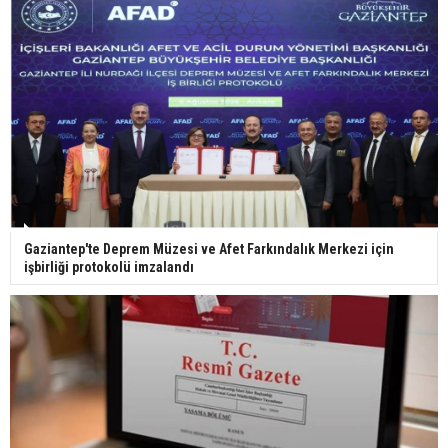
29 Mayıs okullar tatil mi?
Bilim kurgu gerçekleşiyor... Dondurulmuş
insanları hayata döndürecek keşif
Ünlü türkücü Mahmut Tuncer estetik operasyon
Gaziantep'te Deprem Müzesi ve Afet Farkındalık Merkezi için
geçirdi: Son hali gündem oldu
işbirliği protokolü imzalandı
Yerli turist 229,7 milyar lira seyahat harcaması
yaptı
Gazze'deki Sağlık Bakanlığı duyurdu: Vahşetin