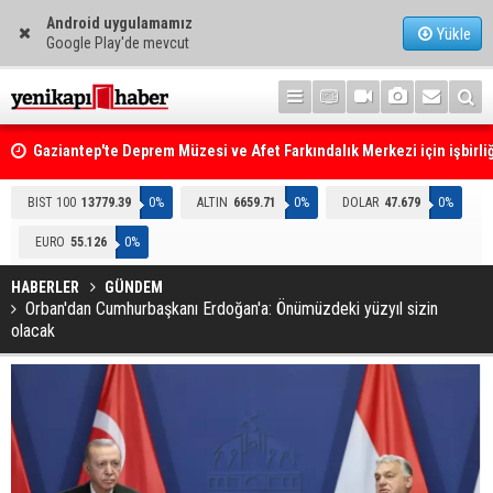
Android uygulamamız
Yükle
Google Play'de mevcut
Gaziantep'te Deprem Müzesi ve Afet Farkındalık Merkezi için işbirliğ
protokolü imzalandı
Resmi Gazete'de Bugün
BIST 100
13779.39
0%
ALTIN
6659.71
0%
DOLAR
47.679
0%
EURO
55.126
0%
HABERLER
GÜNDEM
Orban'dan Cumhurbaşkanı Erdoğan'a: Önümüzdeki yüzyıl sizin
olacak