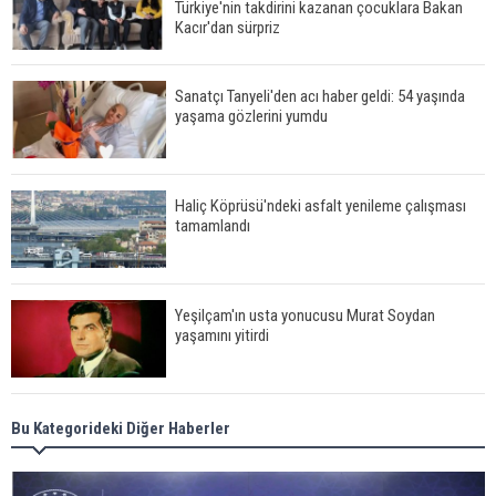
Türkiye'nin takdirini kazanan çocuklara Bakan
Kacır'dan sürpriz
Sanatçı Tanyeli'den acı haber geldi: 54 yaşında
yaşama gözlerini yumdu
Haliç Köprüsü'ndeki asfalt yenileme çalışması
tamamlandı
Yeşilçam'ın usta yonucusu Murat Soydan
yaşamını yitirdi
Meral Akşener ile Müsavat Dervişoğlu cenazede
Bu Kategorideki Diğer Haberler
görüntülendi