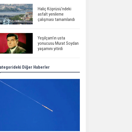
Haliç Köprüsü'ndeki
asfalt yenileme
çalışması tamamlandı
Yeşilçam'ın usta
yonucusu Murat Soydan
yaşamını yitirdi
ategorideki Diğer Haberler
Meral Akşener ile
Müsavat Dervişoğlu
cenazede görüntülendi
29 Mayıs okullar tatil mi?
Bilim kurgu
gerçekleşiyor...