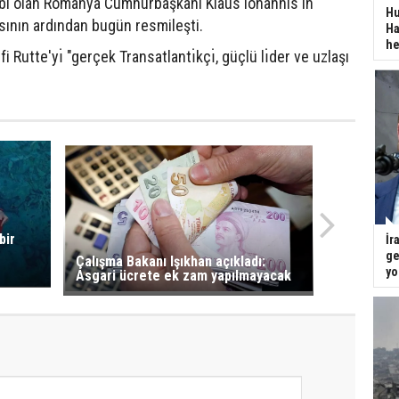
kibi olan Romanya Cumhurbaşkanı Klaus Iohannis'in
Hu
asının ardından bugün resmileşti.
Ha
he
 Rutte'yı̇ "gerçek Transatlantı̇kçı̇, güçlü lı̇der ve uzlaşı
bir
İr
ge
Çalışma Bakanı Işıkhan açıkladı:
yo
Asgari ücrete ek zam yapılmayacak