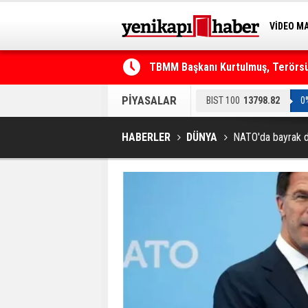
VİDEO M
BİLİM-T
TBMM Başkanı Kurtulmuş, Terörsüz
Telefonla arayıp "RTÜK'ten geliyo
PİYASALAR
BIST 100
13798.82
0
HABERLER
DÜNYA
NATO'da bayrak d