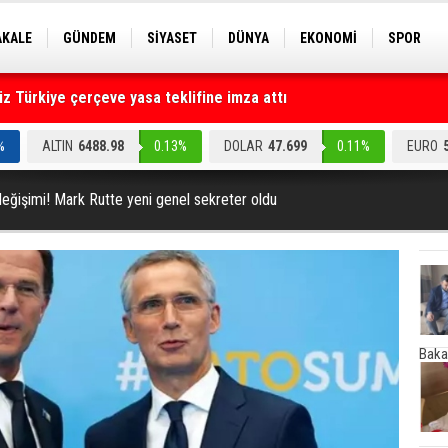
AKALE
GÜNDEM
SİYASET
DÜNYA
EKONOMİ
SPOR
EKNOLOJİ
EĞİTİM
GENEL
 Türkiye çerçeve yasa teklifine imza attı
ruz" dediler: Medyayı hedef alan akılalmaz tuzak ifşa oldu
%
ALTIN
6488.98
0.13%
DOLAR
47.699
0.11%
EURO
eğişimi! Mark Rutte yeni genel sekreter oldu
Baka