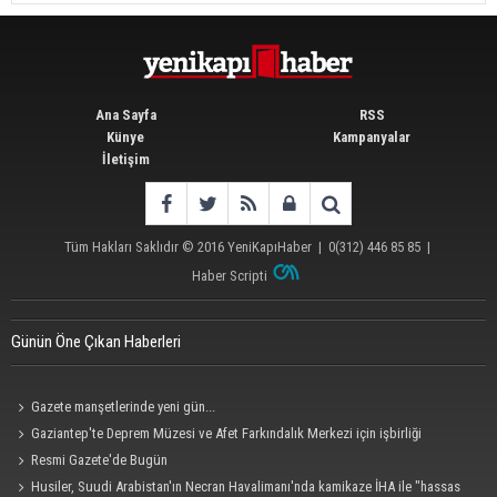
Ana Sayfa
RSS
Künye
Kampanyalar
İletişim
Tüm Hakları Saklıdır © 2016
YeniKapıHaber
|
0(312) 446 85 85
|
Haber Scripti
Günün Öne Çıkan Haberleri
Gazete manşetlerinde yeni gün...
Gaziantep'te Deprem Müzesi ve Afet Farkındalık Merkezi için işbirliği
protokolü imzalandı
Resmi Gazete'de Bugün
Husiler, Suudi Arabistan'ın Necran Havalimanı'nda kamikaze İHA ile "hassas