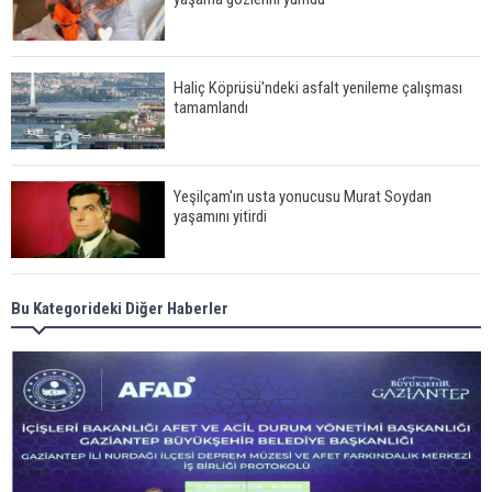
Haliç Köprüsü'ndeki asfalt yenileme çalışması
tamamlandı
Yeşilçam'ın usta yonucusu Murat Soydan
yaşamını yitirdi
Meral Akşener ile Müsavat Dervişoğlu cenazede
Bu Kategorideki Diğer Haberler
görüntülendi
29 Mayıs okullar tatil mi?