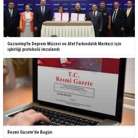
Bilim kurgu gerçekleşiyor... Dondurulmuş
insanları hayata döndürecek keşif
Ünlü türkücü Mahmut Tuncer estetik operasyon
Gaziantep'te Deprem Müzesi ve Afet Farkındalık Merkezi için
geçirdi: Son hali gündem oldu
işbirliği protokolü imzalandı
Yerli turist 229,7 milyar lira seyahat harcaması
yaptı
Gazze'deki Sağlık Bakanlığı duyurdu: Vahşetin
pençesinde 2 salgın vaka tespit edildi
Resmi Gazete'de Bugün