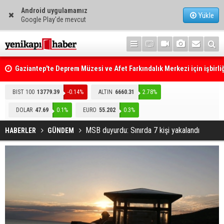
Android uygulamamız
Yükle
Google Play'de mevcut
Gaziantep'te Deprem Müzesi ve Afet Farkındalık Merkezi için işbirliğ
protokolü imzalandı
Resmi Gazete'de Bugün
BIST 100
13779.39
-0.14%
ALTIN
6660.31
2.78%
DOLAR
47.69
0.1%
EURO
55.202
0.3%
MSB duyurdu: Sınırda 7 kişi yakalandı
HABERLER
GÜNDEM