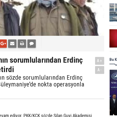
nın sorumlularından Erdinç
Bu K
A+
tirdi
A-
nın sözde sorumlularından Erdinç
i Süleymaniye'de nokta operasyonla
devam ediyor. PKK/KCK sözde Şilan Guyi Akademisi