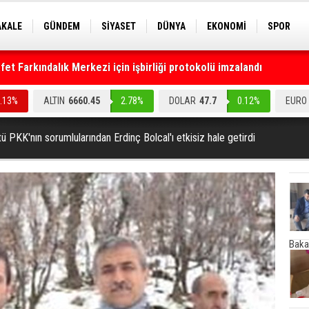
AKALE
GÜNDEM
SİYASET
DÜNYA
EKONOMİ
SPOR
EKNOLOJİ
EĞİTİM
GENEL
t Farkındalık Merkezi için işbirliği protokolü imzalandı
0.13%
ALTIN
6660.45
2.78%
DOLAR
47.7
0.12%
EURO
ü PKK'nın sorumlularından Erdinç Bolcal'ı etkisiz hale getirdi
Baka