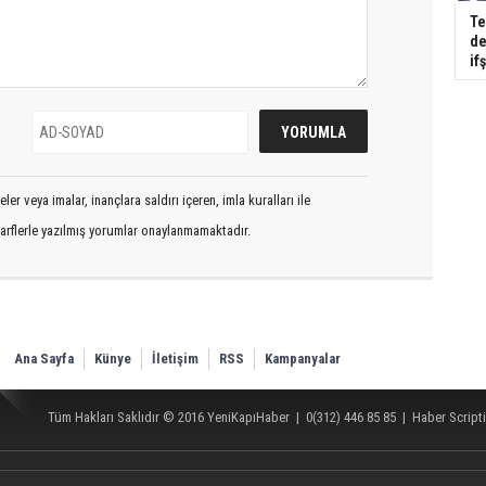
Te
de
if
er veya imalar, inançlara saldırı içeren, imla kuralları ile
arflerle yazılmış yorumlar onaylanmamaktadır.
Ana Sayfa
Künye
İletişim
RSS
Kampanyalar
Tüm Hakları Saklıdır © 2016
YeniKapıHaber
|
0(312) 446 85 85
|
Haber Scripti