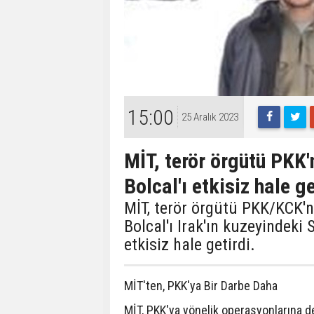
15:00
25 Aralık 2023
MİT, terör örgütü PKK'
Bolcal'ı etkisiz hale ge
MİT, terör örgütü PKK/KCK'
Bolcal'ı Irak'ın kuzeyindek
etkisiz hale getirdi.
MİT'ten, PKK'ya Bir Darbe Daha
MİT, PKK'ya yönelik operasyonlarına 