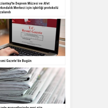
Dondurulmuş insanları
ziantep'te Deprem Müzesi ve Afet
hayata döndürecek keşif
rkındalık Merkezi için işbirliği protokolü
zalandı
Ünlü türkücü Mahmut
Tuncer estetik
operasyon geçirdi: Son
hali gündem oldu
Yerli turist 229,7 milyar
lira seyahat harcaması
yaptı
smi Gazete'de Bugün
Gazze'deki Sağlık
Bakanlığı duyurdu:
Vahşetin pençesinde 2
salgın vaka tespit edildi
zete manşetlerinde yeni gün...