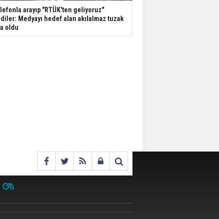
lefonla arayıp "RTÜK'ten geliyoruz"
diler: Medyayı hedef alan akılalmaz tuzak
şa oldu