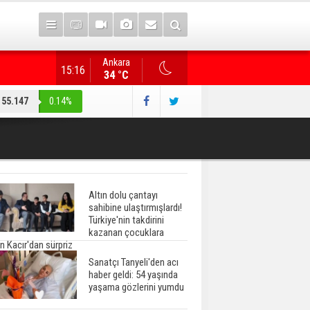
Ankara
Gazete manşetlerinde yeni gün...
15:16
34 °C
55.147
0.14%
Altın dolu çantayı
sahibine ulaştırmışlardı!
Türkiye'nin takdirini
kazanan çocuklara
n Kacır'dan sürpriz
Sanatçı Tanyeli'den acı
haber geldi: 54 yaşında
yaşama gözlerini yumdu