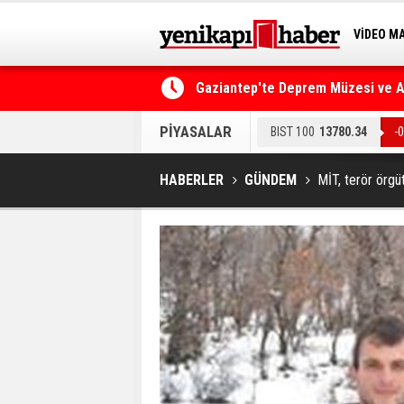
VİDEO M
BİLİM-T
Gaziantep'te Deprem Müzesi ve Afe
Resmi Gazete'de Bugün
PİYASALAR
BIST 100
13780.34
-
HABERLER
GÜNDEM
MİT, terör örgüt