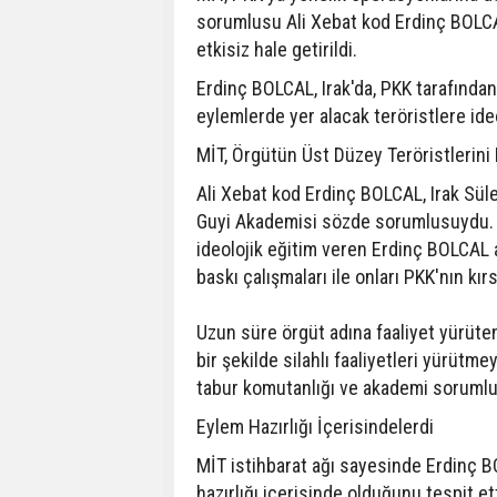
sorumlusu Ali Xebat kod Erdinç BOLC
etkisiz hale getirildi.
Erdinç BOLCAL, Irak'da, PKK tarafında
eylemlerde yer alacak teröristlere ideo
MİT, Örgütün Üst Düzey Teröristlerini
Ali Xebat kod Erdinç BOLCAL, Irak Sü
Guyi Akademisi sözde sorumlusuydu. T
ideolojik eğitim veren Erdinç BOLCAL
baskı çalışmaları ile onları PKK'nın kı
Uzun süre örgüt adına faaliyet yürüte
bir şekilde silahlı faaliyetleri yürüt
tabur komutanlığı ve akademi sorumlul
Eylem Hazırlığı İçerisindelerdi
MİT istihbarat ağı sayesinde Erdinç BO
hazırlığı içerisinde olduğunu tespit et