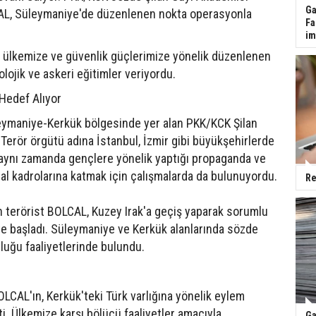
Ga
AL, Süleymaniye'de düzenlenen nokta operasyonla
Fa
im
n ülkemize ve güvenlik güçlerimize yönelik düzenlenen
lojik ve askeri eğitimler veriyordu.
 Hedef Alıyor
leymaniye-Kerkük bölgesinde yer alan PKK/KCK Şilan
erör örgütü adına İstanbul, İzmir gibi büyükşehirlerde
 aynı zamanda gençlere yönelik yaptığı propaganda ve
rsal kadrolarına katmak için çalışmalarda da bulunuyordu.
Re
n terörist BOLCAL, Kuzey Irak'a geçiş yaparak sorumlu
meye başladı. Süleymaniye ve Kerkük alanlarında sözde
uğu faaliyetlerinde bulundu.
LCAL'ın, Kerkük'teki Türk varlığına yönelik eylem
ti. Ülkemize karşı bölücü faaliyetler amacıyla
Ga