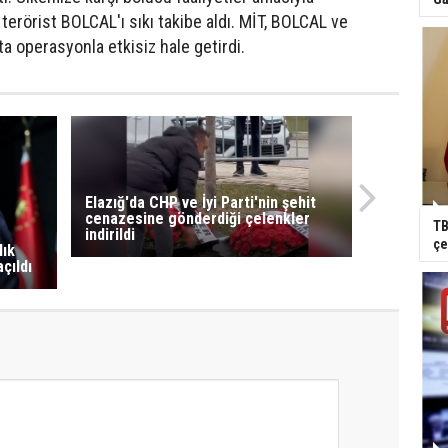
 terörist BOLCAL'ı sıkı takibe aldı. MİT, BOLCAL ve
a operasyonla etkisiz hale getirdi.
Elazığ'da CHP ve İyi Parti'nin şehit
cenazesine gönderdiği çelenkler
TB
indirildi
çe
lık
çıldı