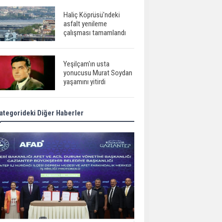
Haliç Köprüsü'ndeki
asfalt yenileme
çalışması tamamlandı
Yeşilçam'ın usta
yonucusu Murat Soydan
yaşamını yitirdi
ategorideki Diğer Haberler
Meral Akşener ile
Müsavat Dervişoğlu
cenazede görüntülendi
29 Mayıs okullar tatil mi?
Bilim kurgu
gerçekleşiyor...