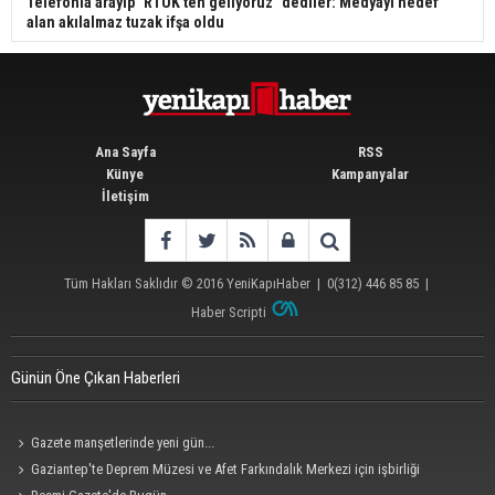
Telefonla arayıp "RTÜK'ten geliyoruz" dediler: Medyayı hedef
alan akılalmaz tuzak ifşa oldu
Ana Sayfa
RSS
Künye
Kampanyalar
İletişim
Tüm Hakları Saklıdır © 2016
YeniKapıHaber
|
0(312) 446 85 85
|
Haber Scripti
Günün Öne Çıkan Haberleri
Gazete manşetlerinde yeni gün...
Gaziantep'te Deprem Müzesi ve Afet Farkındalık Merkezi için işbirliği