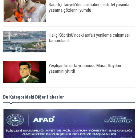
Sanatçı Tanyeli'den acı haber geldi: 54 yaşında
yaşama gözlerini yumdu
Haliç Köprüsü'ndeki asfalt yenileme çalışması
tamamlandı
Yeşilçam'ın usta yonucusu Murat Soydan
yaşamını yitirdi
Meral Akşener ile Müsavat Dervişoğlu cenazede
Bu Kategorideki Diğer Haberler
görüntülendi
29 Mayıs okullar tatil mi?