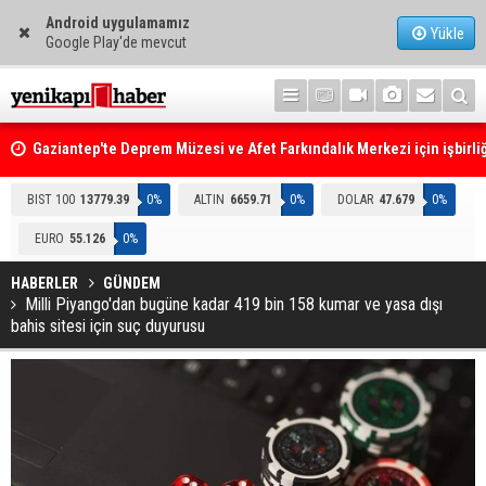
Android uygulamamız
Yükle
Google Play'de mevcut
Gaziantep'te Deprem Müzesi ve Afet Farkındalık Merkezi için işbirliğ
protokolü imzalandı
Resmi Gazete'de Bugün
BIST 100
13779.39
0%
ALTIN
6659.71
0%
DOLAR
47.679
0%
EURO
55.126
0%
HABERLER
GÜNDEM
Milli Piyango'dan bugüne kadar 419 bin 158 kumar ve yasa dışı
bahis sitesi için suç duyurusu