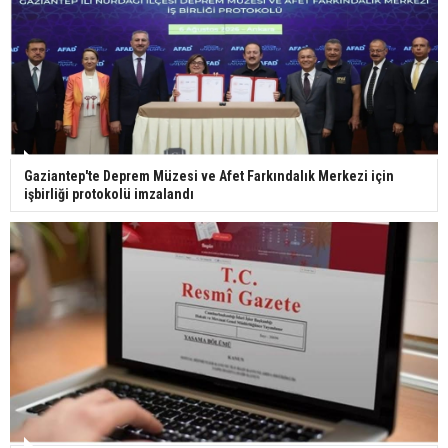
Bilim kurgu gerçekleşiyor... Dondurulmuş
insanları hayata döndürecek keşif
Ünlü türkücü Mahmut Tuncer estetik operasyon
Gaziantep'te Deprem Müzesi ve Afet Farkındalık Merkezi için
geçirdi: Son hali gündem oldu
işbirliği protokolü imzalandı
Yerli turist 229,7 milyar lira seyahat harcaması
yaptı
Gazze'deki Sağlık Bakanlığı duyurdu: Vahşetin
pençesinde 2 salgın vaka tespit edildi