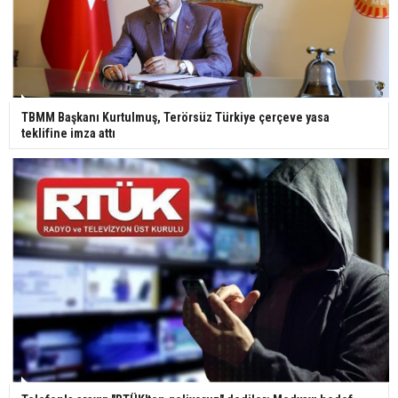
TBMM Başkanı Kurtulmuş, Terörsüz Türkiye çerçeve yasa
teklifine imza attı