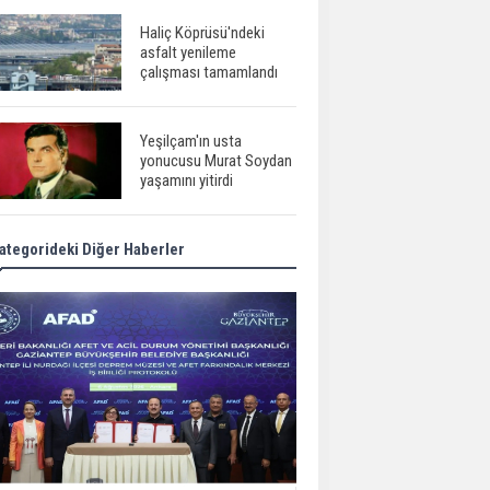
Haliç Köprüsü'ndeki
asfalt yenileme
çalışması tamamlandı
Yeşilçam'ın usta
yonucusu Murat Soydan
yaşamını yitirdi
ategorideki Diğer Haberler
Meral Akşener ile
Müsavat Dervişoğlu
cenazede görüntülendi
29 Mayıs okullar tatil mi?
Bilim kurgu
gerçekleşiyor...