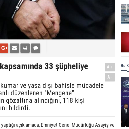
kapsamında 33 şüpheliye
Bu K
A+
A-
a, kumar ve yasa dışı bahisle mücadele
anlı düzenlenen "Mengene"
 gözaltına alındığını, 118 kişi
nı bildirdi.
en yaptığı açıklamada, Emniyet Genel Müdürlüğü Asayiş ve