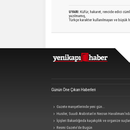
UYARI:
Küfür, hakaret, rencide edici cümlel
yazılmamış,
Türkçe karakter kullanılmayan ve büyük h
Günün Öne Çıkan Haberleri
Gazete manşetlerinde yeni gün...
Husiler, Suudi Arabistan'ın Necran Havalimanı'nd
kamikaze İHA ile "hassas bir hedefi" vurduklarını açı
İçişleri Bakanlığında kaçakçılık ve organize suçla
mücadele konulu güvenlik toplantısı yapıldı
Resmi Gazete'de Bugün