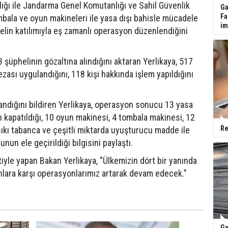
ığı ile Jandarma Genel Komutanlığı ve Sahil Güvenlik
Ga
Fa
bala ve oyun makineleri ile yasa dışı bahisle mücadele
im
lin katılımıyla eş zamanlı operasyon düzenlendiğini
şüphelinin gözaltına alındığını aktaran Yerlikaya, 517
ezası uygulandığını, 118 kişi hakkında işlem yapıldığını
andığını bildiren Yerlikaya, operasyon sonucu 13 yasa
in kapatıldığı, 10 oyun makinesi, 4 tombala makinesi, 12
Re
sıkı tabanca ve çeşitli miktarda uyuşturucu madde ile
un ele geçirildiği bilgisini paylaştı.
tiyle yapan Bakan Yerlikaya, "Ülkemizin dört bir yanında
nlara karşı operasyonlarımız artarak devam edecek."
Ga