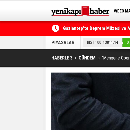
VİDEO M
BİLİM-T
Gaziantep'te Deprem Müzesi ve Afe
Resmi Gazete'de Bugün
PİYASALAR
BIST 100
13811.14
0
HABERLER
GÜNDEM
'Mengene Opera