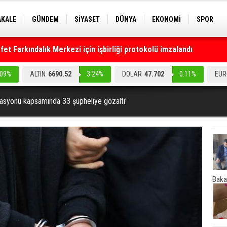
AKALE
GÜNDEM
SİYASET
DÜNYA
EKONOMİ
SPOR
EKNOLOJİ
EĞİTİM
GENEL
t Farkındalık Merkezi için işbirliği protokolü imzalandı
.09%
ALTIN
6690.52
3.24%
DOLAR
47.702
0.11%
EUR
syonu kapsamında 33 şüpheliye gözaltı'
Baka