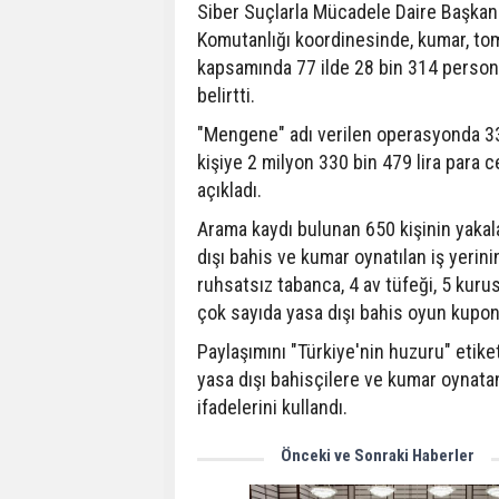
Siber Suçlarla Mücadele Daire Başkanl
Komutanlığı koordinesinde, kumar, tom
kapsamında 77 ilde 28 bin 314 persone
belirtti.
"Mengene" adı verilen operasyonda 33 
kişiye 2 milyon 330 bin 479 lira para c
açıkladı.
Arama kaydı bulunan 650 kişinin yakal
dışı bahis ve kumar oynatılan iş yerin
ruhsatsız tabanca, 4 av tüfeği, 5 kuru
çok sayıda yasa dışı bahis oyun kuponun
Paylaşımını "Türkiye'nin huzuru" etike
yasa dışı bahisçilere ve kumar oynata
ifadelerini kullandı.
Önceki ve Sonraki Haberler