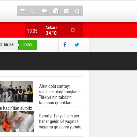
Ankara
Gazete manşetlerinde yeni gün...
13:05
34 °C
O
55.26
0.35%
Altın dolu çantayı
sahibine ulaştırmışlardı!
Türkiye'nin takdirini
kazanan çocuklara
n Kacır'dan sürpriz
Sanatçı Tanyeli'den acı
haber geldi: 54 yaşında
yaşama gözlerini yumdu