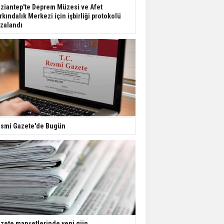
Dondurulmuş insanları
ziantep'te Deprem Müzesi ve Afet
hayata döndürecek keşif
rkındalık Merkezi için işbirliği protokolü
zalandı
Ünlü türkücü Mahmut
Tuncer estetik
operasyon geçirdi: Son
hali gündem oldu
Yerli turist 229,7 milyar
lira seyahat harcaması
yaptı
smi Gazete'de Bugün
Gazze'deki Sağlık
Bakanlığı duyurdu:
Vahşetin pençesinde 2
salgın vaka tespit edildi
zete manşetlerinde yeni gün...