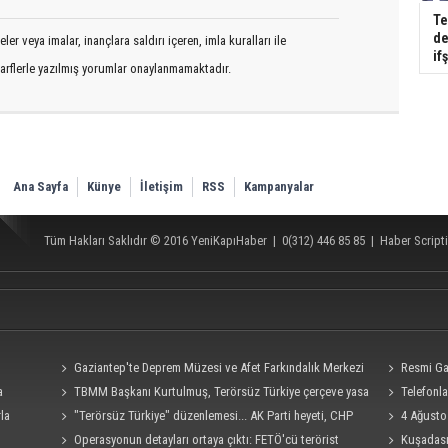
Te
de
er veya imalar, inançlara saldırı içeren, imla kuralları ile
if
arflerle yazılmış yorumlar onaylanmamaktadır.
Ana Sayfa
Künye
İletişim
RSS
Kampanyalar
Tüm Hakları Saklıdır © 2016
YeniKapıHaber
|
0(312) 446 85 85
|
Haber Scripti
Gaziantep'te Deprem Müzesi ve Afet Farkındalık Merkezi
Resmi Ga
a
için işbirliği protokolü imzalandı
TBMM Başkanı Kurtulmuş, Terörsüz Türkiye çerçeve yasa
Telefonla
kladı
rla
teklifine imza attı
"Terörsüz Türkiye" düzenlemesi... AK Parti heyeti, CHP
hedef alan a
4 Ağusto
Grubu ile görüştü
Operasyonun detayları ortaya çıktı: FETÖ'cü terörist
bakış!
Kuşadası