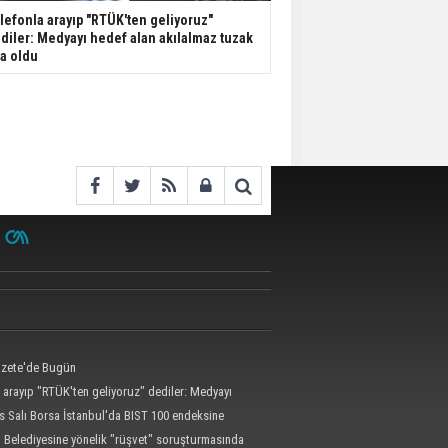
lefonla arayıp "RTÜK'ten geliyoruz"
diler: Medyayı hedef alan akılalmaz tuzak
şa oldu
zete'de Bugün
 arayıp "RTÜK'ten geliyoruz" dediler: Medyayı
kılalmaz tuzak ifşa oldu
s Salı Borsa İstanbul'da BIST 100 endeksine
 Belediyesine yönelik "rüşvet" soruşturmasında