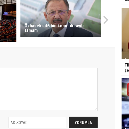
Özhaseki: 46 bin konut iki ayda
tamam
TB
çe