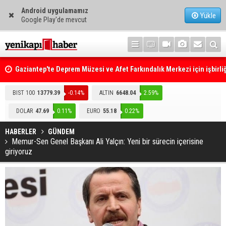
Android uygulamamız
Yükle
Google Play'de mevcut
Gaziantep'te Deprem Müzesi ve Afet Farkındalık Merkezi için işbirliğ
protokolü imzalandı
Resmi Gazete'de Bugün
BIST 100
13779.39
-0.14%
ALTIN
6648.04
2.59%
DOLAR
47.69
0.11%
EURO
55.18
0.22%
HABERLER
GÜNDEM
Memur-Sen Genel Başkanı Ali Yalçın: Yeni bir sürecin içerisine
giriyoruz