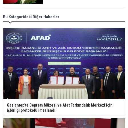
Meral Akşener ile Müsavat Dervişoğlu cenazede
Bu Kategorideki Diğer Haberler
görüntülendi
29 Mayıs okullar tatil mi?
Bilim kurgu gerçekleşiyor... Dondurulmuş
insanları hayata döndürecek keşif
Ünlü türkücü Mahmut Tuncer estetik operasyon
Gaziantep'te Deprem Müzesi ve Afet Farkındalık Merkezi için
geçirdi: Son hali gündem oldu
işbirliği protokolü imzalandı