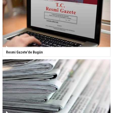
Yerli turist 229,7 milyar lira seyahat harcaması
yaptı
Gazze'deki Sağlık Bakanlığı duyurdu: Vahşetin
pençesinde 2 salgın vaka tespit edildi
Resmi Gazete'de Bugün