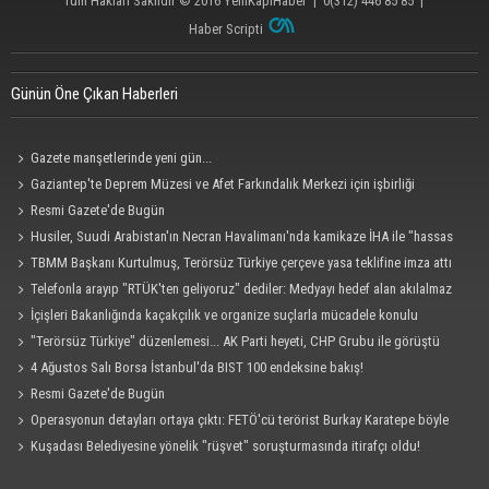
Tüm Hakları Saklıdır © 2016
YeniKapıHaber
|
0(312) 446 85 85
|
Haber Scripti
Günün Öne Çıkan Haberleri
Gazete manşetlerinde yeni gün...
Gaziantep'te Deprem Müzesi ve Afet Farkındalık Merkezi için işbirliği
protokolü imzalandı
Resmi Gazete'de Bugün
Husiler, Suudi Arabistan'ın Necran Havalimanı'nda kamikaze İHA ile "hassas
bir hedefi" vurduklarını açıkladı
TBMM Başkanı Kurtulmuş, Terörsüz Türkiye çerçeve yasa teklifine imza attı
Telefonla arayıp "RTÜK'ten geliyoruz" dediler: Medyayı hedef alan akılalmaz
tuzak ifşa oldu
İçişleri Bakanlığında kaçakçılık ve organize suçlarla mücadele konulu
güvenlik toplantısı yapıldı
"Terörsüz Türkiye" düzenlemesi... AK Parti heyeti, CHP Grubu ile görüştü
4 Ağustos Salı Borsa İstanbul'da BIST 100 endeksine bakış!
Resmi Gazete'de Bugün
Operasyonun detayları ortaya çıktı: FETÖ'cü terörist Burkay Karatepe böyle
yakalandı!
Kuşadası Belediyesine yönelik "rüşvet" soruşturmasında itirafçı oldu!
Cezaevinde 'sus' tehdidi