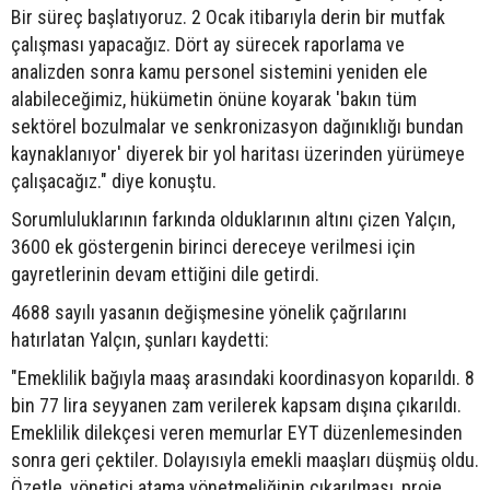
Bir süreç başlatıyoruz. 2 Ocak itibarıyla derin bir mutfak
çalışması yapacağız. Dört ay sürecek raporlama ve
analizden sonra kamu personel sistemini yeniden ele
alabileceğimiz, hükümetin önüne koyarak 'bakın tüm
sektörel bozulmalar ve senkronizasyon dağınıklığı bundan
kaynaklanıyor' diyerek bir yol haritası üzerinden yürümeye
çalışacağız." diye konuştu.
Sorumluluklarının farkında olduklarının altını çizen Yalçın,
3600 ek göstergenin birinci dereceye verilmesi için
gayretlerinin devam ettiğini dile getirdi.
4688 sayılı yasanın değişmesine yönelik çağrılarını
hatırlatan Yalçın, şunları kaydetti:
"Emeklilik bağıyla maaş arasındaki koordinasyon koparıldı. 8
bin 77 lira seyyanen zam verilerek kapsam dışına çıkarıldı.
Emeklilik dilekçesi veren memurlar EYT düzenlemesinden
sonra geri çektiler. Dolayısıyla emekli maaşları düşmüş oldu.
Özetle, yönetici atama yönetmeliğinin çıkarılması, proje