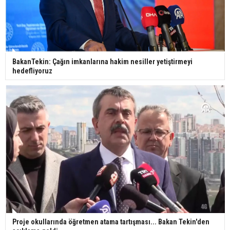
Gazze'deki Sağlık Bakanlığı duyurdu: Vahşetin
pençesinde 2 salgın vaka tespit edildi
BakanTekin: Çağın imkanlarına hakim nesiller yetiştirmeyi
hedefliyoruz
Proje okullarında öğretmen atama tartışması... Bakan Tekin'den