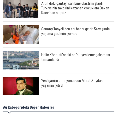
Altın dolu çantayı sahibine ulaştırmışlardı!
Türkiye'nin takdirini kazanan çocuklara Bakan
Kacır'dan sürpriz
Sanatçı Tanyeli'den acı haber geldi: 54 yaşında
yaşama gözlerini yumdu
Haliç Köprüsü'ndeki asfalt yenileme çalışması
tamamlandı
Yeşilçam'ın usta yonucusu Murat Soydan
yaşamını yitirdi
Meral Akşener ile Müsavat Dervişoğlu cenazede
Bu Kategorideki Diğer Haberler
görüntülendi