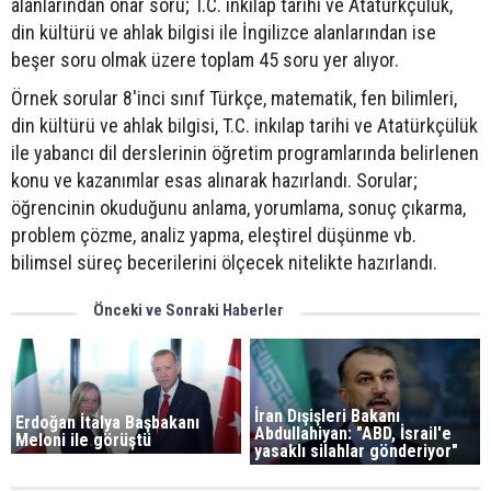
alanlarından onar soru; T.C. inkılap tarihi ve Atatürkçülük,
din kültürü ve ahlak bilgisi ile İngilizce alanlarından ise
beşer soru olmak üzere toplam 45 soru yer alıyor.
Örnek sorular 8'inci sınıf Türkçe, matematik, fen bilimleri,
din kültürü ve ahlak bilgisi, T.C. inkılap tarihi ve Atatürkçülük
ile yabancı dil derslerinin öğretim programlarında belirlenen
konu ve kazanımlar esas alınarak hazırlandı. Sorular;
öğrencinin okuduğunu anlama, yorumlama, sonuç çıkarma,
problem çözme, analiz yapma, eleştirel düşünme vb.
bilimsel süreç becerilerini ölçecek nitelikte hazırlandı.
Önceki ve Sonraki Haberler
İran Dışişleri Bakanı
Erdoğan İtalya Başbakanı
Abdullahiyan: "ABD, İsrail'e
Meloni ile görüştü
yasaklı silahlar gönderiyor"