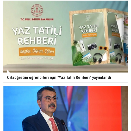
29 Mayıs okullar tatil mi?
Bilim kurgu gerçekleşiyor... Dondurulmuş
insanları hayata döndürecek keşif
Ünlü türkücü Mahmut Tuncer estetik operasyon
Ortaöğretim öğrencileri için "Yaz Tatili Rehberi" yayımlandı
geçirdi: Son hali gündem oldu
Yerli turist 229,7 milyar lira seyahat harcaması
yaptı