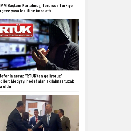
Dondurulmuş insanları
MM Başkanı Kurtulmuş, Terörsüz Türkiye
hayata döndürecek keşif
rçeve yasa teklifine imza attı
Ünlü türkücü Mahmut
Tuncer estetik
operasyon geçirdi: Son
hali gündem oldu
Yerli turist 229,7 milyar
lira seyahat harcaması
yaptı
lefonla arayıp "RTÜK'ten geliyoruz"
Gazze'deki Sağlık
diler: Medyayı hedef alan akılalmaz tuzak
Bakanlığı duyurdu:
şa oldu
Vahşetin pençesinde 2
salgın vaka tespit edildi