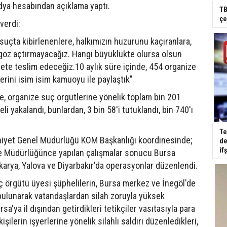
edya hesabından açıklama yaptı.
TB
çe
verdi:
, suçta kibirlenenlere, halkımızın huzurunu kaçıranlara,
 göz açtırmayacağız. Hangi büyüklükte olursa olsun
lete teslim edeceğiz.10 aylık süre içinde, 454 organize
rini isim isim kamuoyu ile paylaştık"
öre, organize suç örgütlerine yönelik toplam bin 201
 yakalandı, bunlardan, 3 bin 58'i tutuklandı, bin 740'ı
Te
niyet Genel Müdürlüğü KOM Başkanlığı koordinesinde;
de
if
 Müdürlüğünce yapılan çalışmalar sonucu Bursa
karya, Yalova ve Diyarbakır'da operasyonlar düzenlendi.
örgütü üyesi şüphelilerin, Bursa merkez ve İnegöl'de
 bulunarak vatandaşlardan silah zoruyla yüksek
rsa'ya il dışından getirdikleri tetikçiler vasıtasıyla para
ilerin işyerlerine yönelik silahlı saldırı düzenledikleri,