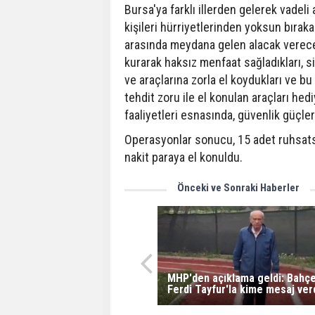
Bursa'ya farklı illerden gelerek vadeli 
kişileri hürriyetlerinden yoksun bırakar
arasında meydana gelen alacak verec
kurarak haksız menfaat sağladıkları, si
ve araçlarına zorla el koydukları ve bu
tehdit zoru ile el konulan araçları hed
faaliyetleri esnasında, güvenlik güçleri
Operasyonlar sonucu, 15 adet ruhsats
nakit paraya el konuldu.
Önceki ve Sonraki Haberler
MHP'den açıklama geldi: Bahçel
Ferdi Tayfur'la kime mesaj ver