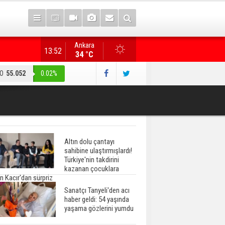
Ankara
"Terörsüz Türkiye" düzenlemesi... AK Parti heyeti, CHP
13:52
34 °C
O
55.052
0.02%
Altın dolu çantayı
sahibine ulaştırmışlardı!
Türkiye'nin takdirini
kazanan çocuklara
n Kacır'dan sürpriz
Sanatçı Tanyeli'den acı
haber geldi: 54 yaşında
yaşama gözlerini yumdu