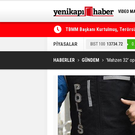
VİDEO M
BİLİM-T
TBMM Başkanı Kurtulmuş, Terörsüz
Telefonla arayıp "RTÜK'ten geliyo
PİYASALAR
BIST 100
13734.72
0
HABERLER
GÜNDEM
'Mahzen 32' ope