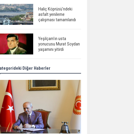
Haliç Köprüsü'ndeki
asfalt yenileme
çalışması tamamlandı
Yeşilçam'ın usta
yonucusu Murat Soydan
yaşamını yitirdi
ategorideki Diğer Haberler
Meral Akşener ile
Müsavat Dervişoğlu
cenazede görüntülendi
29 Mayıs okullar tatil mi?
Bilim kurgu
gerçekleşiyor...