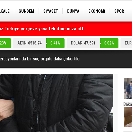
AKALE
GÜNDEM
SİYASET
DÜNYA
EKONOMİ
SPOR
EKNOLOJİ
EĞİTİM
GENEL
 Türkiye çerçeve yasa teklifine imza attı
ruz" dediler: Medyayı hedef alan akılalmaz tuzak ifşa oldu
.23%
ALTIN
6518.74
0.41%
DOLAR
47.591
0.02%
EUR
rasyonlarında bir suç örgütü daha çökertildi
Baka