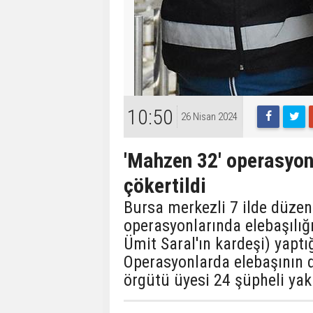
10:50
26 Nisan 2024
'Mahzen 32' operasyon
çökertildi
Bursa merkezli 7 ilde düz
operasyonlarında elebaşılığ
Ümit Saral'ın kardeşi) yaptı
Operasyonlarda elebaşının 
örgütü üyesi 24 şüpheli yak