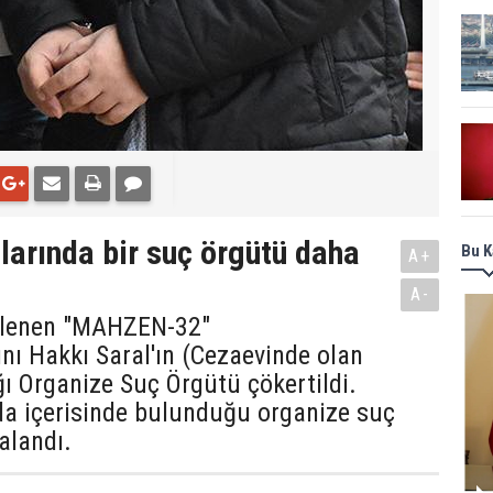
larında bir suç örgütü daha
Bu K
A+
A-
enlenen "MAHZEN-32"
ını Hakkı Saral'ın (Cezaevinde olan
ğı Organize Suç Örgütü çökertildi.
da içerisinde bulunduğu organize suç
alandı.