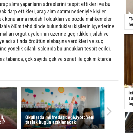
araç alımı yapanların adreslerini tespit ettikleri ve bu
ak darp ettikleri, araç alım satımı nedeniyle kişiler
ek konularına müdahil oldukları ve sözde mahkemeler
"T
he
lahla ölüm tehdidinde bulundukları kişilerin işyerlerine
 malları örgüt üyelerinin üzerine geçirdikleri,silah ve
iye adı altında örgütün elebaşına verdikleri ve suç
ne yönelik silahlı saldırıda bulundukları tespit edildi.
ız tabanca, çok sayıda çek ve senet ile çok miktarda
İç
su
to
i,
Okullarda müfredat değişiyor: Yeni
di?
taslak bugün açıklanacak