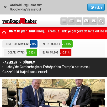
Android uygulamamız
Yükle
Google Play'de mevcut
mza
Telefonla arayıp "RTÜK'ten geliyoruz" dediler: Medyayı hedef alan
akılalmaz tuzak ifşa oldu
BIST 100
13798.82
0%
ALTIN
6524.12
0.68%
DOLAR
47.713
0.12%
EURO
54.995
-0.11%
HABERLER
GÜNDEM
Lahey'de Cumhurbaşkanı Erdoğan'dan Trump'a net mesaj:
Gazze'deki trajedi sona ermeli