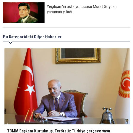
Yeşilçam'ın usta yonucusu Murat Soydan
yaşamını yitirdi
Meral Akşener ile Müsavat Dervişoğlu cenazede
Bu Kategorideki Diğer Haberler
görüntülendi
29 Mayıs okullar tatil mi?
Bilim kurgu gerçekleşiyor... Dondurulmuş
insanları hayata döndürecek keşif
Ünlü türkücü Mahmut Tuncer estetik operasyon
geçirdi: Son hali gündem oldu
TBMM Başkanı Kurtulmuş, Terörsüz Türkiye çerçeve yasa