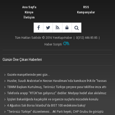
Ana Sayfa
RSS
Künye
Kampanyalar
İletişim
Tüm Hakları Saklıdır © 2016
YeniKapıHaber
|
0(312) 446 85 85
|
Haber Scripti
Günün Öne Çıkan Haberleri
Gazete manşetlerinde yeni gün...
Husiler, Suudi Arabistan'ın Necran Havalimanı'nda kamikaze İHA ile "hassas
bir hedefi" vurduklarını açıkladı
TBMM Başkanı Kurtulmuş, Terörsüz Türkiye çerçeve yasa teklifine imza attı
Telefonla arayıp "RTÜK'ten geliyoruz" dediler: Medyayı hedef alan akılalmaz
tuzak ifşa oldu
İçişleri Bakanlığında kaçakçılık ve organize suçlarla mücadele konulu
güvenlik toplantısı yapıldı
4 Ağustos Salı Borsa İstanbul'da BIST 100 endeksine bakış!
"Terörsüz Türkiye" düzenlemesi... AK Parti heyeti, CHP Grubu ile görüştü