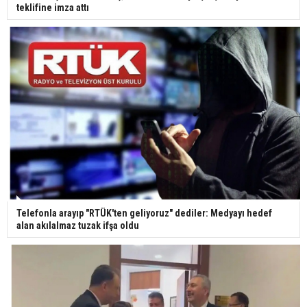
teklifine imza attı
Yerli turist 229,7 milyar lira seyahat harcaması
yaptı
Gazze'deki Sağlık Bakanlığı duyurdu: Vahşetin
pençesinde 2 salgın vaka tespit edildi
Telefonla arayıp "RTÜK'ten geliyoruz" dediler: Medyayı hedef
alan akılalmaz tuzak ifşa oldu