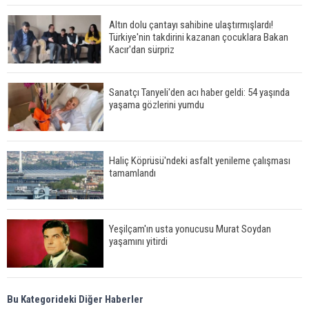
Altın dolu çantayı sahibine ulaştırmışlardı!
Türkiye'nin takdirini kazanan çocuklara Bakan
Kacır'dan sürpriz
Sanatçı Tanyeli'den acı haber geldi: 54 yaşında
yaşama gözlerini yumdu
Haliç Köprüsü'ndeki asfalt yenileme çalışması
tamamlandı
Yeşilçam'ın usta yonucusu Murat Soydan
yaşamını yitirdi
Meral Akşener ile Müsavat Dervişoğlu cenazede
Bu Kategorideki Diğer Haberler