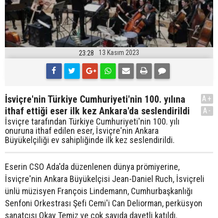
13 Kasım 2023
23:28
İsviçre'nin Türkiye Cumhuriyeti'nin 100. yılına
A+
ithaf ettiği eser ilk kez Ankara'da seslendirildi
A-
İsviçre tarafından Türkiye Cumhuriyeti'nin 100. yılı
onuruna ithaf edilen eser, İsviçre'nin Ankara
Büyükelçiliği ev sahipliğinde ilk kez seslendirildi.
Eserin CSO Ada'da düzenlenen dünya prömiyerine,
İsviçre'nin Ankara Büyükelçisi Jean-Daniel Ruch, İsviçreli
ünlü müzisyen François Lindemann, Cumhurbaşkanlığı
Senfoni Orkestrası Şefi Cemi'i Can Deliorman, perküsyon
sanatçısı Okay Temiz ve çok sayıda davetli katıldı.