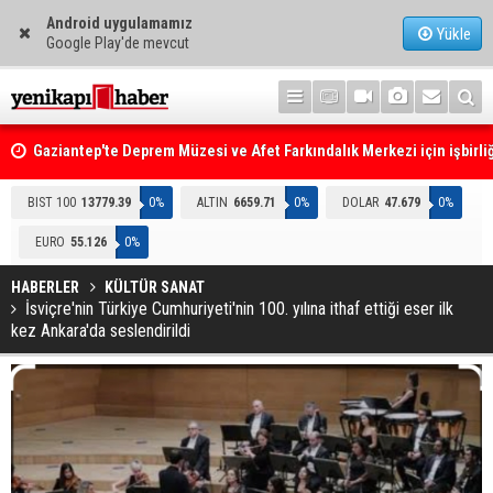
Android uygulamamız
Yükle
Google Play'de mevcut
Gaziantep'te Deprem Müzesi ve Afet Farkındalık Merkezi için işbirliğ
protokolü imzalandı
Resmi Gazete'de Bugün
BIST 100
13779.39
0%
ALTIN
6659.71
0%
DOLAR
47.679
0%
EURO
55.126
0%
HABERLER
KÜLTÜR SANAT
İsviçre'nin Türkiye Cumhuriyeti'nin 100. yılına ithaf ettiği eser ilk
kez Ankara'da seslendirildi