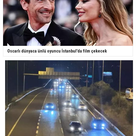
Gazze'deki Sağlık Bakanlığı duyurdu: Vahşetin
pençesinde 2 salgın vaka tespit edildi
Oscarlı dünyaca ünlü oyuncu İstanbul'da film çekecek