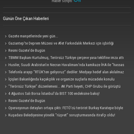
Haber Scripti
Günün Öne Çıkan Haberleri
Gazete manşetlerinde yeni gün...
Gaziantep'te Deprem Müzesi ve Afet Farkındalık Merkezi için işbirliği
protokolü imzalandı
Resmi Gazete'de Bugün
TBMM Başkanı Kurtulmuş, Terörsüz Türkiye çerçeve yasa teklifine imza attı
Husiler, Suudi Arabistan'ın Necran Havalimanı'nda kamikaze İHA ile "hassas
bir hedefi" vurduklarını açıkladı
Telefonla arayıp "RTÜK'ten geliyoruz" dediler: Medyayı hedef alan akılalmaz
tuzak ifşa oldu
İçişleri Bakanlığında kaçakçılık ve organize suçlarla mücadele konulu
güvenlik toplantısı yapıldı
"Terörsüz Türkiye" düzenlemesi... AK Parti heyeti, CHP Grubu ile görüştü
4 Ağustos Salı Borsa İstanbul'da BIST 100 endeksine bakış!
Resmi Gazete'de Bugün
Operasyonun detayları ortaya çıktı: FETÖ'cü terörist Burkay Karatepe böyle
yakalandı!
Kuşadası Belediyesine yönelik "rüşvet" soruşturmasında itirafçı oldu!
Cezaevinde 'sus' tehdidi