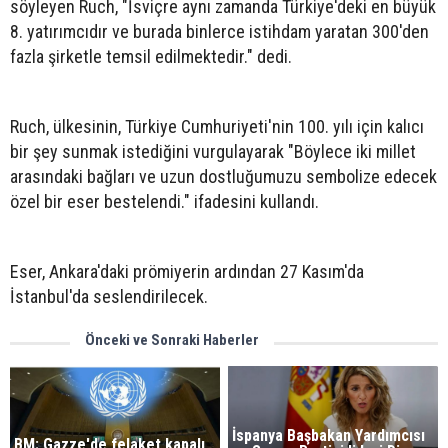
söyleyen Ruch, "İsviçre aynı zamanda Türkiye'deki en büyük
8. yatırımcıdır ve burada binlerce istihdam yaratan 300'den
fazla şirketle temsil edilmektedir." dedi.
Ruch, ülkesinin, Türkiye Cumhuriyeti'nin 100. yılı için kalıcı
bir şey sunmak istediğini vurgulayarak "Böylece iki millet
arasındaki bağları ve uzun dostluğumuzu sembolize edecek
özel bir eser bestelendi." ifadesini kullandı.
Eser, Ankara'daki prömiyerin ardından 27 Kasım'da
İstanbul'da seslendirilecek.
Önceki ve Sonraki Haberler
İspanya Başbakan Yardımcısı
BM: Gazze'de felaket kapalı