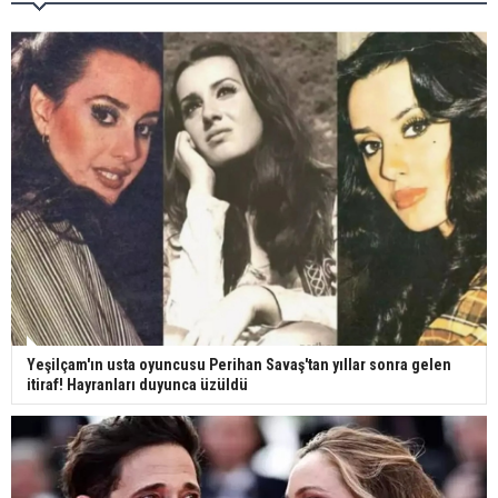
görüntülendi
29 Mayıs okullar tatil mi?
Bilim kurgu gerçekleşiyor... Dondurulmuş
insanları hayata döndürecek keşif
Ünlü türkücü Mahmut Tuncer estetik operasyon
geçirdi: Son hali gündem oldu
Yeşilçam'ın usta oyuncusu Perihan Savaş'tan yıllar sonra gelen
itiraf! Hayranları duyunca üzüldü
Yerli turist 229,7 milyar lira seyahat harcaması
yaptı