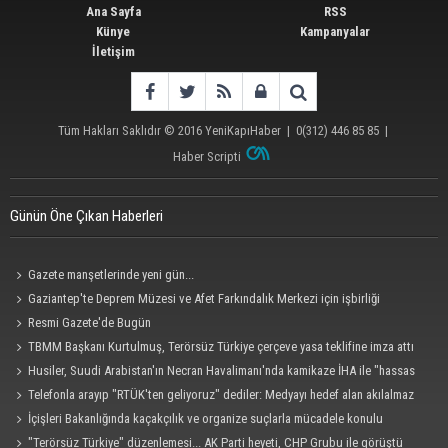
Ana Sayfa
RSS
Künye
Kampanyalar
İletişim
Tüm Hakları Saklıdır © 2016
YeniKapıHaber
|
0(312) 446 85 85
|
Haber Scripti
Günün Öne Çıkan Haberleri
Gazete manşetlerinde yeni gün...
Gaziantep'te Deprem Müzesi ve Afet Farkındalık Merkezi için işbirliği
protokolü imzalandı
Resmi Gazete'de Bugün
TBMM Başkanı Kurtulmuş, Terörsüz Türkiye çerçeve yasa teklifine imza attı
Husiler, Suudi Arabistan'ın Necran Havalimanı'nda kamikaze İHA ile "hassas
bir hedefi" vurduklarını açıkladı
Telefonla arayıp "RTÜK'ten geliyoruz" dediler: Medyayı hedef alan akılalmaz
tuzak ifşa oldu
İçişleri Bakanlığında kaçakçılık ve organize suçlarla mücadele konulu
güvenlik toplantısı yapıldı
"Terörsüz Türkiye" düzenlemesi... AK Parti heyeti, CHP Grubu ile görüştü