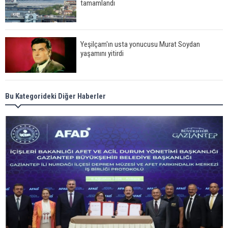
tamamlandı
Yeşilçam'ın usta yonucusu Murat Soydan
yaşamını yitirdi
Meral Akşener ile Müsavat Dervişoğlu cenazede
Bu Kategorideki Diğer Haberler
görüntülendi
29 Mayıs okullar tatil mi?
Bilim kurgu gerçekleşiyor... Dondurulmuş
insanları hayata döndürecek keşif