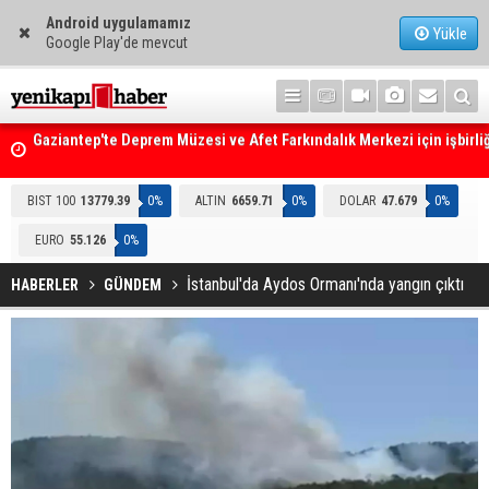
Android uygulamamız
Yükle
Google Play'de mevcut
i
Resmi Gazete'de Bugün
BIST 100
13779.39
0%
ALTIN
6659.71
0%
DOLAR
47.679
0%
EURO
55.126
0%
İstanbul'da Aydos Ormanı'nda yangın çıktı
HABERLER
GÜNDEM