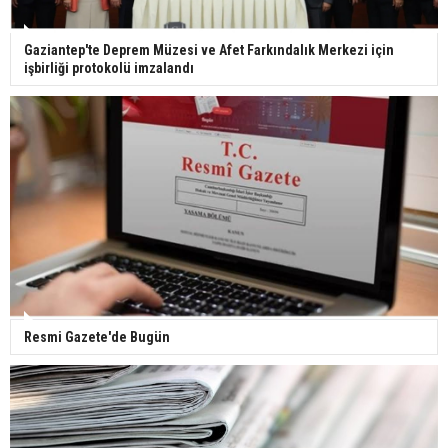
Ünlü türkücü Mahmut Tuncer estetik operasyon
Gaziantep'te Deprem Müzesi ve Afet Farkındalık Merkezi için
geçirdi: Son hali gündem oldu
işbirliği protokolü imzalandı
Yerli turist 229,7 milyar lira seyahat harcaması
yaptı
Gazze'deki Sağlık Bakanlığı duyurdu: Vahşetin
pençesinde 2 salgın vaka tespit edildi
Resmi Gazete'de Bugün