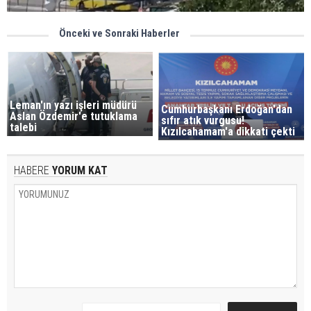
Önceki ve Sonraki Haberler
Leman'ın yazı işleri müdürü
Cumhurbaşkanı Erdoğan'dan
Aslan Özdemir'e tutuklama
sıfır atık vurgusu!
talebi
Kızılcahamam'a dikkati çekti
HABERE
YORUM KAT