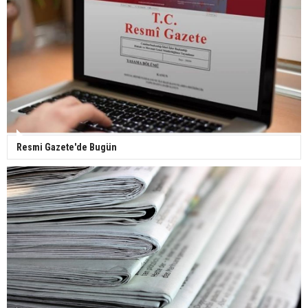
Yerli turist 229,7 milyar lira seyahat harcaması
yaptı
Gazze'deki Sağlık Bakanlığı duyurdu: Vahşetin
pençesinde 2 salgın vaka tespit edildi
Resmi Gazete'de Bugün