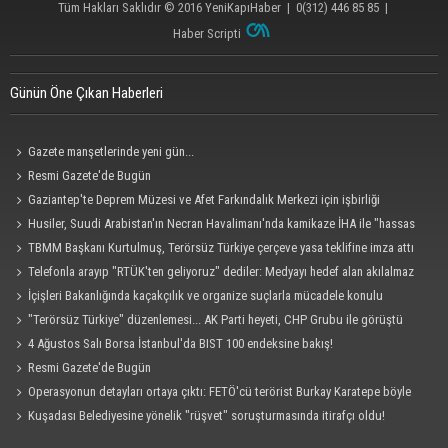
Tüm Hakları Saklıdır © 2016
YeniKapıHaber
|
0(312) 446 85 85
|
Haber Scripti
Günün Öne Çıkan Haberleri
Gazete manşetlerinde yeni gün...
Resmi Gazete'de Bugün
Gaziantep'te Deprem Müzesi ve Afet Farkındalık Merkezi için işbirliği
protokolü imzalandı
Husiler, Suudi Arabistan'ın Necran Havalimanı'nda kamikaze İHA ile "hassas
bir hedefi" vurduklarını açıkladı
TBMM Başkanı Kurtulmuş, Terörsüz Türkiye çerçeve yasa teklifine imza attı
Telefonla arayıp "RTÜK'ten geliyoruz" dediler: Medyayı hedef alan akılalmaz
tuzak ifşa oldu
İçişleri Bakanlığında kaçakçılık ve organize suçlarla mücadele konulu
güvenlik toplantısı yapıldı
"Terörsüz Türkiye" düzenlemesi... AK Parti heyeti, CHP Grubu ile görüştü
4 Ağustos Salı Borsa İstanbul'da BIST 100 endeksine bakış!
Resmi Gazete'de Bugün
Operasyonun detayları ortaya çıktı: FETÖ'cü terörist Burkay Karatepe böyle
yakalandı!
Kuşadası Belediyesine yönelik "rüşvet" soruşturmasında itirafçı oldu!
Cezaevinde 'sus' tehdidi