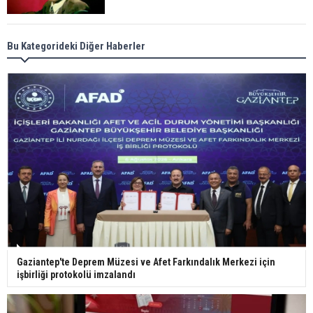
Meral Akşener ile Müsavat Dervişoğlu cenazede
Bu Kategorideki Diğer Haberler
görüntülendi
29 Mayıs okullar tatil mi?
Bilim kurgu gerçekleşiyor... Dondurulmuş
insanları hayata döndürecek keşif
Ünlü türkücü Mahmut Tuncer estetik operasyon
Gaziantep'te Deprem Müzesi ve Afet Farkındalık Merkezi için
geçirdi: Son hali gündem oldu
işbirliği protokolü imzalandı