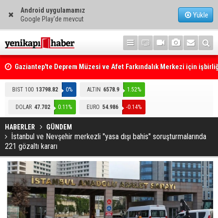
Android uygulamamız
Yükle
Google Play'de mevcut
Gaziantep'te Deprem Müzesi ve Afet Farkındalık Merkezi için işbirliğ
protokolü imzalandı
Resmi Gazete'de Bugün
BIST 100
13798.82
0%
ALTIN
6578.9
1.52%
DOLAR
47.702
0.11%
EURO
54.986
-0.14%
HABERLER
GÜNDEM
İstanbul ve Nevşehir merkezli "yasa dışı bahis" soruşturmalarında
221 gözaltı kararı