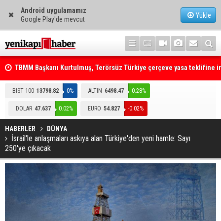
Android uygulamamız
Yükle
Google Play'de mevcut
TBMM Başkanı Kurtulmuş, Terörsüz Türkiye çerçeve yasa teklifine 
attı
Telefonla arayıp "RTÜK'ten geliyoruz" dediler: Medyayı hedef alan
BIST 100
13798.82
0%
ALTIN
6498.47
0.28%
akılalmaz tuzak ifşa oldu
DOLAR
47.637
0.02%
EURO
54.827
-0.02%
HABERLER
DÜNYA
İsrail'le anlaşmaları askıya alan Türkiye'den yeni hamle: Sayı
250'ye çıkacak