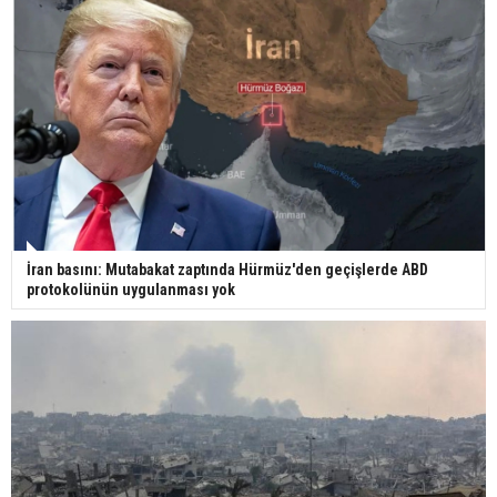
Yerli turist 229,7 milyar lira seyahat harcaması
yaptı
Gazze'deki Sağlık Bakanlığı duyurdu: Vahşetin
pençesinde 2 salgın vaka tespit edildi
İran basını: Mutabakat zaptında Hürmüz'den geçişlerde ABD
protokolünün uygulanması yok