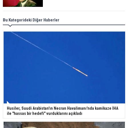
Meral Akşener ile Müsavat Dervişoğlu cenazede
Bu Kategorideki Diğer Haberler
görüntülendi
29 Mayıs okullar tatil mi?
Bilim kurgu gerçekleşiyor... Dondurulmuş
insanları hayata döndürecek keşif
Ünlü türkücü Mahmut Tuncer estetik operasyon
Husiler, Suudi Arabistan'ın Necran Havalimanı'nda kamikaze İHA
geçirdi: Son hali gündem oldu
ile "hassas bir hedefi" vurduklarını açıkladı