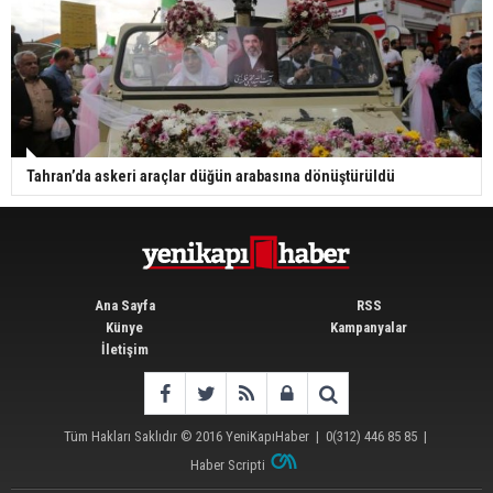
Tahran’da askeri araçlar düğün arabasına dönüştürüldü
Ana Sayfa
RSS
Künye
Kampanyalar
İletişim
Tüm Hakları Saklıdır © 2016
YeniKapıHaber
|
0(312) 446 85 85
|
Haber Scripti