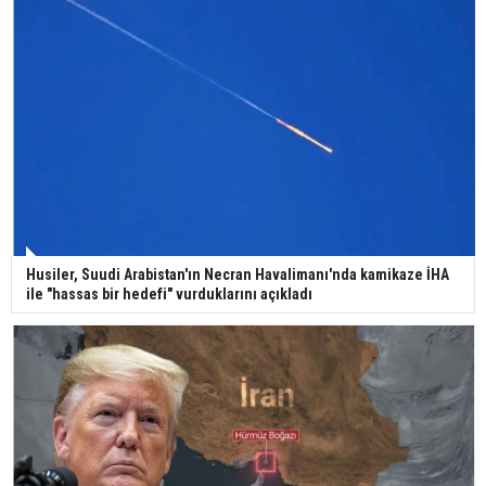
29 Mayıs okullar tatil mi?
Bilim kurgu gerçekleşiyor... Dondurulmuş
insanları hayata döndürecek keşif
Ünlü türkücü Mahmut Tuncer estetik operasyon
Husiler, Suudi Arabistan'ın Necran Havalimanı'nda kamikaze İHA
geçirdi: Son hali gündem oldu
ile "hassas bir hedefi" vurduklarını açıkladı
Yerli turist 229,7 milyar lira seyahat harcaması
yaptı
Gazze'deki Sağlık Bakanlığı duyurdu: Vahşetin