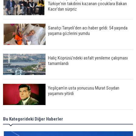
Türkiye'nin takdirini kazanan çocuklara Bakan
Kacır'dan sürpriz
Sanatçı Tanyeli'den acı haber geldi: 54 yaşında
yaşama gözlerini yumdu
Haliç Köprüsü'ndeki asfalt yenileme çalışması
tamamlandı
Yeşilçam'ın usta yonucusu Murat Soydan
yaşamını yitirdi
Meral Akşener ile Müsavat Dervişoğlu cenazede
Bu Kategorideki Diğer Haberler
görüntülendi