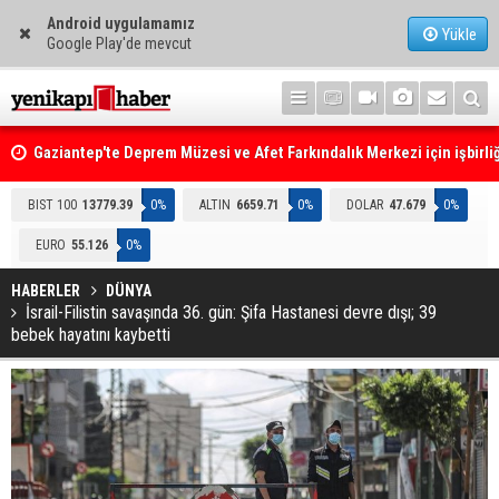
Android uygulamamız
Yükle
Google Play'de mevcut
Gaziantep'te Deprem Müzesi ve Afet Farkındalık Merkezi için işbirliğ
protokolü imzalandı
Resmi Gazete'de Bugün
BIST 100
13779.39
0%
ALTIN
6659.71
0%
DOLAR
47.679
0%
EURO
55.126
0%
HABERLER
DÜNYA
İsrail-Filistin savaşında 36. gün: Şifa Hastanesi devre dışı; 39
bebek hayatını kaybetti