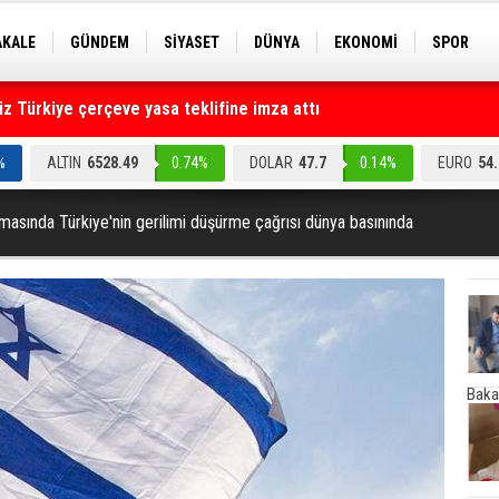
AKALE
GÜNDEM
SİYASET
DÜNYA
EKONOMİ
SPOR
EKNOLOJİ
EĞİTİM
GENEL
 Türkiye çerçeve yasa teklifine imza attı
ruz" dediler: Medyayı hedef alan akılalmaz tuzak ifşa oldu
%
ALTIN
6528.49
0.74%
DOLAR
47.7
0.14%
EURO
54
tışmasında Türkiye'nin gerilimi düşürme çağrısı dünya basınında
Baka