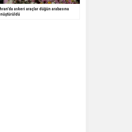
hran’da askeri araçlar düğün arabasına
nüştürüldü