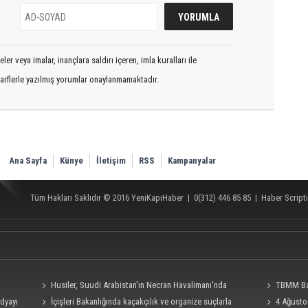
er veya imalar, inançlara saldırı içeren, imla kuralları ile
arflerle yazılmış yorumlar onaylanmamaktadır.
Ana Sayfa
Künye
İletişim
RSS
Kampanyalar
Tüm Hakları Saklıdır © 2016
YeniKapıHaber
|
0(312) 446 85 85
|
Haber Scripti
Husiler, Suudi Arabistan'ın Necran Havalimanı'nda
TBMM Baş
edyayı
kamikaze İHA ile "hassas bir hedefi" vurduklarını açıkladı
İçişleri Bakanlığında kaçakçılık ve organize suçlarla
teklifine imza
4 Ağusto