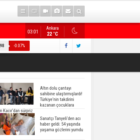
Ankara
"Terörsüz Türkiye" düzenlemesi... AK Parti heyeti, CHP
03:01
22 °C
.98
-0.07%
Altın dolu çantayı
sahibine ulaştırmışlardı!
Türkiye'nin takdirini
kazanan çocuklara
n Kacır'dan sürpriz
Sanatçı Tanyeli'den acı
haber geldi: 54 yaşında
yaşama gözlerini yumdu