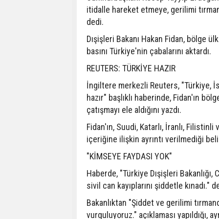
itidalle hareket etmeye, gerilimi tırm
dedi.
Dışişleri Bakanı Hakan Fidan, bölge ül
basını Türkiye'nin çabalarını aktardı.
REUTERS: TÜRKİYE HAZIR
İngiltere merkezli Reuters, "Türkiye, İ
hazır" başlıklı haberinde, Fidan'ın bölge
çatışmayı ele aldığını yazdı.
Fidan'ın, Suudi, Katarlı, İranlı, Filist
içeriğine ilişkin ayrıntı verilmediği belir
"KİMSEYE FAYDASI YOK"
Haberde, "Türkiye Dışişleri Bakanlığı, 
sivil can kayıplarını şiddetle kınadı." de
Bakanlıktan "Şiddet ve gerilimi tırma
vurguluyoruz." açıklaması yapıldığı, ay