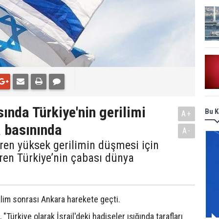
sında Türkiye'nin gerilimi
Bu K
A+
 basınında
A-
süren yüksek gerilimin düşmesi için
üren Türkiye’nin çabası dünya
rilim sonrası Ankara harekete geçti.
ürkiye olarak İsrail'deki hadiseler ışığında tarafları