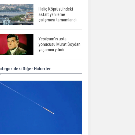
Haliç Köprüsü'ndeki
asfalt yenileme
çalışması tamamlandı
Yeşilçam'ın usta
yonucusu Murat Soydan
yaşamını yitirdi
ategorideki Diğer Haberler
Meral Akşener ile
Müsavat Dervişoğlu
cenazede görüntülendi
29 Mayıs okullar tatil mi?
Bilim kurgu
gerçekleşiyor...