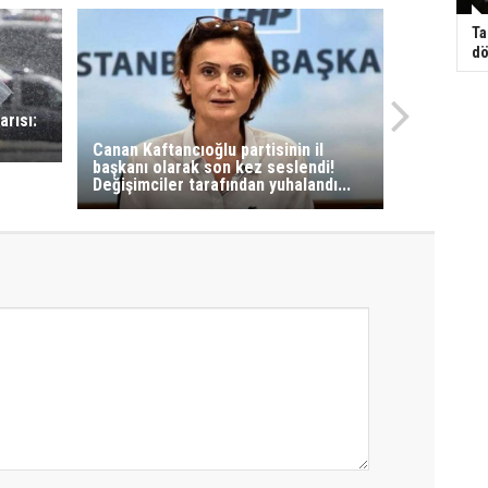
Ta
dö
arısı:
Canan Kaftancıoğlu partisinin il
başkanı olarak son kez seslendi!
Değişimciler tarafından yuhalandı...