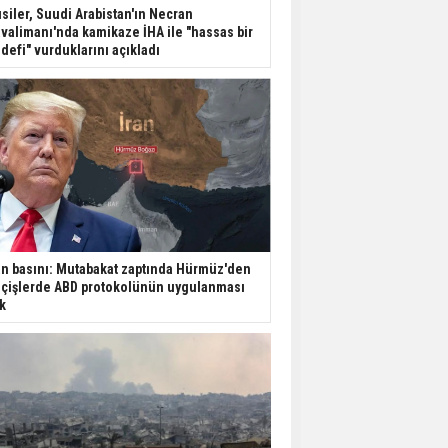
Dondurulmuş insanları
siler, Suudi Arabistan'ın Necran
hayata döndürecek keşif
valimanı'nda kamikaze İHA ile "hassas bir
defi" vurduklarını açıkladı
Ünlü türkücü Mahmut
Tuncer estetik
operasyon geçirdi: Son
hali gündem oldu
Yerli turist 229,7 milyar
lira seyahat harcaması
yaptı
an basını: Mutabakat zaptında Hürmüz'den
Gazze'deki Sağlık
çişlerde ABD protokolünün uygulanması
Bakanlığı duyurdu:
k
Vahşetin pençesinde 2
salgın vaka tespit edildi