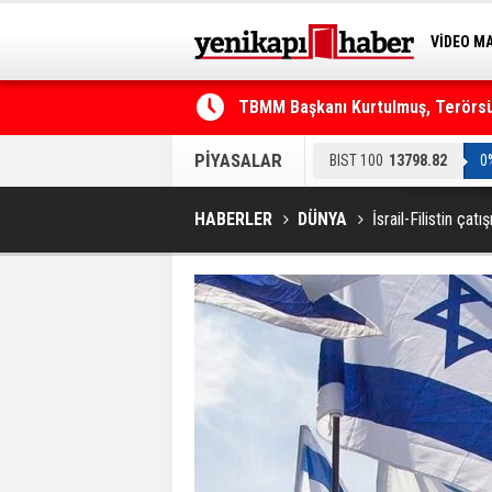
VİDEO M
BİLİM-T
TBMM Başkanı Kurtulmuş, Terörsüz
Telefonla arayıp "RTÜK'ten geliyo
PİYASALAR
BIST 100
13798.82
0
HABERLER
DÜNYA
İsrail-Filistin ça