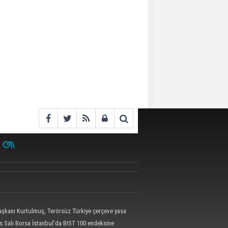
kanı Kurtulmuş, Terörsüz Türkiye çerçeve yasa
 attı
s Salı Borsa İstanbul'da BIST 100 endeksine