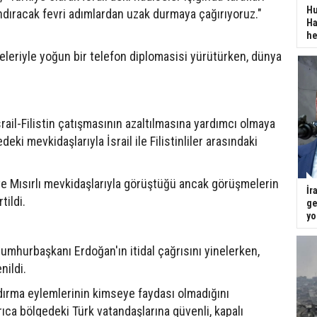
Hu
andıracak fevri adımlardan uzak durmaya çağırıyoruz."
Ha
he
keleriyle yoğun bir telefon diplomasisi yürütürken, dünya
srail-Filistin çatışmasının azaltılmasına yardımcı olmaya
deki mevkidaşlarıyla İsrail ile Filistinliler arasındaki
inli ve Mısırlı mevkidaşlarıyla görüştüğü ancak görüşmelerin
İr
tildi.
ge
yo
Cumhurbaşkanı Erdoğan'ın itidal çağrısını yinelerken,
nildi.
ndırma eylemlerinin kimseye faydası olmadığını
rıca bölgedeki Türk vatandaşlarına güvenli, kapalı