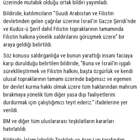
üzerinde mutabık olduğu ortak bildiri yayımladı.
Bildiride, katılımcıların "Suudi Arabistan ve Filistin
devletinden gelen çağrılar üzerine İsrail'in Gazze Şeridi'nde
ve Kudüs-ü Şerif dahil Filistin topraklarının tamamında
Filistin halkına yönelik saldırılarını görüşmek üzere" bir
araya geldiği belirtildi.
Söz konusu saldırganlığa ve bunun yarattığı insani faciaya
karşı durulduğu belirtilen bildiride, "Buna ve İsrail’in işgali
süreklileştirmek ve Filistin halkını, başta özgürlük ve kendi
ulusal topraklarının tamamı üzerinde bağımsız ve egemen
bir devlet kurma hakkı olmak üzere tüm haklarından mahrum
bırakmaya yönelik tüm diğer yasa dışı faaliyetlerini
durdurmak için çalıştığımızı teyit ederiz." ifadelerine yer
verildi.
BM ve diğer tüm uluslararası teşkilatların kararları
hatırlatıldı
Bildiride, İslam İşbirliği Teşkilatı ve Arap Ligi tarafından