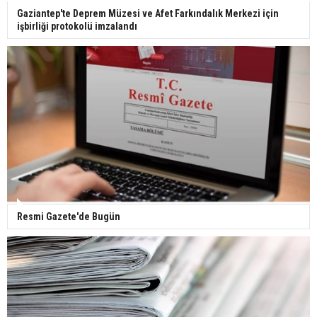
Ünlü türkücü Mahmut Tuncer estetik operasyon
Gaziantep'te Deprem Müzesi ve Afet Farkındalık Merkezi için
geçirdi: Son hali gündem oldu
işbirliği protokolü imzalandı
Yerli turist 229,7 milyar lira seyahat harcaması
yaptı
Gazze'deki Sağlık Bakanlığı duyurdu: Vahşetin
pençesinde 2 salgın vaka tespit edildi
Resmi Gazete'de Bugün