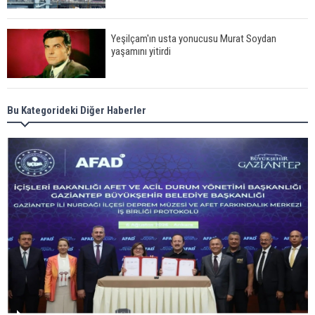
Yeşilçam'ın usta yonucusu Murat Soydan
yaşamını yitirdi
Meral Akşener ile Müsavat Dervişoğlu cenazede
Bu Kategorideki Diğer Haberler
görüntülendi
29 Mayıs okullar tatil mi?
Bilim kurgu gerçekleşiyor... Dondurulmuş
insanları hayata döndürecek keşif