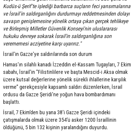
Kudüs-ü Şerif’te işlediği barbarca suçların feci yansımalarına
ve İsrail’in saldırganlığını durdurmayı reddetmesinden dolayı
savaşın genişlemesine yönelik ortaya çıkan gerçek tehlikeye
ve Birleşmiş Milletler Güvenlik Konseyi'nin uluslararası
hukuku devreye sokarak İsrail'in saldırganlığına son
verememesi acziyetine karşı uyarırız."
İsrail'in Gazze'ye saldırılarında son durum
Hamas'ın silahlı kanadı İzzeddin el-Kassam Tugayları, 7 Ekim
sabahı, İsrail'in "Filistinlilere ve başta Mescid-i Aksa olmak
üzere kutsal değerlerine yönelik sürekli ihlallerine karşılık
verme” gerekçesiyle kapsamlı saldırı düzenlerken, İsrail
ordusu da Gazze Şeridi'ne yoğun hava bombardımanı
başlattı.
İsrail, 7 Ekim’den bu yana 38'i Gazze Şeridi içindeki
çatışmalarda olmak üzere 354’ü asker 1200 İsraillinin
öldüğünü, 5 bin 132 kişinin yaralandığını duyurdu.