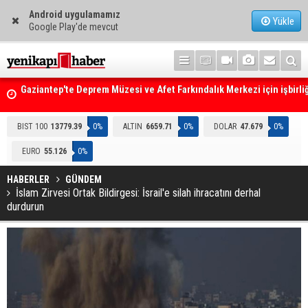
Android uygulamamız
Yükle
Google Play'de mevcut
Gaziantep'te Deprem Müzesi ve Afet Farkındalık Merkezi için işbirliğ
protokolü imzalandı
Resmi Gazete'de Bugün
BIST 100
13779.39
0%
ALTIN
6659.71
0%
DOLAR
47.679
0%
EURO
55.126
0%
HABERLER
GÜNDEM
İslam Zirvesi Ortak Bildirgesi: İsrail'e silah ihracatını derhal
durdurun