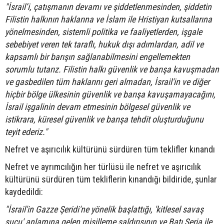
"İsrail’i, çatışmanın devamı ve şiddetlenmesinden, şiddetin
Filistin halkının haklarına ve İslam ile Hristiyan kutsallarına
yönelmesinden, sistemli politika ve faaliyetlerden, işgale
sebebiyet veren tek taraflı, hukuk dışı adımlardan, adil ve
kapsamlı bir barışın sağlanabilmesini engellemekten
sorumlu tutarız. Filistin halkı güvenlik ve barışa kavuşmadan
ve gasbedilen tüm haklarını geri almadan, İsrail'in ve diğer
hiçbir bölge ülkesinin güvenlik ve barışa kavuşamayacağını,
İsrail işgalinin devam etmesinin bölgesel güvenlik ve
istikrara, küresel güvenlik ve barışa tehdit oluşturduğunu
teyit ederiz."
Nefret ve aşırıcılık kültürünü sürdüren tüm teklifler kınandı
Nefret ve ayrımcılığın her türlüsü ile nefret ve aşırıcılık
kültürünü sürdüren tüm tekliflerin kınandığı bildiride, şunlar
kaydedildi:
"İsrail'in Gazze Şeridi'ne yönelik başlattığı, 'kitlesel savaş
suçu' anlamına gelen misilleme saldırısının ve Batı Şeria ile