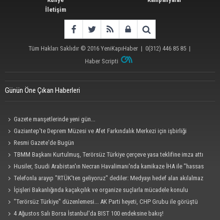
İletişim
Tüm Hakları Saklıdır © 2016
YeniKapıHaber
|
0(312) 446 85 85
|
Haber Scripti
Günün Öne Çıkan Haberleri
Gazete manşetlerinde yeni gün...
Gaziantep'te Deprem Müzesi ve Afet Farkındalık Merkezi için işbirliği
protokolü imzalandı
Resmi Gazete'de Bugün
TBMM Başkanı Kurtulmuş, Terörsüz Türkiye çerçeve yasa teklifine imza attı
Husiler, Suudi Arabistan'ın Necran Havalimanı'nda kamikaze İHA ile "hassas
bir hedefi" vurduklarını açıkladı
Telefonla arayıp "RTÜK'ten geliyoruz" dediler: Medyayı hedef alan akılalmaz
tuzak ifşa oldu
İçişleri Bakanlığında kaçakçılık ve organize suçlarla mücadele konulu
güvenlik toplantısı yapıldı
"Terörsüz Türkiye" düzenlemesi... AK Parti heyeti, CHP Grubu ile görüştü
4 Ağustos Salı Borsa İstanbul'da BIST 100 endeksine bakış!